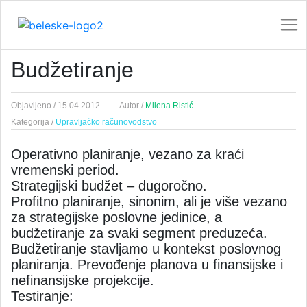
Budžetiranje
Objavljeno /
15.04.2012.
Autor /
Milena Ristić
Kategorija /
Upravljačko računovodstvo
Operativno planiranje, vezano za kraći
vremenski period.
Strategijski budžet – dugoročno.
Profitno planiranje, sinonim, ali je više vezano
za strategijske poslovne jedinice, a
budžetiranje za svaki segment preduzeća.
Budžetiranje stavljamo u kontekst poslovnog
planiranja. Prevođenje planova u finansijske i
nefinansijske projekcije.
Testiranje: