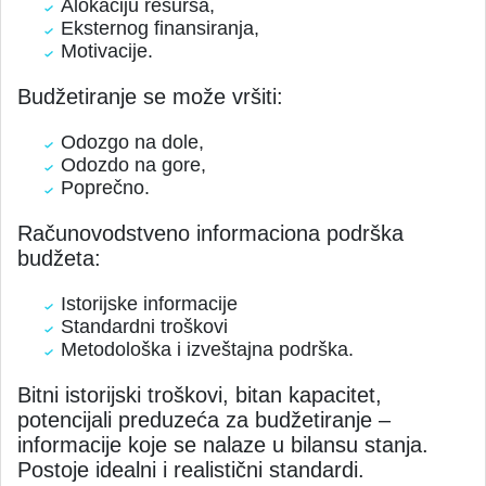
Alokaciju resursa,
Eksternog finansiranja,
Motivacije.
Budžetiranje se može vršiti:
Odozgo na dole,
Odozdo na gore,
Poprečno.
Računovodstveno informaciona podrška
budžeta:
Istorijske informacije
Standardni troškovi
Metodološka i izveštajna podrška.
Bitni istorijski troškovi, bitan kapacitet,
potencijali preduzeća za budžetiranje –
informacije koje se nalaze u bilansu stanja.
Postoje idealni i realistični standardi.