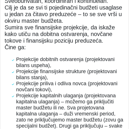
Sveobuhvatan, koordiniran i kontinuelan.
Cilj je da se svi ti pojedinačni budžeti usaglase
u jedan za čitavo preduzeće – to se sve vrši u
okviru master budžeta.
Sumira sve finansijske projekcije, da iskaže
kako utiču na dobitna ostvarenja, novčane
tokove i finansijsku poziciju preduzeća.
Čine ga:
Projekcije dobitnih ostvarenja (projektovani
bilans uspeha),
Projekcije finansijske strukture (projektovani
bilans stanja),
Projekcije priliva i odliva novca (projektovani
novčani tokovi),
Projekcije kapitalnih ulaganja (projektovana
kapitalna ulaganja) – možemo ga priključiti
master budžetu ili ne. Sva projetovana
kapitalna ulaganja – duži vremenski period,
zato ne priključujemo master budžetu (zovu ga
specijalni budžet). Drugi ga priključuju – svake