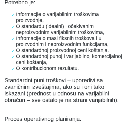
Potrebno je:
Informacjie o varijabilnim troškovima
proizvodnje,
O standardu (idealni) i očekivanim
neproizvodnim varijabilnim troškovima,
Infromacije o masi fiksnih troškova i u
proizvodnim i neproizvodnim funkcijama,
O standardnoj proizvodnoj ceni koštanja,
O standardnoj punoj i varijabilnoj komercijalnoj
ceni koštanja,
O kontribucionom rezultatu.
Standardni puni troškovi – uporedivi sa
zvaničnim izveštajima, ako su i oni tako
iskazani (prednost u odnosu na varijabilni
obračun – sve ostalo je na strani varijabilnih).
Proces operativnog planiranja: