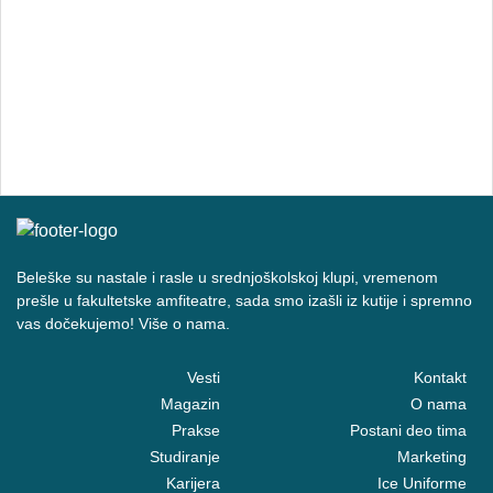
Beleške su nastale i rasle u srednjoškolskoj klupi, vremenom
prešle u fakultetske amfiteatre, sada smo izašli iz kutije i spremno
vas dočekujemo! Više o nama.
Vesti
Kontakt
Magazin
O nama
Prakse
Postani deo tima
Studiranje
Marketing
Karijera
Ice Uniforme