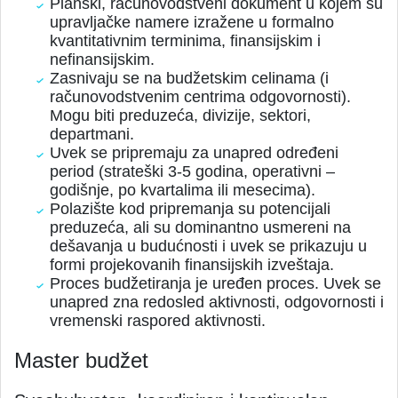
Planski, računovodstveni dokument u kojem su
upravljačke namere izražene u formalno
kvantitativnim terminima, finansijskim i
nefinansijskim.
Zasnivaju se na budžetskim celinama (i
računovodstvenim centrima odgovornosti).
Mogu biti preduzeća, divizije, sektori,
departmani.
Uvek se pripremaju za unapred određeni
period (strateški 3-5 godina, operativni –
godišnje, po kvartalima ili mesecima).
Polazište kod pripremanja su potencijali
preduzeća, ali su dominantno usmereni na
dešavanja u budućnosti i uvek se prikazuju u
formi projekovanih finansijskih izveštaja.
Proces budžetiranja je uređen proces. Uvek se
unapred zna redosled aktivnosti, odgovornosti i
vremenski raspored aktivnosti.
Master budžet