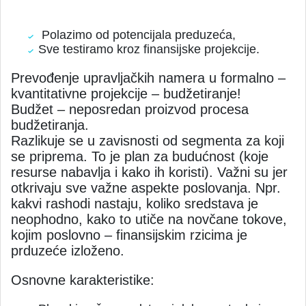
Polazimo od potencijala preduzeća,
Sve testiramo kroz finansijske projekcije.
Prevođenje upravljačkih namera u formalno –
kvantitativne projekcije – budžetiranje!
Budžet – neposredan proizvod procesa
budžetiranja.
Razlikuje se u zavisnosti od segmenta za koji
se priprema. To je plan za budućnost (koje
resurse nabavlja i kako ih koristi). Važni su jer
otkrivaju sve važne aspekte poslovanja. Npr.
kakvi rashodi nastaju, koliko sredstava je
neophodno, kako to utiče na novčane tokove,
kojim poslovno – finansijskim rzicima je
prduzeće izloženo.
Osnovne karakteristike: