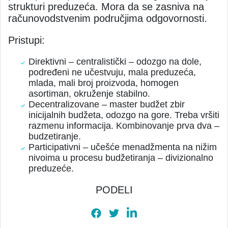
strukturi preduzeća. Mora da se zasniva na
računovodstvenim područjima odgovornosti.
Pristupi:
Direktivni – centralistički – odozgo na dole,
podređeni ne učestvuju, mala preduzeća,
mlada, mali broj proizvoda, homogen
asortiman, okruženje stabilno.
Decentralizovane – master budžet zbir
inicijalnih budžeta, odozgo na gore. Treba vršiti
razmenu informacija. Kombinovanje prva dva –
budzetiranje.
Participativni – učešće menadžmenta na nižim
nivoima u procesu budžetiranja – divizionalno
preduzeće.
PODELI