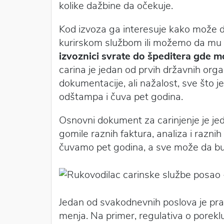
kolike dažbine da očekuje.
Kod izvoza ga interesuje kako može d
kurirskom službom ili možemo da mu
izvoznici svrate do špeditera gde 
carina je jedan od prvih državnih or
dokumentacije, ali nažalost, sve što 
odštampa i čuva pet godina.
Osnovni dokument za carinjenje je je
gomile raznih faktura, analiza i raz
čuvamo pet godina, a sve može da bu
Jedan od svakodnevnih poslova je pra
menja. Na primer, regulativa o poreklu