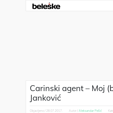
Carinski agent – Moj (
Janković
Objavljeno /
28.07.2017.
Autor /
Aleksandar Pešić
Kat