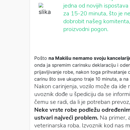
jedna od novijih ispostav
za 15-20 minuta, što je 
dobrobit našeg komitenta, 
proizvodni pogon.
Pošto
na Makišu nemamo svoju kancelarij
onda ja spremim carinsku deklaraciju i ode
prijavljivanje robe, nakon toga prihvatanje
carinu što sve ukupno traje 10 minuta, a n
Nakon carinjenja, vozilo može da ide n
uvoznik dođe u špediciju da se informi
čemu se radi, da li je potreban prevoz,
Neke vrste robe podležu određenim 
ustvari najveći problem.
Na primer, ak
veterinarska roba. Izvoznik kod nas m