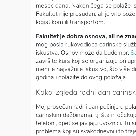
mesec dana. Nakon čega se polaže ispi
Fakultet nije presudan, ali je vrlo p
logistikom ili transportom.
Fakultet je dobra osnova, ali ne zna
mog posla rukovodioca carinske slu
iskustva. Osnov može da bude npr.
Sa
završite kurs koji se organizuje pri u
meni je najvažnije iskustvo, što više d
godina i dolazite do ovog položaja.
Kako izgleda radni dan carins
Moj prosečan radni dan počinje u pola 
carinskim dažbinama, tj. šta ih očekuj
telefoni, opet se javljaju uvoznici. T
problema koji su svakodnevni i to traj