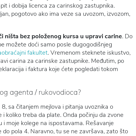
t i dobija licenca za carinskog zastupnika.
oželjan, pogotovo ako ima veze sa uvozom, izvozom,
či ništa bez položenog kursa u upravi carine
. Do
žbe možete doći samo posle dugogodišnjeg
obraćajni fakultet
. Vremenom steknete iskustvo,
pravi carina za carinske zastupnike. Međutim, po
eklaracija i faktura koje ćete pogledati tokom
kog agenta / rukovodioca?
8, sa čitanjem mejlova i pitanja uvoznika o
e i koliko treba da plate. Onda počinju da zvone
u su i moje kolege na ispostavama. Rešavanje
e do pola 4. Naravno, tu se ne završava, zato što