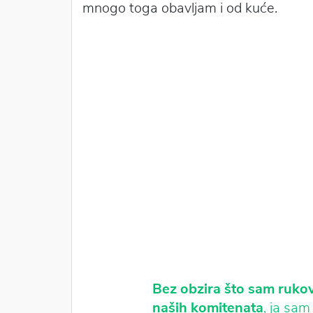
mnogo toga obavljam i od kuće.
Bez obzira što sam rukov
naših komitenata
, ja sam