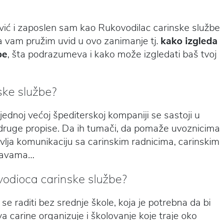
vić i zaposlen sam kao Rukovodilac carinske službe
a vam pružim uvid u ovo zanimanje tj.
kako izgleda
be
, šta podrazumeva i kako može izgledati baš tvoj
ske službe?
ednoj većoj špediterskoj kompaniji se sastoji u
 druge propise. Da ih tumači, da pomaže uvoznicima
avlja komunikaciju sa carinskim radnicima, carinskim
stavama…
ovodioca carinske službe?
 raditi bez srednje škole, koja je potrebna da bi
va carine organizuje i školovanje koje traje oko