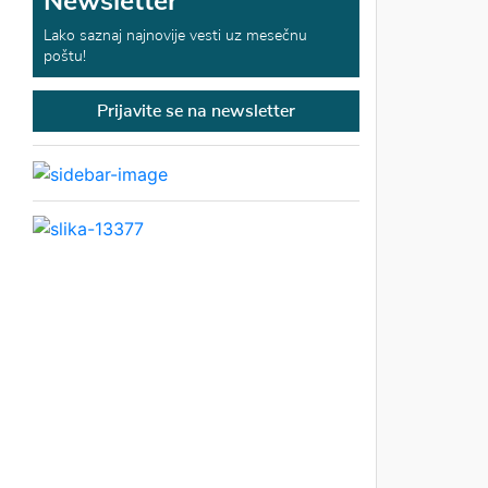
Newsletter
Lako saznaj najnovije vesti uz mesečnu
poštu!
Prijavite se na newsletter