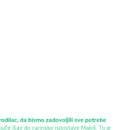
odilac, da bismo zadovoljili sve potrebe
 juče išao do carinske ispostave Makiš. To je