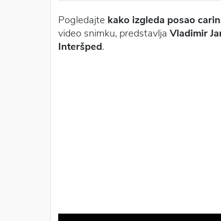
Pogledajte
kako izgleda posao cari
video snimku, predstavlja
Vladimir J
Interšped
.