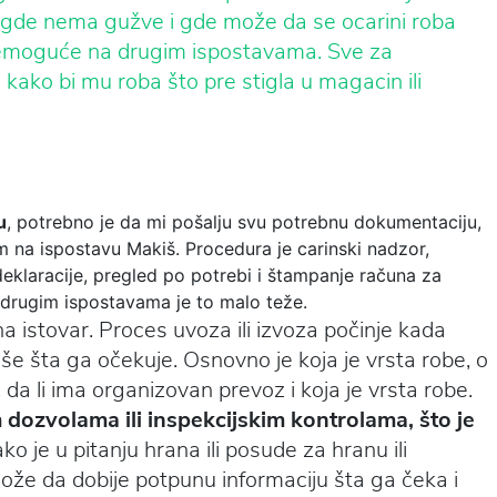
a gde nema gužve i gde može da se ocarini roba
nemoguće na drugim ispostavama. Sve za
kako bi mu roba što pre stigla u magacin ili
u
, potrebno je da mi pošalju svu potrebnu dokumentaciju,
m na ispostavu Makiš. Procedura je carinski nadzor,
 deklaracije, pregled po potrebi i štampanje računa za
a drugim ispostavama je to malo teže.
a istovar. Proces uvoza ili izvoza počinje kada
še šta ga očekuje. Osnovno je koja je vrsta robe, o
 da li ima organizovan prevoz i koja je vrsta robe.
dozvolama ili inspekcijskim kontrolama, što je
o je u pitanju hrana ili posude za hranu ili
ože da dobije potpunu informaciju šta ga čeka i