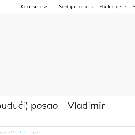
Kako se piše
Srednja škola
Studiranje
budući) posao – Vladimir
egorija /
Moj (budući) posao