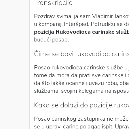
Transkripcija
Pozdrav svima, ja sam Vladimir Janko
u kompaniji Interšped. Potrudiću se d
pozicija Rukovodioca carinske služ
budući posao.
Čime se bavi rukovodilac carin
Posao rukovodioca carinske službe u j
tome da mora da prati sve carinske i
da što lakše ocarine i uvezu robu, ob
službama, svojim kolegama na ispo
Kako se dolazi do pozicije ruk
Posao carinskog zastupnika ne može se
se u upravi carine polagao ispit. Upra