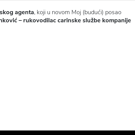
nskog agenta
, koji u novom Moj (budući) posao
anković – rukovodilac carinske službe kompanije