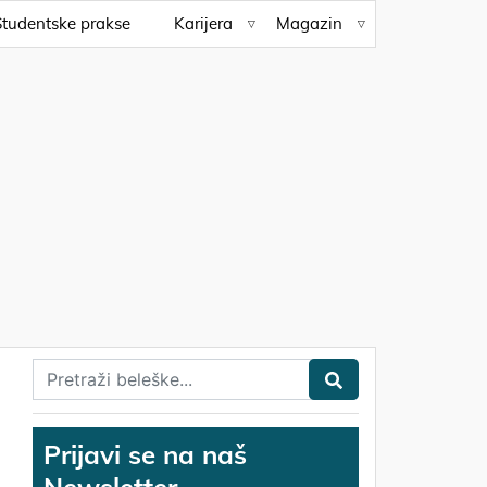
Studentske prakse
Karijera
Magazin
Prijavi se na naš