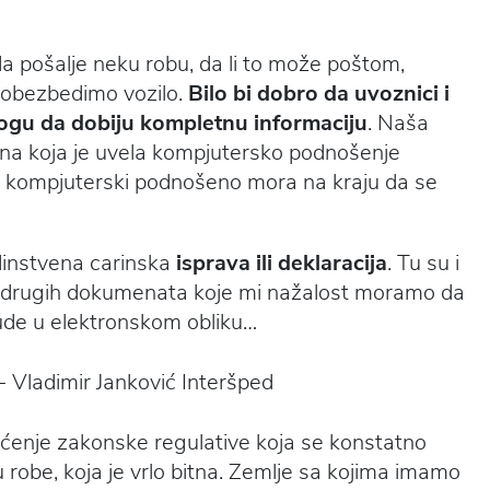
a pošalje neku robu, da li to može poštom,
 obezbedimo vozilo.
Bilo bi dobro da uvoznici i
mogu da dobiju kompletnu informaciju
. Naša
gana koja je uvela kompjutersko podnošenje
je kompjuterski podnošeno mora na kraju da se
dinstvena carinska
isprava ili deklaracija
. Tu su i
nih drugih dokumenata koje mi nažalost moramo da
de u elektronskom obliku…
ćenje zakonske regulative koja se konstatno
 robe, koja je vrlo bitna. Zemlje sa kojima imamo