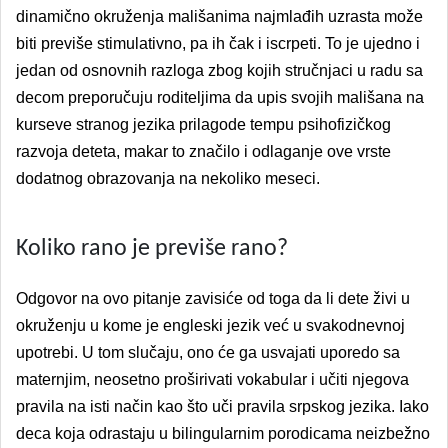
dinamično okruženja mališanima najmlađih uzrasta može
biti previše stimulativno, pa ih čak i iscrpeti. To je ujedno i
jedan od osnovnih razloga zbog kojih stručnjaci u radu sa
decom preporučuju roditeljima da upis svojih mališana na
kurseve stranog jezika prilagode tempu psihofizičkog
razvoja deteta, makar to značilo i odlaganje ove vrste
dodatnog obrazovanja na nekoliko meseci.
Koliko rano je previš
e rano?
Odgovor na ovo pitanje zavisiće od toga da li dete živi u
okruženju u kome je engleski jezik već u svakodnevnoj
upotrebi. U tom slučaju, ono će ga usvajati uporedo sa
maternjim, neosetno proširivati vokabular i učiti njegova
pravila na isti način kao š
to u
či pravila srpskog jezika. Iako
deca koja odrastaju u bilingularnim porodicama neizbežno