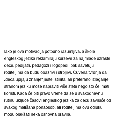
Iako je ova motivacija potpuno razumljiva, a škole
engleskog jezika reklamiraju kurseve za najmlađe uzraste
dece, pedijatri, pedagozi i logopedi ipak savetuju
roditeljima da budu obazrivi i strpljivi. Čuvena tvrdnja da
„deca upijaju znanje
“
jeste istinita, ali preterano izlaganje
stranom jeziku može napraviti više štete nego š
to
će imati
koristi. Kada će biti pravo vreme da se u svakodnevnu
rutinu uključe časovi engleskog jezika za decu zavisiće od
svakog mališana ponaosob, ali roditeljima ovu odluku
mogu olakšati neka osnovna pravila.