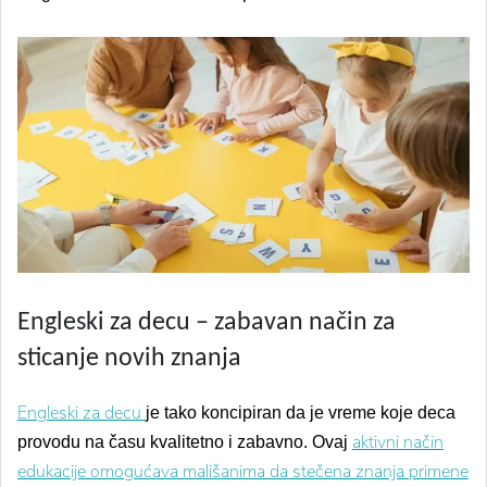
Engleski za decu – zabavan način za
sticanje novih znanja
Engleski za decu
je tako koncipiran da je vreme koje deca
aktivni način
provodu na času kvalitetno i zabavno. Ovaj
edukacije omogućava mališanima da stečena znanja primene