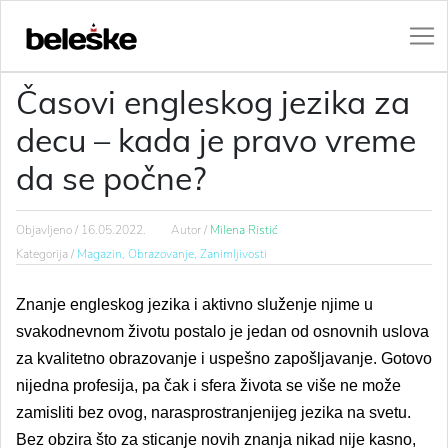
Časovi engleskog jezika za
decu – kada je pravo vreme
da se počne?
Objavljeno /
16.05.2022.
Autor /
Milena Ristić
Kategorija /
Magazin,
Obrazovanje,
Zanimljivosti
Znanje engleskog jezika i aktivno služenje njime u
svakodnevnom životu postalo je jedan od osnovnih uslova
za kvalitetno obrazovanje i uspešno zapošljavanje. Gotovo
nijedna profesija, pa čak i sfera života se više ne može
zamisliti bez ovog, narasprostranjenijeg jezika na svetu.
Bez obzira što za sticanje novih znanja nikad nije kasno,