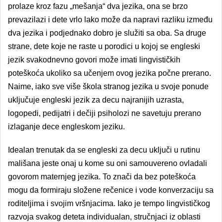
prolaze kroz fazu „mešanja
“
dva jezika, ona se brzo
prevazilazi i dete vrlo lako može da napravi razliku između
dva jezika i podjednako dobro je služiti sa oba. Sa druge
strane, dete koje ne raste u porodici u kojoj se engleski
jezik svakodnevno govori može imati lingvističkih
poteškoća ukoliko sa učenjem ovog jezika počne prerano.
Naime, iako sve više škola stranog jezika u svoje ponude
uključuje engleski jezik za decu najranijih uzrasta,
logopedi, pedijatri i dečiji psiholozi ne savetuju prerano
izlaganje dece engleskom jeziku.
Idealan trenutak da se engleski za decu uključi u rutinu
mališana jeste onaj u kome su oni samouvereno ovladali
govorom maternjeg jezika. To znači da bez poteškoća
mogu da formiraju složene rečenice i vode konverzaciju sa
roditeljima i svojim vršnjacima. Iako je tempo lingvističkog
razvoja svakog deteta individualan, stručnjaci iz oblasti