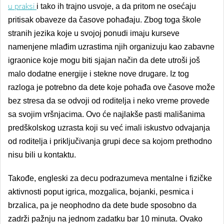
u praksi
i tako ih trajno usvoje, a da pritom ne osećaju
pritisak obaveze da časove pohađaju. Zbog toga škole
stranih jezika koje u svojoj ponudi imaju kurseve
namenjene mlađim uzrastima njih organizuju kao zabavne
igraonice koje mogu biti sjajan način da dete utroši još
malo dodatne energije i stekne nove drugare. Iz tog
razloga je potrebno da dete koje pohađa ove časove može
bez stresa da se odvoji od roditelja i neko vreme provede
sa svojim vršnjacima. Ovo će najlakše pasti mališanima
predškolskog uzrasta koji su već imali iskustvo odvajanja
od roditelja i priključivanja grupi dece sa kojom prethodno
nisu bili u kontaktu.
Takođe, engleski za decu podrazumeva mentalne i fizičke
aktivnosti poput igrica, mozgalica, bojanki, pesmica i
brzalica, pa je neophodno da dete bude sposobno da
zadrž
i pa
žnju na jednom zadatku bar 10 minuta. Ovako