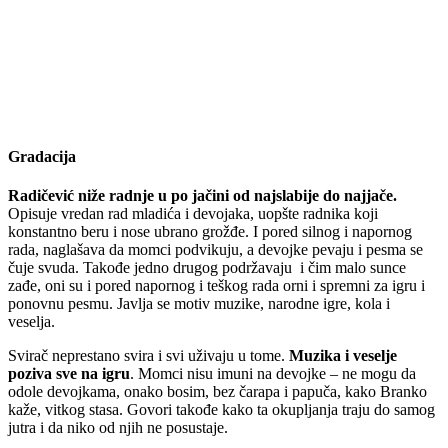
Gradacija
Radičević niže radnje u po jačini od najslabije do najjače.
Opisuje vredan rad mladića i devojaka, uopšte radnika koji
konstantno beru i nose ubrano grožđe. I pored silnog i napornog
rada, naglašava da momci podvikuju, a devojke pevaju i pesma se
čuje svuda. Takođe jedno drugog podržavaju i čim malo sunce
zađe, oni su i pored napornog i teškog rada orni i spremni za igru i
ponovnu pesmu. Javlja se motiv muzike, narodne igre, kola i
veselja.
Svirač neprestano svira i svi uživaju u tome.
Muzika i veselje
poziva sve na igru
. Momci nisu imuni na devojke – ne mogu da
odole devojkama, onako bosim, bez čarapa i papuča, kako Branko
kaže, vitkog stasa. Govori takođe kako ta okupljanja traju do samog
jutra i da niko od njih ne posustaje.