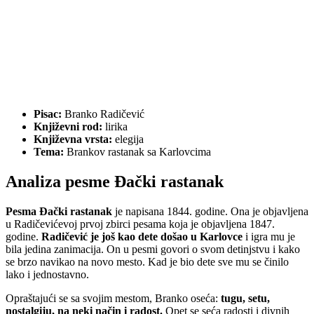
Pisac:
Branko Radičević
Književni rod:
lirika
Književna vrsta:
elegija
Tema:
Brankov rastanak sa Karlovcima
Analiza pesme Đački rastanak
Pesma Đački rastanak
je napisana 1844. godine. Ona je objavljena
u Radičevićevoj prvoj zbirci pesama koja je objavljena 1847.
godine.
Radičević je još kao dete došao u Karlovce
i igra mu je
bila jedina zanimacija. On u pesmi govori o svom detinjstvu i kako
se brzo navikao na novo mesto. Kad je bio dete sve mu se činilo
lako i jednostavno.
Opraštajući se sa svojim mestom, Branko oseća:
tugu, setu,
nostalgiju, na neki način i radost.
Opet se seća radosti i divnih