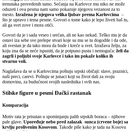
trenutaka provedenih tamo. Sećanja na Karlovce mu niko ne može
oduzeti i ova pesma nam samo pokazuje njegovu vezanost za to
mesto.
Izražena je njegova velika ljubav prema Karlovcima
–
što je upravo i tema pesme. Govori o tome kako je lepo živeti baš tu,
ali ga svet zove i mora otići.
Govori da je i sada veseo i srećan, ali ne kao nekad. Teško mu je da
ostavi iza sebe sve prelepe stvari koje su mu se tu dogodile i da ode,
ali svestan je da tako mora da bude i kreće u svet. Izražava želju, za
koju zna da se neće ispuniti, da je potpuno pusta i nemoguća:
želi da
zagrli i poljubi svoje Karlovce i tako im pokaže koliko ih
stvarno voli.
Naglašava da se u Karlovcima poštuju srpski običaji: slave, praznici,
naši preci, carevi. Poštuju se junaci koji su život dali za svoju
domovinu, za budućnost svojih naslednika i svih nas.
Stilske figure u pesmi Đački rastanak
Komparacija
Motiv rata je prisutan u spominjanju palih srpskih boraca – njihove
pale glave.
Upoređuje nebo pred zalazak
sunca
(crvene boje) sa
krvlju prolivenim Kosovom
. Takođe piše kako je tada na Kosovu