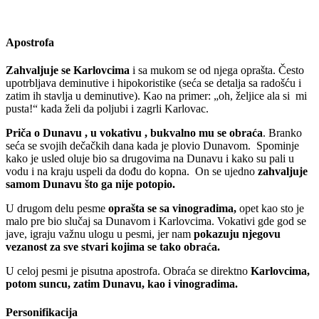
Apostrofa
Zahvaljuje se Karlovcima
i sa mukom se od njega oprašta. Često
upotrbljava deminutive i hipokoristike (seća se detalja sa radošću i
zatim ih stavlja u deminutive). Kao na primer: „oh, željice ala si mi
pusta!“ kada želi da poljubi i zagrli Karlovac.
Priča o Dunavu , u vokativu , bukvalno mu se obraća
. Branko
seća se svojih dečačkih dana kada je plovio Dunavom. Spominje
kako je usled oluje bio sa drugovima na Dunavu i kako su pali u
vodu i na kraju uspeli da dođu do kopna. On se ujedno
zahvaljuje
samom Dunavu što ga nije potopio.
U drugom delu pesme
oprašta se sa vinogradima,
opet kao sto je
malo pre bio slučaj sa Dunavom i Karlovcima. Vokativi gde god se
jave, igraju važnu ulogu u pesmi, jer nam
pokazuju njegovu
vezanost za sve stvari kojima se tako obraća.
U celoj pesmi je pisutna apostrofa. Obraća se direktno
Karlovcima,
potom suncu, zatim Dunavu, kao i vinogradima.
Personifikacija