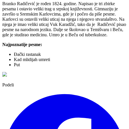
Branko Radičević je rođen 1824. godine. Napisao je tri zbirke
pesama i ostavio veliki trag u srpskoj književnosti. Gimnaziju je
završio u Sremskim Karlovcima, gde je i počeo da piše pesme.
Karlovci su ostavili veliki uticaj na njega i njegovo stvaralaštvo. Na
njega je imao veliki uticaj Vuk Karadžić, tako da je Radičević pisao
pesme na narodnom jeziku. Dalje se školovao u Temišvaru i Beču,
gde je studirao medicinu. Umro je u Beču od tuberkuloze.
Najpoznatije pesme:
Đački rastanak
Kad mlidijah umreti
Put
Podeli