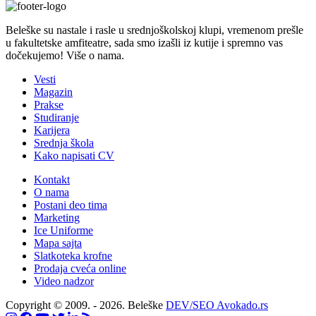
Beleške su nastale i rasle u srednjoškolskoj klupi, vremenom prešle
u fakultetske amfiteatre, sada smo izašli iz kutije i spremno vas
dočekujemo! Više o nama.
Vesti
Magazin
Prakse
Studiranje
Karijera
Srednja škola
Kako napisati CV
Kontakt
O nama
Postani deo tima
Marketing
Ice Uniforme
Mapa sajta
Slatkoteka krofne
Prodaja cveća online
Video nadzor
Copyright © 2009. - 2026. Beleške
DEV/SEO Avokado.rs