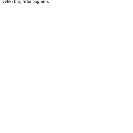
veliki broj Srba poginuo.