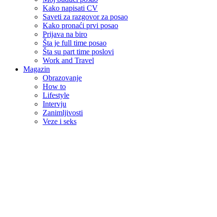
Kako napisati CV
Saveti za razgovor za posao
Kako pronaći prvi posao
Prijava na biro
Šta je full time posao
Šta su part time poslovi
Work and Travel
Magazin
Obrazovanje
How to
Lifestyle
Intervju
Zanimljivosti
Veze i seks