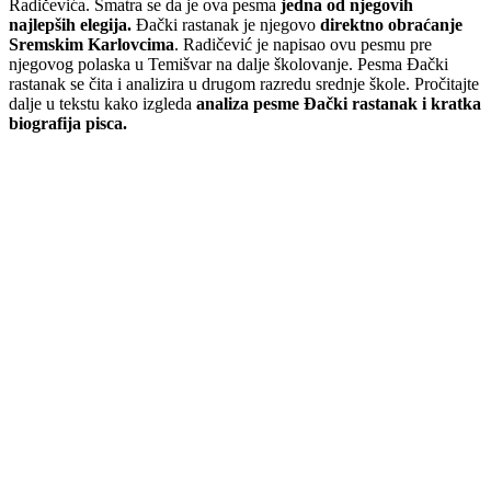
Radičevića. Smatra se da je ova pesma
jedna od njegovih
najlepših elegija.
Đački rastanak je njegovo
direktno obraćanje
Sremskim Karlovcima
. Radičević je napisao ovu pesmu pre
njegovog polaska u Temišvar na dalje školovanje. Pesma Đački
rastanak se čita i analizira u drugom razredu srednje škole. Pročitajte
dalje u tekstu kako izgleda
analiza pesme Đački rastanak i kratka
biografija pisca.