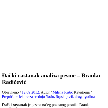
Đački rastanak analiza pesme – Branko
Radičević
Objavljeno /
12.09.2012.
Autor /
Milena Ristić
Kategorija /
Prepričane lektire za srednju školu,
Srpski jezik druga godina
Đački rastanak
je pesma našeg poznatog pesnika Branka