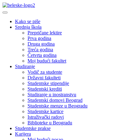
Kako se piše
Srednja škola
Prepričane lektire
Prva godina
Druga godina
Treća godina
Četvrta godina
Moj budući fakultet
Studiranje
Vodič za studente
Državni fakulteti
Studentske stipendije
Studentski krediti
Studiranje u inostranstvu
Studentski domovi Beograd
Studentske menze u Beogradu
Studentske kartice
Istraživački radovi
Biblioteke u Beogradu
Studentske prakse
Karijera
Moj budući posao