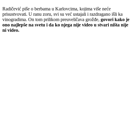
Radičević piše o berbama u Karlovcima, kojima više neće
prisustvovati. U ranu zoru, svi su već ustajali i razdragano išli ka
vinogradima. On tom prilikom preuveličava grožđe,
govori kako je
ono najlepše na svetu i da ko njega nije video u stvari ništa nije
ni video.