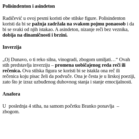
Polisindenton i asindeton
Radičević u ovoj pesmi koristi obe stilske figure. Polisindenton
koristi da bi se
pažnja zadržala na svakom pojmu ponaosob
i da
bi se svaki od njih istakao. A asindeton, nizanje reči bez veznika,
dobija na dinamičnosti i brzini.
Inverzija
„Oj Dunavo, o ti reko silna, vinogradi, zbogom umiljati…“ Ovah
stih predstavlja inverziju –
promena uobičajenog reda reči ili
rečenica.
Ova stilska figura se koristi bi se istakla ona reč ili
rečenica koju pisac želi da podvuče. Ona je česta je u lirskoj poeziji,
zato što je izraz uzbuđenog duhovnog stanja i stanje emocijalnosti.
Anafora
U poslednja 4 stiha, na samom početku Branko ponavlja –
zbogom.