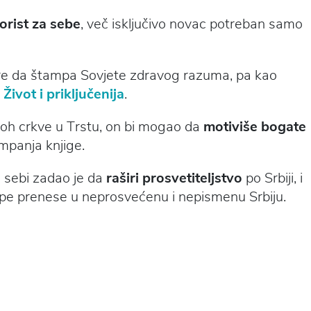
orist za sebe
, več isključivo novac potreban samo
ere da štampa Sovjete zdravog razuma, pa kao
i
Život i priključenija
.
roh crkve u Trstu, on bi mogao da
motiviše bogate
mpanja knjige.
e sebi zadao je da
raširi prosvetiteljstvo
po Srbiji, i
ope prenese u neprosvećenu i nepismenu Srbiju.