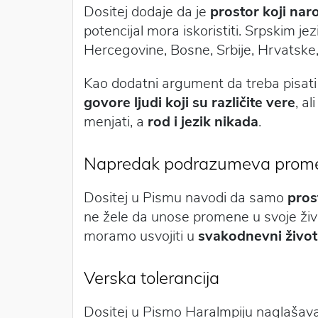
Dositej dodaje da je
prostor koji nar
potencijal mora iskoristiti. Srpskim 
Hercegovine, Bosne, Srbije, Hrvatske,
Kao dodatni argument da treba pisati
govore ljudi koji su različite vere
, a
menjati, a
rod i jezik nikada
.
Napredak podrazumeva prom
Dositej u Pismu navodi da samo
pros
ne žele da unose promene u svoje živ
moramo usvojiti u
svakodnevni život 
Verska tolerancija
Dositej u Pismo Haralmpiju naglašav