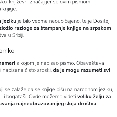
sko-književni značaj jer se ovim pismom
 knjige.
 jeziku
je bilo veoma neoubičajeno, te je Dositej
zložio razloge za štampanje knjige na srpskom
va u Srbiji.
lomka
nameri
s kojom je napisao pismo. Obaveštava
i napisana čisto srpski,
da je mogu razumeti svi
oji se zalaže da se knjige pišu na narodnom jeziku,
bani, i bogataši. Ovde možemo videti
veliku želju za
javanja najneobrazovanijeg sloja društva
.