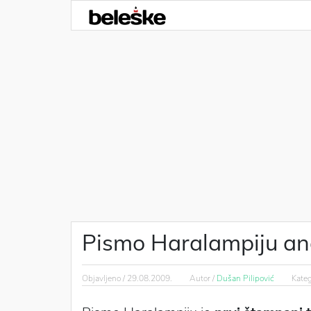
Pismo Haralampiju ana
Objavljeno /
29.08.2009.
Autor /
Dušan Pilipović
Kateg