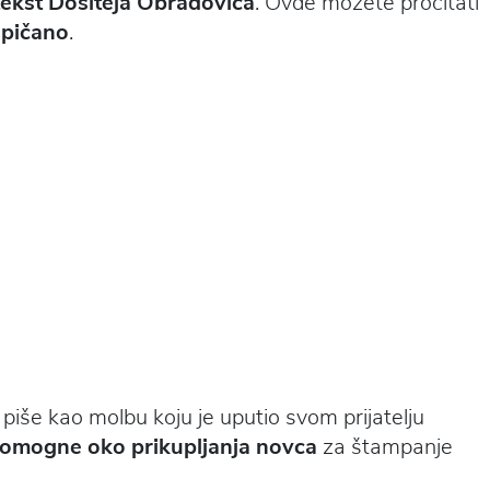
tekst Dositeja Obradovića
. Ovde možete pročitati
epičano
.
iše kao molbu koju je uputio svom prijatelju
 pomogne oko prikupljanja novca
za štampanje