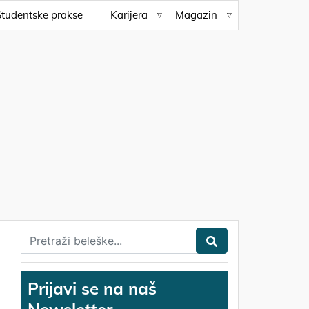
Studentske prakse
Karijera
Magazin
Prijavi se na naš