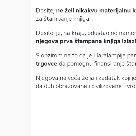
Dositej
ne želi nikakvu materijalnu k
za štampanje knjiga.
Dositej je, na kraju, odustao od nam
njegova prva štampana knjiga izlaz
S obzirom na to da je Haralampije pa
trgovce
da pomognu finansiranje šta
Njegova najveća želja i zadatak koji j
da duh obrazovane i civilizovane Evr