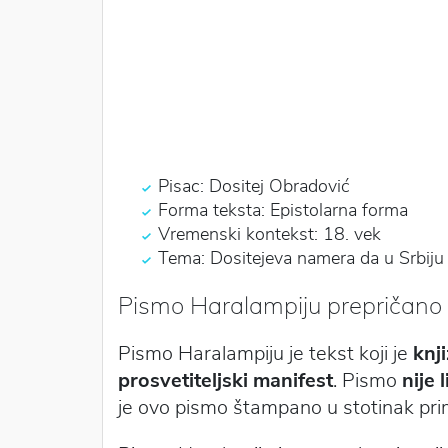
Pisac: Dositej Obradović
Forma teksta: Epistolarna forma
Vremenski kontekst: 18. vek
Tema: Dositejeva namera da u Srbiju 
Pismo Haralampiju prepričano
Pismo Haralampiju je tekst koji je
knji
prosvetiteljski manifest
. Pismo
nije 
je ovo pismo štampano u stotinak prim