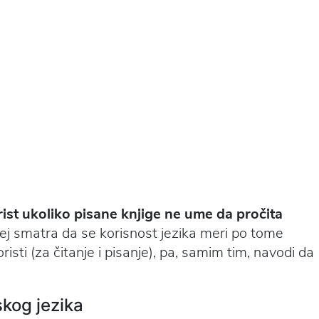
ist ukoliko pisane knjige ne ume da pročita
tej smatra da se korisnost jezika meri po tome
oristi (za čitanje i pisanje), pa, samim tim, navodi da
skog jezika