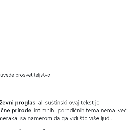
uvede prosvetiteljstvo
ževni proglas
, ali suštinski ovaj tekst je
lične prirode
, intimnih i porodičnih tema nema, već
eraka, sa namerom da ga vidi što više ljudi.