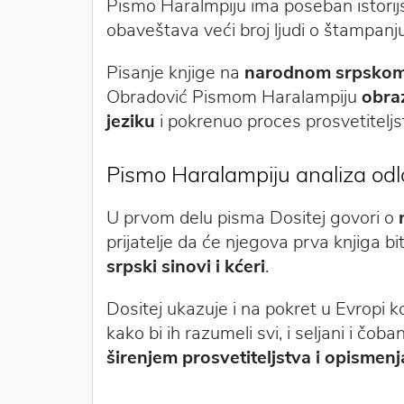
Pismo Haralmpiju ima poseban istorij
obaveštava veći broj ljudi o štampanju
Pisanje knjige na
narodnom srpskom
Obradović Pismom Haralampiju
obra
jeziku
i pokrenuo proces prosvetiteljst
Pismo Haralampiju analiza od
U prvom delu pisma Dositej govori o
prijatelje da će njegova prva knjiga bit
srpski sinovi i kćeri
.
Dositej ukazuje i na pokret u Evropi k
kako bi ih razumeli svi, i seljani i čo
širenjem prosvetiteljstva i opismen