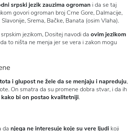
odni srpski jezik zauzima ogroman
i da se taj
jezikom govori ogroman broj Crne Gore, Dalmacije,
 Slavonije, Srema, Bačke, Banata (osim Vlaha).
 srpskim jezikom, Dositej navodi da
ovim jezikom
li da to ništa ne menja jer se vera i zakon mogu
ene
tota i glupost ne žele da se menjaju i napreduju
,
ote. On smatra da su promene dobra stvar, i da ih
kako bi on postao kvalitetniji
.
a da
njega ne interesuje koje su vere ljudi
koji