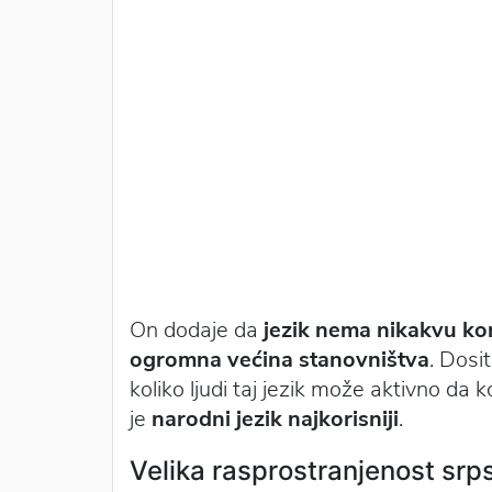
On dodaje da
jezik nema nikakvu kor
ogromna većina stanovništva
. Dosi
koliko ljudi taj jezik može aktivno da k
je
narodni jezik najkorisniji
.
Velika rasprostranjenost srp