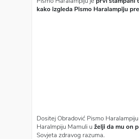
Pismo Haralampiju je
prvi štampani 
kako izgleda Pismo Haralampiju pr
Dositej Obradović Pismo Haralampiju p
Haralmpiju Mamuli u
želji da mu on
Sovjeta zdravog razuma.