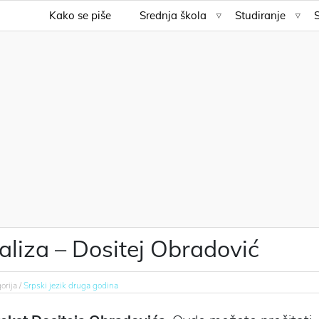
Kako se piše
Srednja škola
Studiranje
liza – Dositej Obradović
orija /
Srpski jezik druga godina