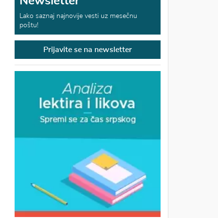
Newsletter
Lako saznaj najnovije vesti uz mesečnu
poštu!
Prijavite se na newsletter