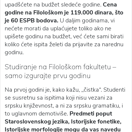
upadšćete na budžet sledeće godine.
Cena
godine na Filološkom je 119.000 dinara, što
je 60 ESPB bodova.
U daljim godinama, vi
nećete morati da uplaćujete toliko ako ne
upišete godinu na budžet, već ćete sami birati
koliko ćete ispita želeti da prijavite za narednu
godinu.
Studiranje na Filološkom fakultetu –
samo izgurajte prvu godinu
Na prvoj godini je, kako kažu, ,,čistka“. Studenti
se susretnu sa ispitima koji nisu vezani za
srpsku književnost, a ni za srpsku gramatiku, i
to uglavnom demotiviše.
Predmeti poput
Staroslovenskog jezika, Istorijske fonetike,
Istorijske morfologije mogu da vas navedu