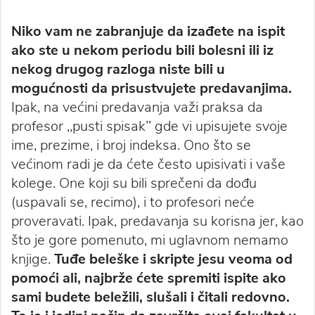
Niko vam ne zabranjuje da izađete na ispit
ako ste u nekom periodu bili bolesni ili iz
nekog drugog razloga niste bili u
mogućnosti da prisustvujete predavanjima.
Ipak, na većini predavanja važi praksa da
profesor ,,pusti spisak’’ gde vi upisujete svoje
ime, prezime, i broj indeksa. Ono što se
većinom radi je da ćete često upisivati i vaše
kolege. One koji su bili sprečeni da dođu
(uspavali se, recimo), i to profesori neće
proveravati. Ipak, predavanja su korisna jer, kao
što je gore pomenuto, mi uglavnom nemamo
knjige.
Tuđe beleške i skripte jesu veoma od
pomoći ali, najbrže ćete spremiti ispite ako
sami budete beležili, slušali i čitali redovno.