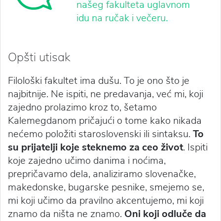
našeg fakulteta uglavnom
idu na ručak i večeru.
Opšti utisak
Filološki fakultet ima dušu. To je ono što je
najbitnije. Ne ispiti, ne predavanja, već mi, koji
zajedno prolazimo kroz to, šetamo
Kalemegdanom pričajući o tome kako nikada
nećemo položiti staroslovenski ili sintaksu.
To
su prijatelji koje steknemo za ceo život
. Ispiti
koje zajedno učimo danima i noćima,
prepričavamo dela, analiziramo slovenačke,
makedonske, bugarske pesnike, smejemo se,
mi koji učimo da pravilno akcentujemo, mi koji
znamo da ništa ne znamo.
Oni koji odluče da