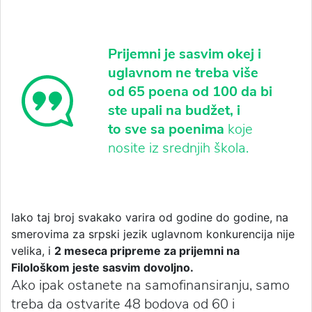
Prijemni je sasvim okej i
uglavnom ne treba više
od 65 poena od 100 da bi
ste upali na budžet, i
to sve sa poenima
koje
nosite iz srednjih škola.
Iako taj broj svakako varira od godine do godine, na
smerovima za srpski jezik uglavnom konkurencija nije
velika, i
2 meseca pripreme za prijemni na
Filološkom jeste sasvim dovoljno.
Ako ipak ostanete na samofinansiranju, samo
treba da ostvarite 48 bodova od 60 i