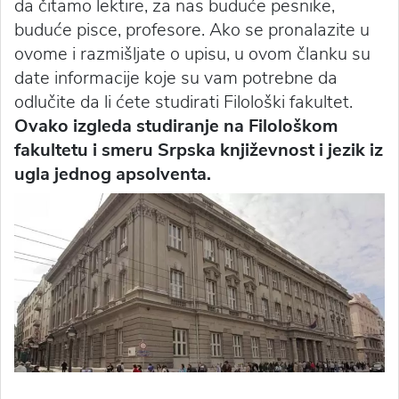
da čitamo lektire, za nas buduće pesnike,
buduće pisce, profesore. Ako se pronalazite u
ovome i razmišljate o upisu, u ovom članku su
date informacije koje su vam potrebne da
odlučite da li ćete studirati Filološki fakultet.
Ovako izgleda studiranje na Filološkom
fakultetu i smeru Srpska književnost i jezik iz
ugla jednog apsolventa.