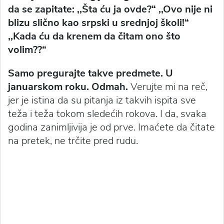
da se zapitate: ,,Šta ću ja ovde?“ ,,Ovo nije ni
blizu slično kao srpski u srednjoj školi!“
,,Kada ću da krenem da čitam ono što
volim??“
Samo pregurajte takve predmete. U
januarskom roku. Odmah.
Verujte mi na reč,
jer je istina da su pitanja iz takvih ispita sve
teža i teža tokom sledećih rokova. I da, svaka
godina zanimljivija je od prve. Imaćete da čitate
na pretek, ne trčite pred rudu.