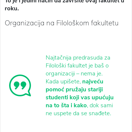
To je i jedini način da završite ovaj fakultet u
roku.
Organizacija na Filološkom fakultetu
Najtačnija predrasuda za
Filološki fakultet je baš o
organizaciji – nema je.
Kada upišete,
najveću
pomoć pružaju stariji
studenti koji vas upućuju
na to šta i kako
, dok sami
ne uspete da se snađete.