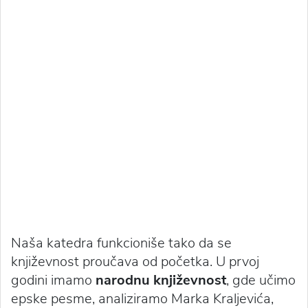
Naša katedra funkcioniše tako da se
književnost proučava od početka. U prvoj
godini imamo
narodnu književnost
, gde učimo
epske pesme, analiziramo Marka Kraljevića,