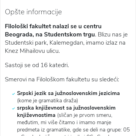
Opšte informacije
Filološki fakultet nalazi se u centru
Beograda, na Studentskom trgu
. Blizu nas je
Studentski park, Kalemegdan, imamo izlaz na
Knez Mihailovu ulicu.
Sastoji se od 16 katedri.
Smerovi na Filološkom fakultetu su sledeći:
Srpski jezik sa južnoslovenskim jezicima
(kome je gramatika draža)
srpska književnost sa južnoslovenskim
književnostima
(sličan je prvom smeru,
međutim, mi više čitamo i imamo manje
predmeta iz gramatike, gde se deli na grupe: 05