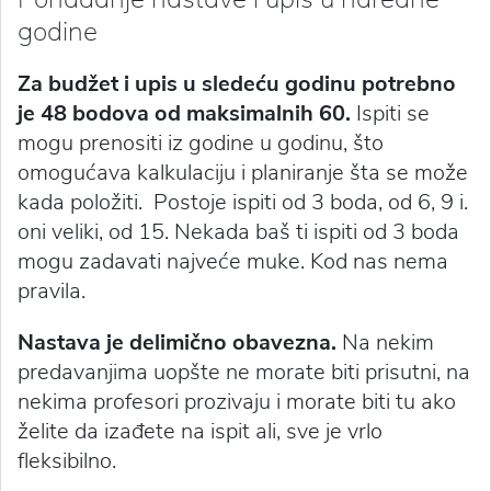
godine
Za budžet i upis u sledeću godinu potrebno
je 48 bodova od maksimalnih 60.
Ispiti se
mogu prenositi iz godine u godinu, što
omogućava kalkulaciju i planiranje šta se može
kada položiti. Postoje ispiti od 3 boda, od 6, 9 i.
oni veliki, od 15. Nekada baš ti ispiti od 3 boda
mogu zadavati najveće muke. Kod nas nema
pravila.
Nastava je delimično obavezna.
Na nekim
predavanjima uopšte ne morate biti prisutni, na
nekima profesori prozivaju i morate biti tu ako
želite da izađete na ispit ali, sve je vrlo
fleksibilno.