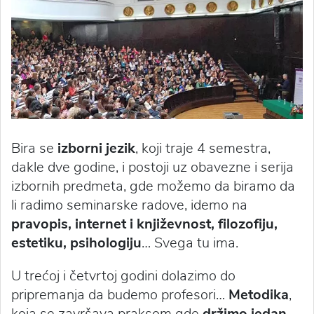
Bira se
izborni jezik
, koji traje 4 semestra,
dakle dve godine, i postoji uz obavezne i serija
izbornih predmeta, gde možemo da biramo da
li radimo seminarske radove, idemo na
pravopis, internet i književnost, filozofiju,
estetiku, psihologiju
… Svega tu ima.
U trećoj i četvrtoj godini dolazimo do
pripremanja da budemo profesori…
Metodika
,
koja se završava praksom gde
držimo jedan