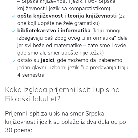
– Srpska književnost i jezik, i 06- Srpska
književnost i jezik sa komparatistikom)
opšta književnost i teorija književnosti
(za
one koji uopšte ne žele gramatiku)
bibliotekarstvo i informatika
(koju mnogi
izbegavaju baš zbog ovog ,,i informatika“ dela
jer svi beže od matematike – zato smo i ovde
gde smo ali, smer uopšte nije težak)
ostalo su
jezici
, gde možemo da izaberemo
jedan glavni i izborni jezik čija predavanja traju
4 semestra.
Kako izgleda prijemni ispit i upis na
Filološki fakultet?
Prijemni ispit za upis na smer Srpska
književnost i jezik se polaže iz dva dela od po
30 poena: