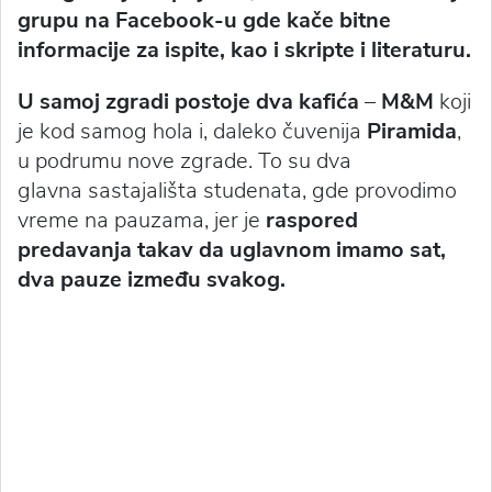
grupu na Facebook-u gde kače bitne
informacije za ispite, kao i skripte i literaturu.
U samoj zgradi postoje dva kafića
–
M&M
koji
je kod samog hola i, daleko čuvenija
Piramida
,
u podrumu nove zgrade. To su dva
glavna sastajališta studenata, gde provodimo
vreme na pauzama,
jer je
raspored
predavanja takav da uglavnom imamo sat,
dva pauze između svakog.