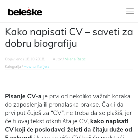
Kako napisati CV – saveti za
dobru biografiju
Objavljeno /
18.10.2018.
Autor /
Milena Ristić
Kategorija /
How to,
Karijera
Pisanje CV-a
je prvi od nekoliko važnih koraka
do zaposlenja ili pronalaska prakse. Čak i da
prvi put čuješ za “CV”, ne treba da se plašiš, jer
će ti ovaj tekst otkriti šta je CV,
kako napisati
CV koji će poslodavci želeti da čitaju duže od
5 sekundi
i kako se piše CV koji će podstaći