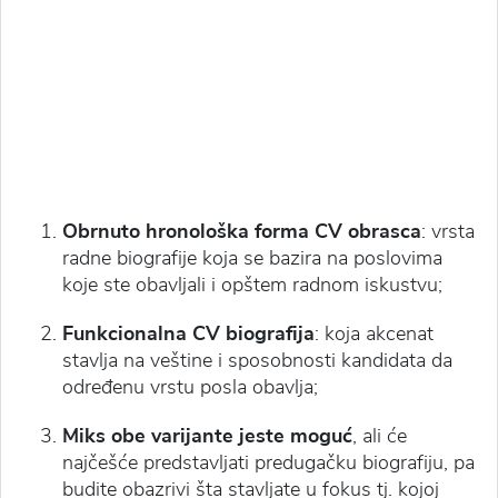
Obrnuto hronološka forma CV obrasca
: vrsta
radne biografije koja se bazira na poslovima
koje ste obavljali i opštem radnom iskustvu;
Funkcionalna CV biografija
: koja akcenat
stavlja na veštine i sposobnosti kandidata da
određenu vrstu posla obavlja;
Miks obe varijante jeste moguć
, ali će
najčešće predstavljati predugačku biografiju, pa
budite obazrivi šta stavljate u fokus tj. kojoj