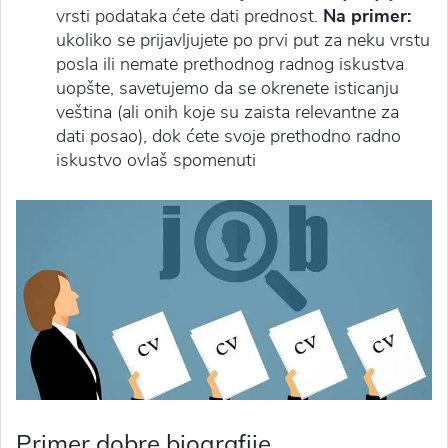
vrsti podataka ćete dati prednost.
Na primer:
ukoliko se prijavljujete po prvi put za neku vrstu
posla ili nemate prethodnog radnog iskustva
uopšte, savetujemo da
se
okrenete isticanju
veština (ali onih koje su zaista relevantne za
dati posao), dok ćete svoje prethodno
radno
iskustvo ovlaš spomenuti
Primer dobre biografije