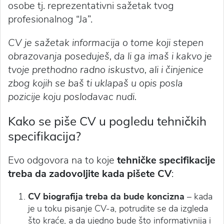
osobe tj. reprezentativni sažetak tvog
profesionalnog “Ja”.
CV je sažetak informacija o tome koji stepen
obrazovanja poseduješ, da li ga imaš i kakvo je
tvoje prethodno radno iskustvo, ali i činjenice
zbog kojih se baš ti uklapaš u opis posla
pozicije koju poslodavac nudi.
Kako se piše CV u pogledu tehničkih
specifikacija?
Evo odgovora na to koje
tehničke specifikacije
treba da zadovoljite kada pišete CV
:
CV biografija treba da bude koncizna
– kada
je u toku
pisanje CV-a
, potrudite se da izgleda
što kraće, a da ujedno bude što informativnija i