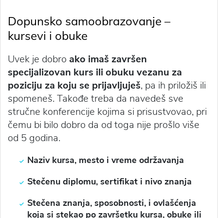
Dopunsko samoobrazovanje –
kursevi i obuke
Uvek je dobro
ako imaš završen
specijalizovan kurs ili obuku vezanu za
poziciju za koju se prijavljuješ
, pa ih priložiš ili
spomeneš. Takođe treba da navedeš sve
stručne konferencije kojima si
prisustvovao
, pri
čemu bi bilo dobro da od toga nije prošlo više
od 5 godina.
Naziv kursa, mesto i vreme održavanja
Stečenu diplomu, sertifikat i nivo znanja
Stečena znanja, sposobnosti, i ovlašćenja
koja si stekao po završetku kursa, obuke ili