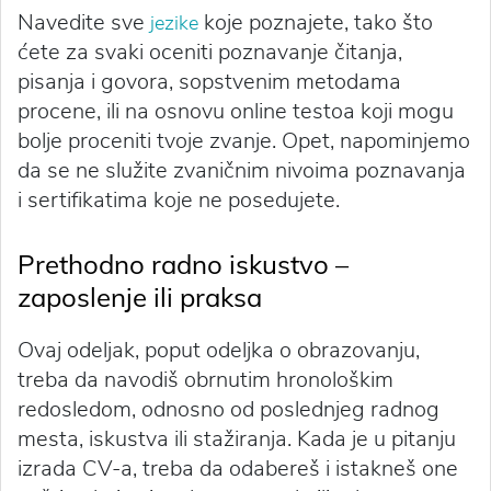
Navedite sve
koje poznajete, tako što
jezike
ćete za svaki oceniti poznavanje čitanja,
pisanja i govora, sopstvenim metodama
procene, ili na osnovu online testoa koji mogu
bolje proceniti tvoje zvanje. Opet, napominjemo
da se ne služite zvaničnim nivoima poznavanja
i sertifikatima koje ne posedujete.
Prethodno radno iskustvo –
zaposlenje ili praksa
Ovaj
odeljak, poput odeljka o obrazovanju,
treba da navodiš obrnutim hronološkim
redosledom, odnosno od poslednjeg radnog
mesta, iskustva ili stažiranja. Kada je u pitanju
izrada CV-a, treba da odabereš i istakneš one