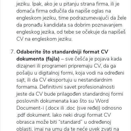
jeziku. Ipak, ako je u pitanju strana firma, ili je
domaća firma odlučila da napiše oglas na
engleskom jeziku, time podrazumevajući da žele
da pronađu kandidata sa dobrim poznavanjem
engleskog jezika, od tebe se očekuje da napišeš
CV na engleskom jeziku.
Odaberite što standardniji format CV
dokumenta (fajla)
– sve češća je pojava kada
dizajneri ili programeri pripremaju CV, da ga
pošalju u digitalnoj formi, koja vodi na određeni
sajt, ili da CV eksportuju u nestandardnim
formama. Definitivni savet profesionalnosti
jeste da CV bude prilagođen standardnoj formi
poslovnih dokumenata kao što su Word
Document-i (.docx ili .doc (sve ređe)) odnosno
.pdf dokument. Iako neki drugi format CV
obrasca može biti “standard” u određenoj
oblasti, imaj na umu da te neće uvek zvati na