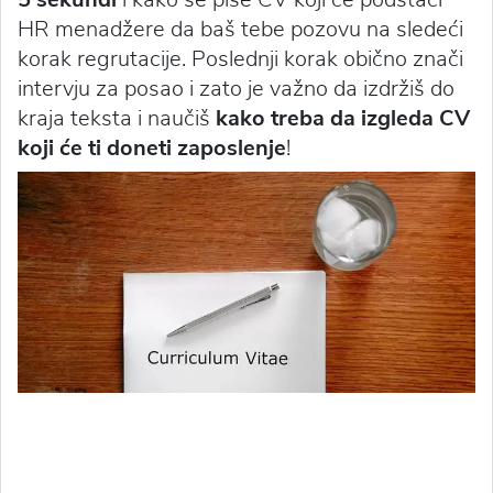
HR menadžere da baš tebe pozovu na sledeći
korak regrutacije. Poslednji korak obično znači
intervju za posao i zato je važno da izdržiš do
kraja teksta i naučiš
kako treba da izgleda CV
koji će ti doneti zaposlenje
!