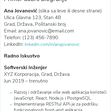
Ana Jovanović
(slika sa leve ili desne strane)
Ulica Glavna 123, Stan 4B
Grad, Država, Poštanski broj
Email: ana.jovanovic@email.com
Telefon: (123) 456-7890
LinkedIn:
linkedin.com/in/anajovanovic
Radno Iskustvo
Softverski Inženjer
XYZ Korporacija, Grad, Država
Jun 2019 – trenutno
Razvoj i održavanje više web aplikacija koristeći
JavaScript, React, Node.js i PostgreSQL.
Implementiranje RESTful API-je za podršku
funkcionalnosti front-end aplikacija.