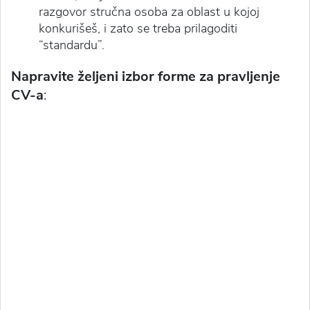
razgovor stručna osoba za oblast u kojoj
konkurišeš, i zato se treba prilagoditi
“standardu”.
Napravite željeni izbor forme za pravljenje
CV-a
: