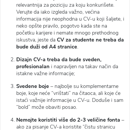
relevantnija za poziciju za koju konkurišete.
Verujte da iako izgleda važno, većina
informacija nije neophodna u CV-u koji šaljete, i
neko opšte pravilo, pogotvo kada ste na
početku karijere i nemate mnogo prethodnog
iskustva, jeste da
CV za studente ne treba da
bude duži od A4 stranice
.
Dizajn CV-a treba da bude sveden,
profesionalan
i napravljen na takav način da
istakne važne informacije;
Svedene boje
– najbolje su komplementarne
boje, koje neće “vrištati” na čitaoca, ali koje će
istaći važnije informacije u CV-u. Doduše i sam
“bold” može obaviti posao.
Nemojte koristiti više do 2-3 veličine fonta
–
ako za
pisanje CV-a
koristite “čistu stranicu