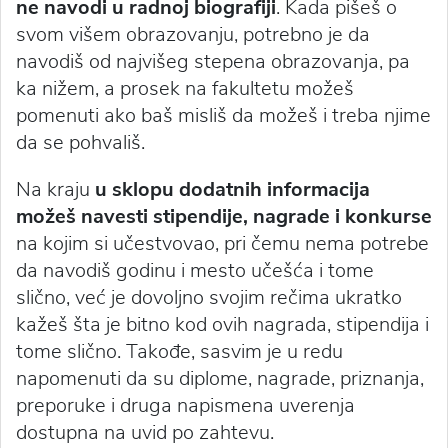
ne navodi u radnoj biografiji
. Kada pišeš o
svom višem obrazovanju, potrebno je da
navodiš od najvišeg stepena obrazovanja, pa
ka nižem, a prosek na fakultetu možeš
pomenuti ako baš misliš da možeš i treba njime
da se pohvališ.
Na kraju
u sklopu dodatnih informacija
možeš navesti stipendije, nagrade i konkurse
na kojim si učestvovao, pri čemu nema potrebe
da navodiš godinu i mesto učešća i tome
slično, već je dovoljno svojim rečima ukratko
kažeš šta je bitno kod ovih nagrada, stipendija i
tome slično. Takođe, sasvim je u redu
napomenuti da su diplome, nagrade, priznanja,
preporuke i druga napismena uverenja
dostupna na uvid po zahtevu.