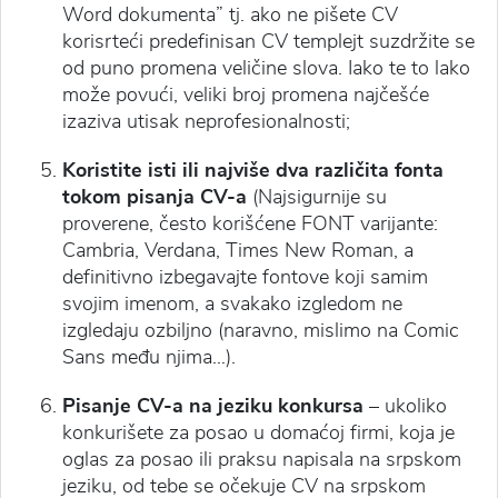
Word dokumenta” tj. ako ne pišete CV
korisrteći predefinisan CV templejt suzdržite se
od puno promena veličine slova. Iako te to lako
može povući, veliki broj promena najčešće
izaziva utisak neprofesionalnosti;
Koristite isti ili najviše dva različita fonta
tokom pisanja CV-a
(Najsigurnije su
proverene, često korišćene FONT varijante:
Cambria, Verdana, Times New Roman, a
definitivno izbegavajte fontove koji samim
svojim imenom, a svakako izgledom ne
izgledaju ozbiljno (naravno, mislimo na Comic
Sans među njima…).
Pisanje CV-a na jeziku konkursa
– ukoliko
konkurišete za posao u domaćoj firmi, koja je
oglas za posao ili praksu napisala na srpskom
jeziku, od tebe se očekuje CV
na srpskom