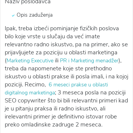
Naziv poslodavca
Opis zaduženja
Ipak, treba izbeći pominjanje fizičkih poslova
bilo koje vrste u slučaju da već imate
relevantno
radno
iskustvo, pa na primer, ako se
prijavljujete za poziciju u oblasti marketinga
(
ili
),
Marketing Executive
PR i Marketing menadžer
treba da napomenete koje ste prethodno
iskustvo u oblasti prakse ili posla imali, i na kojoj
poziciji. Recimo,
6 meseci prakse u oblasti
; 3 meseca posla na poziciji
digitalnog marketinga
SEO copywriter što bi bili relevantni primeri kad
je u pitanju praksa ili radno iskustvo, ali
irelevantni primer je definitivno istovar robe
preko omladinske zadruge 2 meseca.