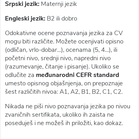
Srpski jezik:
Maternji jezik
Engleski jezik:
B2 ili dobro
Odokativne ocene poznavanja jezika za CV
mogu biti različite. Možete ocenjivati opisno
(odličan, vrlo-dobar…), ocenama (5, 4…), ili
početni nivo, srednji nivo, napredni nivo
(razumevanje, čitanje i pisanje). Ukoliko se
odlučite za
međunarodni CEFR standard
umesto opisnog objašnjenja, on prepoznaje
šest različitih nivoa: A1, A2, B1, B2, C1, C2.
Nikada ne piši nivo poznavanja jezika po nivou
zvaničnih sertifikata, ukoliko ih zaista ne
poseduješ i ne možeš ih priložiti, kao dokaz.