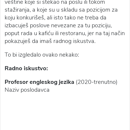
veštine koje si stekao na poslu ili tokom
stažiranja, a koje su u skladu sa pozicijom za
koju konkurišeš, ali isto tako ne treba da
izbacuješ poslove nevezane za tu poziciju,
poput rada u kafiću ili restoranu, jer na taj način
pokazuješ da imaš radnog iskustva.
To bi izgledalo ovako nekako:
Radno iskustvo:
Profesor engleskog jezika
(2020-trenutno)
Naziv poslodavca