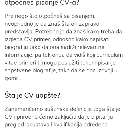
otpočneš pisanje CV-a?
Pre nego što otpočneš sa pisanjem,
neophodno je da znaš šta on zapravo
predstavlja. Potrebno je da znaš kako treba da
izgleda CV primer, odnosno kako napisati
biografiju tako da ona sadrži relevantne
informacije, pa tek onda da vidiš koji curriculum
vitae primeri ti mogu poslužiti tokom pisanje
sopstvene biografije, tako da se ona izdvoji u
gomili.
Šta je CV uopšte?
Zanemarićemo suštinske definicije toga šta je
CV
i prirodno ćemo zaključiti da je u pitanju
pregled iskustava i kvalifikacija određene