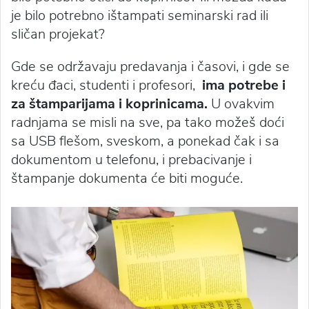
je bilo potrebno ištampati seminarski rad ili
sličan projekat?
Gde se održavaju predavanja i časovi, i gde se
kreću đaci, studenti i profesori,
ima potrebe i
za štamparijama i koprinicama.
U ovakvim
radnjama se misli na sve, pa tako možeš doći
sa USB flešom, sveskom, a ponekad čak i sa
dokumentom u telefonu, i prebacivanje i
štampanje dokumenta će biti moguće.