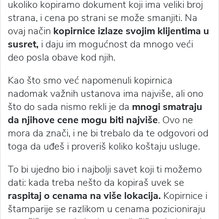
ukoliko kopiramo dokument koji ima veliki broj
strana, i cena po strani se može smanjiti. Na
ovaj način
kopirnice izlaze svojim klijentima u
susret,
i daju im mogućnost da mnogo veći
deo posla obave kod njih.
Kao što smo već napomenuli kopirnica
nadomak važnih ustanova ima najviše, ali ono
što do sada nismo rekli je da
mnogi smatraju
da njihove cene mogu biti najviše
. Ovo ne
mora da znači, i ne bi trebalo da te odgovori od
toga da uđeš i proveriš koliko koštaju usluge.
To bi ujedno bio i najbolji savet koji ti možemo
dati: kada treba nešto da kopiraš uvek se
raspitaj o cenama na više lokacija.
Kopirnice i
štamparije se razlikom u cenama pozicioniraju