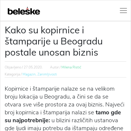
Kako su kopirnice i
štamparije u Beogradu
postale unosan biznis
Objavljeno /
27.05.2020.
Autor /
Milena Ristić
Kategorija /
Magazin,
Zanimljivosti
Kopirnice i štamparije nalaze se na velikom
broju lokacija u Beogradu, a čini se da se
otvara sve više prostora za ovaj biznis. Najveći
broj kopirnica i štamparija nalazi se
tamo gde
su najpotrebnije:
u blizini različitih ustanova
gde ljudi imaju potrebu da ištampaju određene