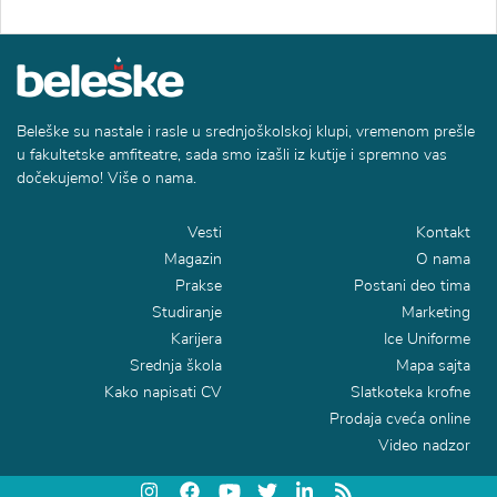
Beleške su nastale i rasle u srednjoškolskoj klupi, vremenom prešle
u fakultetske amfiteatre, sada smo izašli iz kutije i spremno vas
dočekujemo! Više o nama.
Vesti
Kontakt
Magazin
O nama
Prakse
Postani deo tima
Studiranje
Marketing
Karijera
Ice Uniforme
Srednja škola
Mapa sajta
Kako napisati CV
Slatkoteka krofne
Prodaja cveća online
Video nadzor