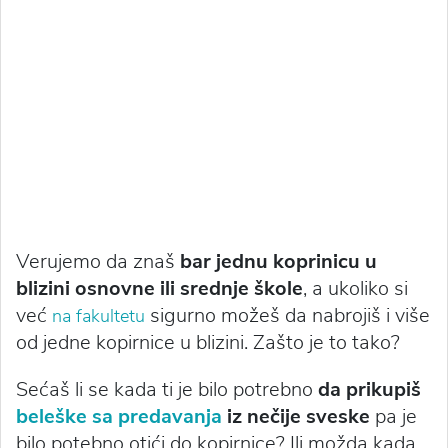
Verujemo da znaš
bar jednu koprinicu u
blizini osnovne ili srednje škole
, a ukoliko si
već
sigurno možeš da nabrojiš i više
na fakultetu
od jedne kopirnice u blizini. Zašto je to tako?
Sećaš li se kada ti je bilo potrebno
da prikupiš
beleške sa predavanja
iz nečije sveske
pa je
bilo potebno otići do kopirnice? Ili možda kada