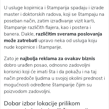
U usluge kopirnica i štamparija spadaju i izrade
master i doktorskih radova, koji se štampaju na
poseban način, zatim izrađivanje vizit karti,
štampanje različith flajera, kao i postera i
banera. Dakle,
različitim sverama poslovanja
može zatrebati
upravo neka od usluga koju
nude kopirnice i štamparije.
Zato je
najbolja reklama za ovakav biznis
dobro urađen posao, odnosno zadovoljni
korisnici koji će imati šta i da pokažu i na taj
način predoče ljudima u svojoj okolini prednost i
mogućnosti određene štamparije čijim su
poizvodom zadovoljni.
Dobar izbor lokacije prilikom