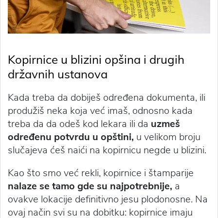
Kopirnice u blizini opšina i drugih
državnih ustanova
Kada treba da dobiješ određena dokumenta, ili
produžiš neka koja već imaš, odnosno kada
treba da da odeš kod lekara ili da
uzmeš
određenu potvrdu u opštini,
u velikom broju
slučajeva ćeš naići na kopirnicu negde u blizini.
Kao što smo već rekli, kopirnice i štamparije
nalaze se tamo gde su najpotrebnije,
a
ovakve lokacije definitivno jesu plodonosne. Na
ovaj način svi su na dobitku: kopirnice imaju