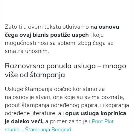
Zato ti u ovom tekstu otkrivamo
na osnovu
čega ovaj biznis postiže uspeh
i koje
mogućnosti nosi sa sobom, zbog čega se
smatra unosnim.
Raznovrsna ponuda usluga – mnogo
više od štampanja
Usluge štampanja obično koristimo za
najosnovije stvari, one koje su svima poznate,
poput štampanja određenog papira, ili kopiranja
određene literature, ali
opus usluga koprinica
je daleko veći,
a primer za to je i
Print Plot
.
studio – Štamparija Beograd