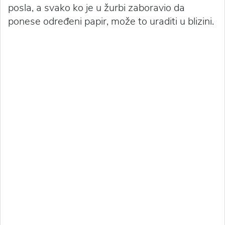
posla, a svako ko je u žurbi zaboravio da
ponese određeni papir, može to uraditi u blizini.