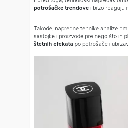
Pored toga, tehnološki napredak om
potrošačke trendove
i brzo reaguju 
Takođe, napredne tehnike analize om
sastojke i proizvode pre nego što ih p
štetnih efekata
po potrošače i ubrzav