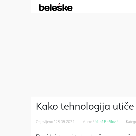
Kako tehnologija utiče
Objavljeno /
28.05.2024.
Autor /
Miloš Božilović
Katego