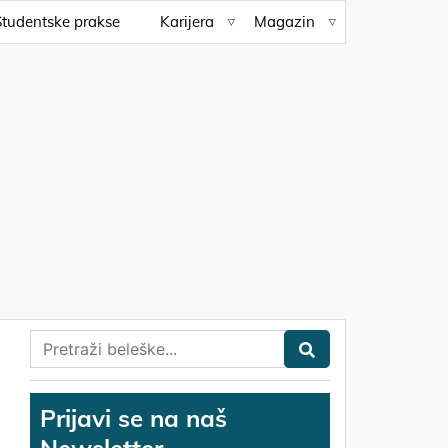
Studentske prakse
Karijera
Magazin
Prijavi se na naš