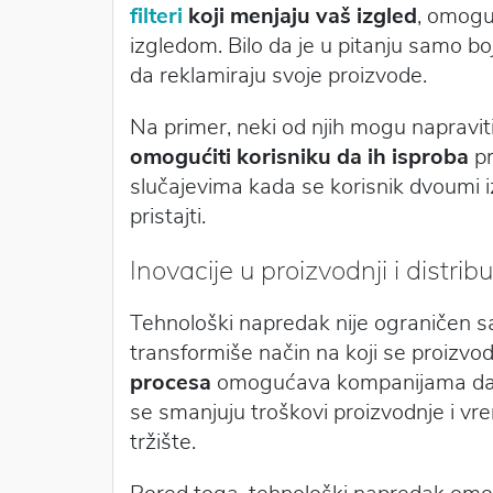
filteri
koji menjaju vaš izgled
, omogu
izgledom. Bilo da je u pitanju samo bo
da reklamiraju svoje proizvode.
Na primer, neki od njih mogu napraviti 
omogućiti korisniku da ih isproba
pr
slučajevima kada se korisnik dvoumi iz
pristajti.
Inovacije u proizvodnji i distribuc
Tehnološki napredak nije ograničen s
transformiše način na koji se proizvodi
procesa
omogućava kompanijama da efi
se smanjuju troškovi proizvodnje i vr
tržište.