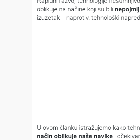
Rapidni razvoj tehnologije nesumnjivo
oblikuje na načine koji su bili
nepojmlji
izuzetak – naprotiv, tehnološki napred
U ovom članku istražujemo kako tehnol
način oblikuje naše navike
i očekiva