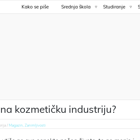
Kako se piše
Srednja škola
Studiranje
 na kozmetičku industriju?
rija /
Magazin,
Zanimljivosti