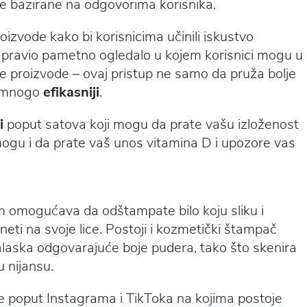
ete bazirane na odgovorima korisnika.
roizvode kako bi korisnicima učinili iskustvo
pravio pametno ogledalo u kojem korisnici mogu u
e proizvode – ovaj pristup ne samo da pruža bolje
ki mnogo
efikasniji
.
i
poput satova koji mogu da prate vašu izloženost
mogu i da prate vaš unos vitamina D i upozore vas
m omogućava da odštampate bilo koju sliku i
eti na svoje lice. Postoji i kozmetički štampač
nalaska odgovarajuće boje pudera, tako što skenira
 nijansu.
 poput Instagrama i TikToka na kojima postoje