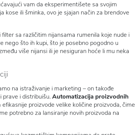
ćavajući vam da eksperimentišete sa svojim
ja kose ili šminka, ovo je sjajan način za brendove
filter sa različitim nijansama rumenila koje nude i
e nego što ih kupi, što je posebno pogodno u
među više nijansi ili je nesiguran hoće li mu neka
iji
amo na istraživanje i marketing – on takođe
 prave i distribuišu.
Automatizacija proizvodnih
kasnije proizvode velike količine proizvoda, čime
eme potrebno za lansiranje novih proizvoda na