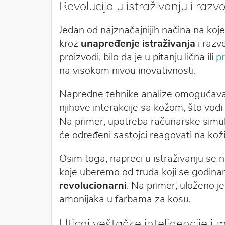
Revolucija u istraživanju i razvo
Jedan od najznačajnijih načina na koje
kroz
unapređenje istraživanja
i razv
proizvodi, bilo da je u pitanju lična ili
p
na visokom nivou inovativnosti.
Napredne tehnike analize omogućavaju
njihove interakcije sa kožom, što vod
Na primer, upotreba računarske simu
će određeni sastojci reagovati na kož
Osim toga, napreci u istraživanju se n
koje uberemo od truda koji se godina
revolucionarni
. Na primer, uloženo j
amonijaka u farbama za kosu.
Uticaj veštačke inteligencije i