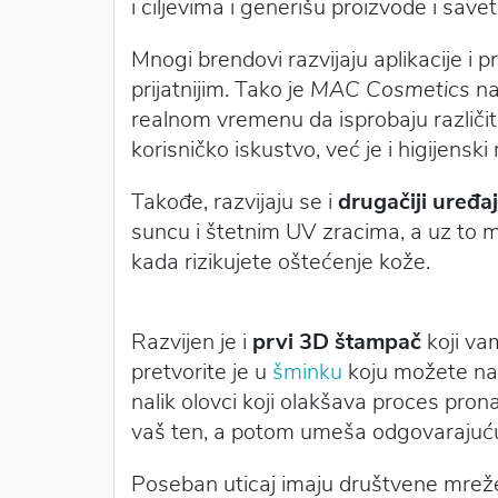
i ciljevima i generišu proizvode i sav
Mnogi brendovi razvijaju aplikacije i p
prijatnijim. Tako je
MAC Cosmetics
na
realnom vremenu da isprobaju različit
korisničko iskustvo, već je i higijens
Takođe, razvijaju se i
drugačiji uređaj
suncu i štetnim UV zracima, a uz to 
kada rizikujete oštećenje kože.
Razvijen je i
prvi 3D štampač
koji va
pretvorite je u
šminku
koju možete nan
nalik olovci koji olakšava proces pro
vaš ten, a potom umeša odgovarajuću
Poseban uticaj imaju društvene mreže