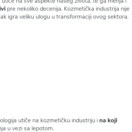
 utiče na sve aspekte našeg života, te ga menja i
vi
pre nekoliko decenija. Kozmetička industrija nije
ak igra veliku ulogu u transformaciji ovog sektora.
ogija utiče na kozmetičku industriju i
na koji
nja u vezi sa lepotom.