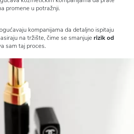
ogućava kozmetičkim kompanijama da prate
na promene u potražnji.
ogućavaju kompanijama da detaljno ispitaju
lasiraju na tržište, čime se smanjuje
rizik od
a sam taj proces.