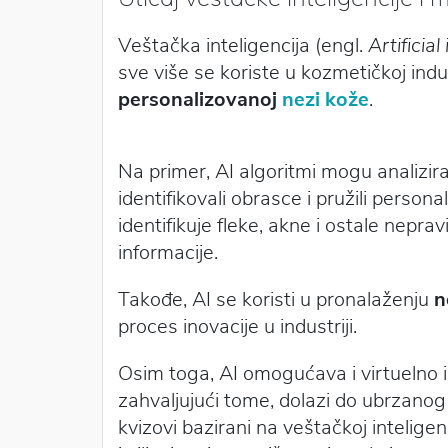
Veštačka inteligencija (engl.
Artificial
sve više se koriste u kozmetičkoj indust
personalizovanoj
nezi kože
.
Na primer, AI algoritmi mogu analizir
identifikovali obrasce i pružili perso
identifikuje fleke, akne i ostale neprav
informacije.
Takođe, AI se koristi u pronalaženju
n
proces inovacije u industriji.
Osim toga, AI omogućava i virtuelno 
zahvaljujući tome, dolazi do ubrzanog 
kvizovi bazirani na veštačkoj inteligenc