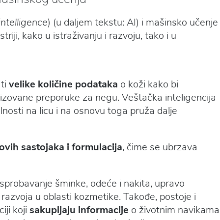
 intelligence
) (u daljem tekstu: AI) i mašinsko učenje
riji, kako u istraživanju i razvoju, tako i u
ati
velike količine podataka
o koži kako bi
nalizovane preporuke za negu. Veštačka inteligencija
ilnosti na licu i na osnovu toga pruža dalje
ovih sastojaka i formulacija
, čime se ubrzava
isprobavanje šminke, odeće i nakita, upravo
razvoja u oblasti kozmetike. Takođe, postoje i
iji koji
sakupljaju informacije
o životnim navikama