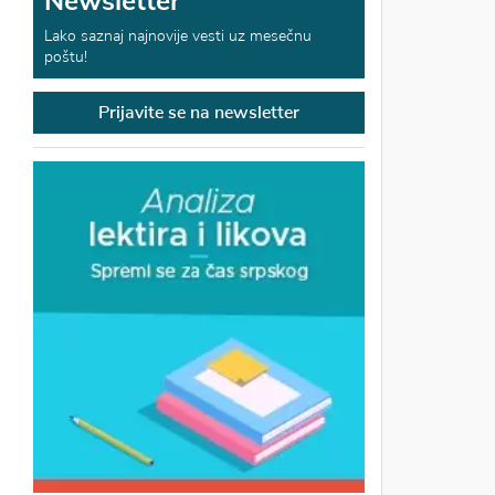
Newsletter
Lako saznaj najnovije vesti uz mesečnu
poštu!
Prijavite se na newsletter