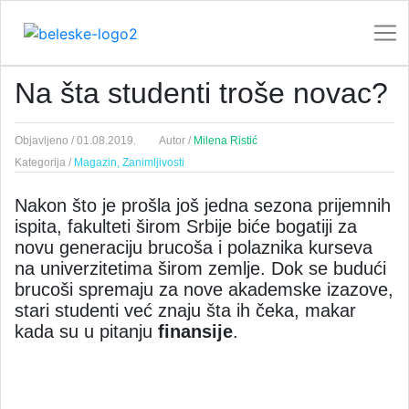
Na šta studenti troše novac?
Objavljeno /
01.08.2019.
Autor /
Milena Ristić
Kategorija /
Magazin,
Zanimljivosti
Nakon što je prošla još jedna sezona prijemnih
ispita, fakulteti širom Srbije biće bogatiji za
novu generaciju brucoša i polaznika kurseva
na univerzitetima širom zemlje. Dok se budući
brucoši spremaju za nove akademske izazove,
stari studenti već znaju šta ih čeka, makar
kada su u pitanju
finansije
.