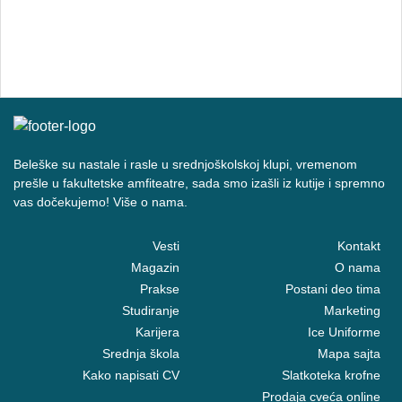
Beleške su nastale i rasle u srednjoškolskoj klupi, vremenom
prešle u fakultetske amfiteatre, sada smo izašli iz kutije i spremno
vas dočekujemo! Više o nama.
Vesti
Kontakt
Magazin
O nama
Prakse
Postani deo tima
Studiranje
Marketing
Karijera
Ice Uniforme
Srednja škola
Mapa sajta
Kako napisati CV
Slatkoteka krofne
Prodaja cveća online