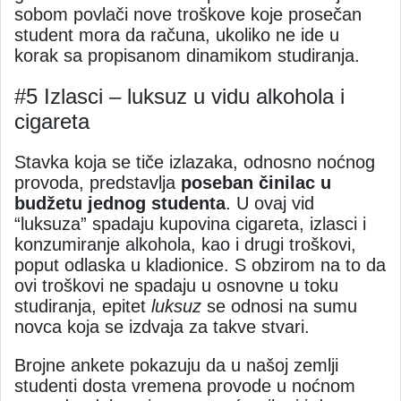
sobom povlači nove troškove koje prosečan
student mora da računa, ukoliko ne ide u
korak sa propisanom dinamikom studiranja.
#5 Izlasci – luksuz u vidu alkohola i
cigareta
Stavka koja se tiče izlazaka, odnosno noćnog
provoda, predstavlja
poseban činilac u
budžetu jednog studenta
. U ovaj vid
“luksuza” spadaju kupovina cigareta, izlasci i
konzumiranje alkohola, kao i drugi troškovi,
poput odlaska u kladionice. S obzirom na to da
ovi troškovi ne spadaju u osnovne u toku
studiranja, epitet
luksuz
se odnosi na sumu
novca koja se izdvaja za takve stvari.
Brojne ankete pokazuju da u našoj zemlji
studenti dosta vremena provode u noćnom