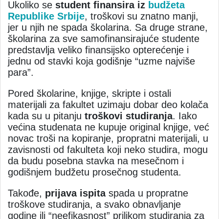
Ukoliko se
student finansira iz
budžeta
Republike Srbije
, troškovi su znatno manji,
jer u njih ne spada školarina. Sa druge strane,
školarina za sve samofinansirajuće studente
predstavlja veliko finansijsko opterećenje i
jednu od stavki koja godišnje “uzme najviše
para”.
Pored školarine, knjige, skripte i ostali
materijali za fakultet uzimaju dobar deo kolača
kada su u pitanju
troškovi studiranja
. Iako
većina studenata ne kupuje original knjige, već
novac troši na kopiranje, propratni materijali, u
zavisnosti od fakulteta koji neko studira, mogu
da budu posebna stavka na mesečnom i
godišnjem budžetu prosečnog studenta.
Takođe,
prijava ispita
spada u propratne
troškove studiranja, a svako obnavljanje
godine ili “neefikasnost” prilikom studiranja za