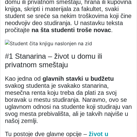
domu ili privatnom smeštaju, hrana ili kupovina
knjiga, skripti i materijala za fakultet, svaki
student se sreće sa nekim troškovima koji čine
neodvojiv deo studiranja. U nastavku teksta
pročitajte
na šta studenti troše novac
.
#1 Stanarina – život u domu ili
privatnom smeštaju
Kao jedna od
glavnih stavki u budžetu
svakog studenta je svakako stanarina,
mesečna renta koju treba da plati za svoj
boravak u mestu studiranja. Naravno, ovo se
uglavnom odnosi na studente koji studiraju van
svog mesta prebivališta, ali je takvih najviše u
našoj zemlji.
Tu postoje dve glavne opcije –
život u