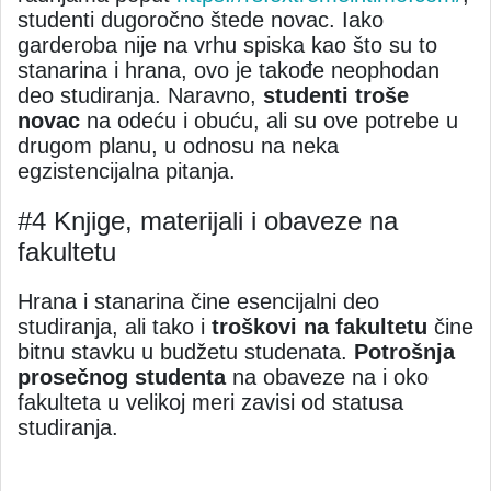
studenti dugoročno štede novac. Iako
garderoba nije na vrhu spiska kao što su to
stanarina i hrana, ovo je takođe neophodan
deo studiranja. Naravno,
studenti troše
novac
na odeću i obuću, ali su ove potrebe u
drugom planu, u odnosu na neka
egzistencijalna pitanja.
#4 Knjige, materijali i obaveze na
fakultetu
Hrana i stanarina čine esencijalni deo
studiranja, ali tako i
troškovi na fakultetu
čine
bitnu stavku u budžetu studenata.
Potrošnja
prosečnog studenta
na obaveze na i oko
fakulteta u velikoj meri zavisi od statusa
studiranja.