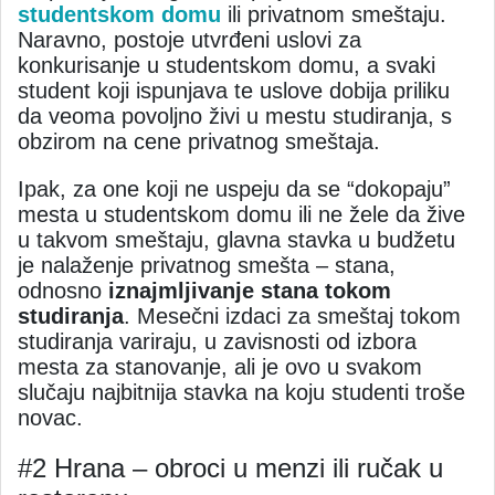
studentskom domu
ili privatnom smeštaju.
Naravno, postoje utvrđeni uslovi za
konkurisanje u studentskom domu, a svaki
student koji ispunjava te uslove dobija priliku
da veoma povoljno živi u mestu studiranja, s
obzirom na cene privatnog smeštaja.
Ipak, za one koji ne uspeju da se “dokopaju”
mesta u studentskom domu ili ne žele da žive
u takvom smeštaju, glavna stavka u budžetu
je nalaženje privatnog smešta – stana,
odnosno
iznajmljivanje stana tokom
studiranja
. Mesečni izdaci za smeštaj tokom
studiranja variraju, u zavisnosti od izbora
mesta za stanovanje, ali je ovo u svakom
slučaju najbitnija stavka na koju studenti troše
novac.
#2 Hrana – obroci u menzi ili ručak u