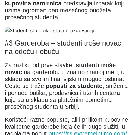
kupovina namirnica
predstavlja izdatak koji
uzima ogroman deo mesečnog budžeta
prosečnog studenta.
#3 Garderoba – studenti troše novac
na odeću i obuću
Za razliku od prve stavke,
studenti troše
novac
na garderobu u znatno manjoj meri, u
skladu sa svojim finansijskim mogućnostima.
Često se traže
popusti za studente
, sniženja
i ponude butika, prodavnica i tržnih centara
koje su u skladu sa platežnim dometima
prosečnog studenta u Srbiji.
Koristeći razne popuste, ali i prilikom kupovine
kvalitetne garderobe koja će ih dugo služiti, u
radnjama poput
https://rs.extremeintimo.com/
,