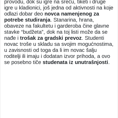
provodu, dok su igre na sreću, tiketi i druge
igre u kladionici, još jedna od aktivnosti na koje
odlazi dobar deo
novca namenjenog za
potrebe studiranja
. Stanarina, hrana,
obaveze na fakultetu i garderoba čine glavne
stavke “budžeta”, dok na toj listi može da se
nađe i
trošak za gradski prevoz
. Studenti
novac
troše u skladu sa svojim mogućnostima,
u zavisnosti od toga da li im novac šalju
roditelji ili imaju i dodatan izvor prihoda, a ovo
se posebno tiče
studenata iz unutrašnjosti
.