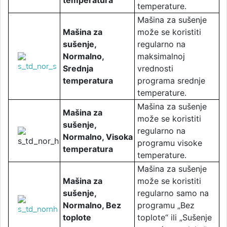
temperatura
temperature.
Mašina za sušenje
Mašina za
može se koristiti
sušenje,
regularno na
Normalno,
maksimalnoj
Srednja
vrednosti
temperatura
programa srednje
temperature.
Mašina za sušenje
Mašina za
može se koristiti
sušenje,
regularno na
Normalno, Visoka
programu visoke
temperatura
temperature.
Mašina za sušenje
Mašina za
može se koristiti
sušenje,
regularno samo na
Normalno, Bez
programu „Bez
toplote
toplote“ ili „Sušenje