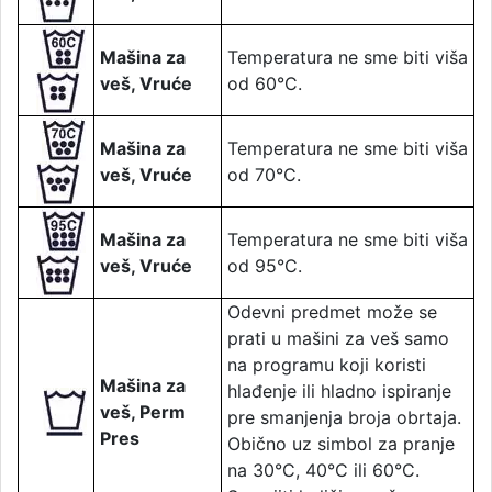
Mašina za
Temperatura ne sme biti viša
veš, Vruće
od 60°C.
Mašina za
Temperatura ne sme biti viša
veš, Vruće
od 70°C.
Mašina za
Temperatura ne sme biti viša
veš, Vruće
od 95°C.
Odevni predmet može se
prati u mašini za veš samo
na programu koji koristi
Mašina za
hlađenje ili hladno ispiranje
veš, Perm
pre smanjenja broja obrtaja.
Pres
Obično uz simbol za pranje
na 30°C, 40°C ili 60°C.