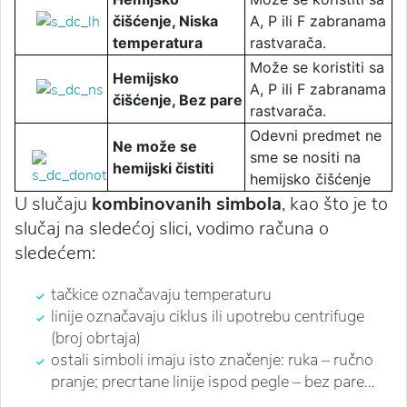
čišćenje, Niska
A, P ili F zabranama
temperatura
rastvarača.
Može se koristiti sa
Hemijsko
A, P ili F zabranama
čišćenje, Bez pare
rastvarača.
Odevni predmet ne
Ne može se
sme se nositi na
hemijski čistiti
hemijsko čišćenje
U slučaju
kombinovanih simbola
, kao što je to
slučaj na sledećoj slici, vodimo računa o
sledećem:
tačkice označavaju temperaturu
linije označavaju ciklus ili upotrebu centrifuge
(broj obrtaja)
ostali simboli imaju isto značenje: ruka – ručno
pranje; precrtane linije ispod pegle – bez pare…