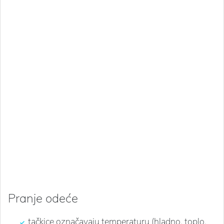
Pranje odeće
tačkice označavaju temperaturu (hladno, toplo,