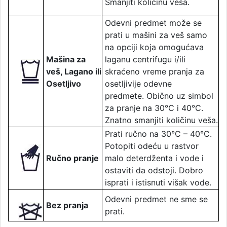
Smanjiti količinu veša.
Odevni predmet može se
prati u mašini za veš samo
na opciji koja omogućava
Mašina za
laganu centrifugu i/ili
veš, Lagano ili
skraćeno vreme pranja za
Osetljivo
osetljivije odevne
predmete. Obično uz simbol
za pranje na 30°C i 40°C.
Znatno smanjiti količinu veša.
Prati ručno na 30°C – 40°C.
Potopiti odeću u rastvor
Ručno pranje
malo deterdženta i vode i
ostaviti da odstoji. Dobro
isprati i istisnuti višak vode.
Odevni predmet ne sme se
Bez pranja
prati.