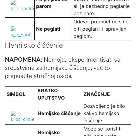
parom
ali je bezbedno peglanje
bez pare.
Odevni predmet ne sme
Ne peglati
biti peglan ili ispravljan
peglom.
Hemijsko čišćenje
NAPOMENA:
Nemojte eksperimentisati sa
sredstvima za hemijsko čišćenje, već to
prepustite stručnoj osobi.
KRATKO
SIMBOL
ZNAČENJE
UPUTSTVO
Dozvoljeno je bilo
Hemijsko čišćenje
kakvo hemijsko
čišćenje.
Može se koristiti
Hemijsko