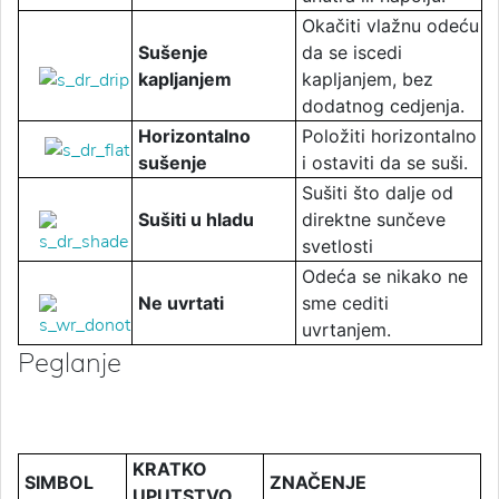
Okačiti vlažnu odeću
Sušenje
da se iscedi
kapljanjem
kapljanjem, bez
dodatnog cedjenja.
Horizontalno
Položiti horizontalno
sušenje
i ostaviti da se suši.
Sušiti što dalje od
Sušiti u hladu
direktne sunčeve
svetlosti
Odeća se nikako ne
Ne uvrtati
sme cediti
uvrtanjem.
Peglanje
KRATKO
SIMBOL
ZNAČENJE
UPUTSTVO