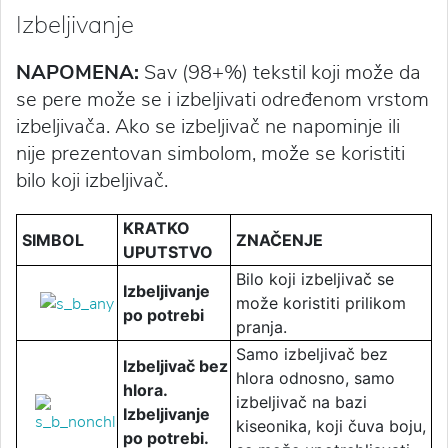
Izbeljivanje
NAPOMENA:
Sav (98+%) tekstil koji može da
se pere može se i izbeljivati određenom vrstom
izbeljivača. Ako se izbeljivač ne napominje ili
nije prezentovan simbolom, može se koristiti
bilo koji izbeljivač.
KRATKO
SIMBOL
ZNAČENJE
UPUTSTVO
Bilo koji izbeljivač se
Izbeljivanje
može koristiti prilikom
po potrebi
pranja.
Samo izbeljivač bez
Izbeljivač bez
hlora odnosno, samo
hlora.
izbeljivač na bazi
Izbeljivanje
kiseonika, koji čuva boju,
po potrebi.