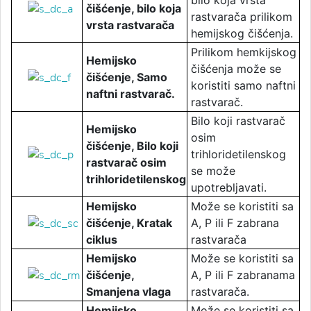
bilo koja vrsta
čišćenje, bilo koja
rastvarača prilikom
vrsta rastvarača
hemijskog čišćenja.
Prilikom hemkijskog
Hemijsko
čišćenja može se
čišćenje, Samo
koristiti samo naftni
naftni rastvarač.
rastvarač.
Bilo koji rastvarač
Hemijsko
osim
čišćenje, Bilo koji
trihloridetilenskog
rastvarač osim
se može
trihloridetilenskog
upotrebljavati.
Hemijsko
Može se koristiti sa
čišćenje, Kratak
A, P ili F zabrana
ciklus
rastvarača
Hemijsko
Može se koristiti sa
čišćenje,
A, P ili F zabranama
Smanjena vlaga
rastvarača.
Hemijsko
Može se koristiti sa