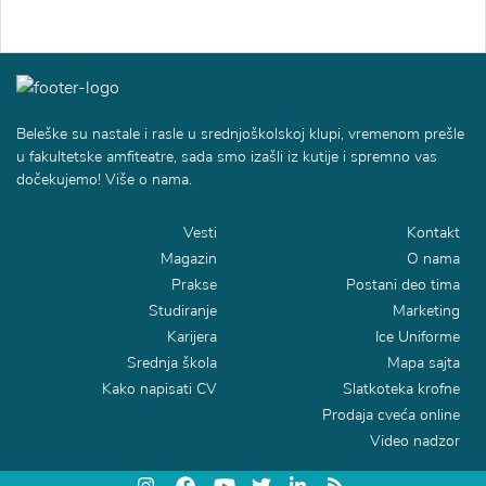
Beleške su nastale i rasle u srednjoškolskoj klupi, vremenom prešle
u fakultetske amfiteatre, sada smo izašli iz kutije i spremno vas
dočekujemo! Više o nama.
Vesti
Kontakt
Magazin
O nama
Prakse
Postani deo tima
Studiranje
Marketing
Karijera
Ice Uniforme
Srednja škola
Mapa sajta
Kako napisati CV
Slatkoteka krofne
Prodaja cveća online
Video nadzor