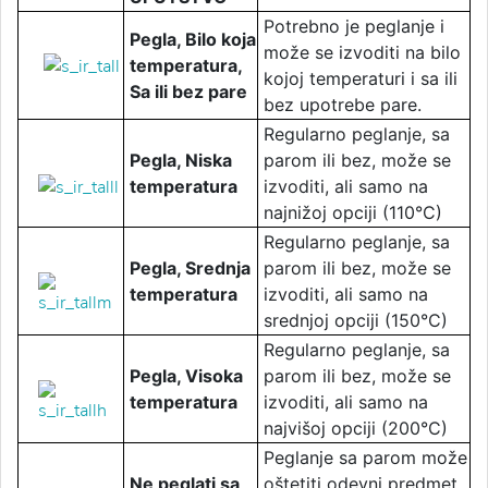
Potrebno je peglanje i
Pegla, Bilo koja
može se izvoditi na bilo
temperatura,
kojoj temperaturi i sa ili
Sa ili bez pare
bez upotrebe pare.
Regularno peglanje, sa
Pegla, Niska
parom ili bez, može se
temperatura
izvoditi, ali samo na
najnižoj opciji (110°C)
Regularno peglanje, sa
Pegla, Srednja
parom ili bez, može se
temperatura
izvoditi, ali samo na
srednjoj opciji (150°C)
Regularno peglanje, sa
Pegla, Visoka
parom ili bez, može se
temperatura
izvoditi, ali samo na
najvišoj opciji (200°C)
Peglanje sa parom može
Ne peglati sa
oštetiti odevni predmet,