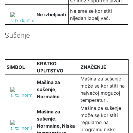
se može upotrebljavati.
Ne sme se koristiti
Ne izbeljivati
nijedan izbeljivač.
Sušenje
KRATKO
SIMBOL
ZNAČENJE
UPUTSTVO
Mašina za sušenje
Mašina za
može se koristiti na
sušenje,
najvećoj mogućoj
Normalno
temperaturi.
Mašina za sušenje
Mašina za
može se koristiti
sušenje,
regularno na
Normalno, Niska
programu niske