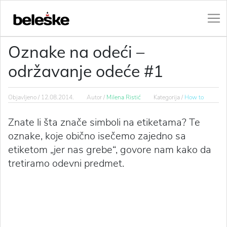
Oznake na odeći –
održavanje odeće #1
Objavljeno /
12.08.2014.
Autor /
Milena Ristić
Kategorija /
How to
Znate li šta znače simboli na etiketama? Te
oznake, koje obično isečemo zajedno sa
etiketom „jer nas grebe“, govore nam kako da
tretiramo odevni predmet.