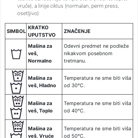
vruće), a linije ciklus (normalan, perm press,
osetljivo)
KRATKO
SIMBOL
ZNAČENJE
UPUTSTVO
Mašina za
Odevni predmet ne podleže
veš,
nikakvom posebnom
Normalno
tretmanu.
Mašina za
Temperatura ne sme biti viša
veš, Hladno
od 30°C.
Mašina za
Temperatura ne sme biti viša
veš, Toplo
od 40°C.
Mašina za
Temperatura ne sme biti viša
veš, Vruće
od 50°C.