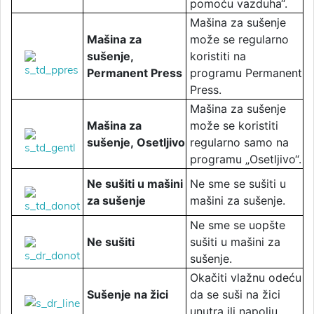
pomoću vazduha“.
Mašina za sušenje
Mašina za
može se regularno
sušenje,
koristiti na
Permanent Press
programu Permanent
Press.
Mašina za sušenje
Mašina za
može se koristiti
sušenje,
Osetljivo
regularno samo na
programu „Osetljivo“.
Ne sušiti u mašini
Ne sme se sušiti u
za sušenje
mašini za sušenje.
Ne sme se uopšte
Ne sušiti
sušiti u mašini za
sušenje.
Okačiti vlažnu odeću
Sušenje na žici
da se suši na žici
unutra ili napolju.