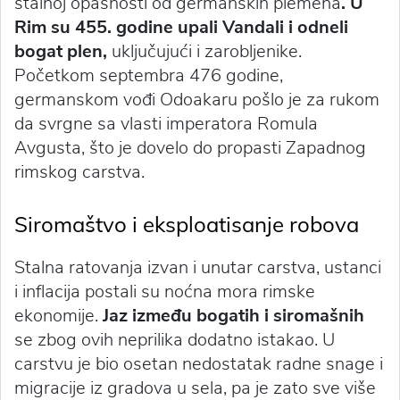
stalnoj opasnosti od germanskih plemena
. U
Rim su 455. godine upali Vandali i odneli
bogat plen,
uključujući i zarobljenike.
Početkom septembra 476 godine,
germanskom vođi Odoakaru pošlo je za rukom
da svrgne sa vlasti imperatora Romula
Avgusta, što je dovelo do propasti Zapadnog
rimskog carstva.
Siromaštvo i eksploatisanje robova
Stalna ratovanja izvan i unutar carstva, ustanci
i inflacija postali su noćna mora rimske
ekonomije.
Jaz između bogatih i siromašnih
se zbog ovih neprilika dodatno istakao. U
carstvu je bio osetan nedostatak radne snage i
migracije iz gradova u sela, pa je zato sve više