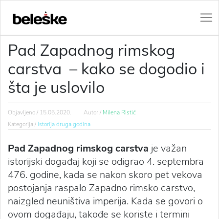
Pad Zapadnog rimskog
carstva – kako se dogodio i
šta je uslovilo
Objavljeno /
15.05.2020.
Autor /
Milena Ristić
Kategorija /
Istorija druga godina
Pad Zapadnog rimskog carstva
je važan
istorijski događaj koji se odigrao 4. septembra
476. godine, kada se nakon skoro pet vekova
postojanja raspalo Zapadno rimsko carstvo,
naizgled neuništiva imperija. Kada se govori o
ovom događaju, takođe se koriste i termini