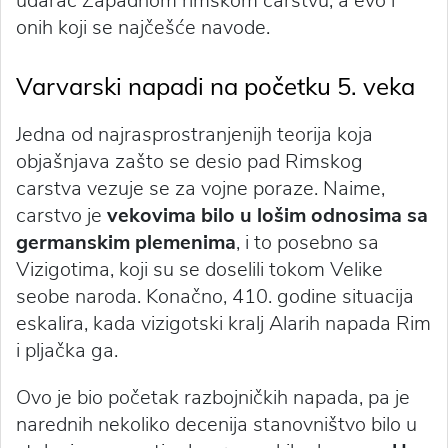
udarac Zapadnom rimskom carstvu, a evo i
onih koji se najčešće navode.
Varvarski napadi na početku 5. veka
Jedna od najrasprostranjenijh teorija koja
objašnjava zašto se desio pad Rimskog
carstva vezuje se za vojne poraze. Naime,
carstvo je
vekovima bilo u lošim odnosima sa
germanskim plemenima
, i to posebno sa
Vizigotima, koji su se doselili tokom Velike
seobe naroda. Konačno, 410. godine situacija
eskalira, kada vizigotski kralj Alarih napada Rim
i pljačka ga.
Ovo je bio početak razbojničkih napada, pa je
narednih nekoliko decenija stanovništvo bilo u