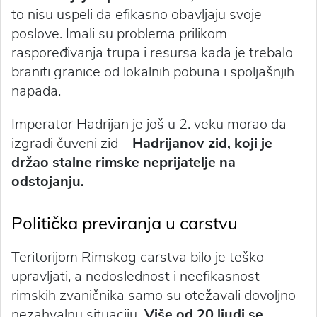
to nisu uspeli da efikasno obavljaju svoje
poslove. Imali su problema prilikom
raspoređivanja trupa i resursa kada je trebalo
braniti granice od lokalnih pobuna i spoljašnjih
napada.
Imperator Hadrijan je još u 2. veku morao da
izgradi čuveni zid –
Hadrijanov zid, koji je
držao stalne rimske neprijatelje na
odstojanju.
Politička previranja u carstvu
Teritorijom Rimskog carstva bilo je teško
upravljati, a nedoslednost i neefikasnost
rimskih zvaničnika samo su otežavali dovoljno
nezahvalnu situaciju
. Više od 20 ljudi se