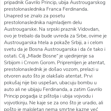
pripadnik Gavrilo Princip, ubija Austrougarskog
prestolonaslednika Franca Ferdinanda.
Unapred se znalo za posetu
prestolonaslednika najmladjem delu
Austrougarske. Na srpski praznik Vidovdan,
ovo je trebalo da bude uvreda za Srbe, ovime je
Austrougarska htela a pokaže Srbiji, a i celom
svetu da je Bosna Austrougarska i da će tako i
ostati. Cilj „Mlade Bosne“ je ujedinjenje sa
Srbijom i Crnom Gorom. Pripremljen je atentat,
prestolonaslednik je došao vozom, prelazi u
otvoren auto što je olakšalo atentat. Prvi
pokušaj nije bio uspešan, ubacuju bombu u
auto ali ne ubijaju Ferdinanda, a zatim Gavrilo
Princip pogadja iz pištolja i ubija vojvodu i
vojvotkinju. Ne kaje se za ono što je uradio, ali
pošto je maloletan nema smrtne kazne već