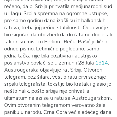
rečeno, da bi Srbija prihvatila medjunarodni sud
u Hagu. Srbija spremna na ogromne ustupke,
pre samo godinu dana izašli su iz balkanskih
ratova, treba joj period stabilnosti. Odgovor je
bio siguran da obezbedi da do rata ne dodje, ali
tako nisu mislili u Berlinu i Beču. Pašić je lično
odneo pismo. Letimično pogledano, samo
jedna tačka nije bila pozitivna i austrijsko
poslanstvo povlači se u zemun i 28 Jula
1914
.
Austrougarska objavljuje rat Srbiji. Otvoren
telegram, bez šifara, vest o ratu prvi saznaje
srpski telegrafista, tekst je bio kratak i glasio je
nešto nalik, pošto srbija nije prihvatila
ultimatum nalazi se u ratu sa Austrougarskom.
Ovim otvorenim telegramom verovatno žele
paniku u narodu. Crna Gora već sledećeg dana