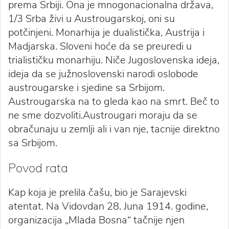
prema Srbiji. Ona je mnogonacionalna država,
1/3 Srba živi u Austrougarskoj, oni su
potčinjeni. Monarhija je dualistička, Austrija i
Madjarska. Sloveni hoće da se preuredi u
trialističku monarhiju. Niče Jugoslovenska ideja,
ideja da se južnoslovenski narodi oslobode
austrougarske i sjedine sa Srbijom.
Austrougarska na to gleda kao na smrt. Beč to
ne sme dozvoliti.Austrougari moraju da se
obračunaju u zemlji ali i van nje, tacnije direktno
sa Srbijom.
Povod rata
Kap koja je prelila čašu, bio je Sarajevski
atentat. Na Vidovdan 28. Juna 1914. godine,
organizacija „Mlada Bosna“ tačnije njen