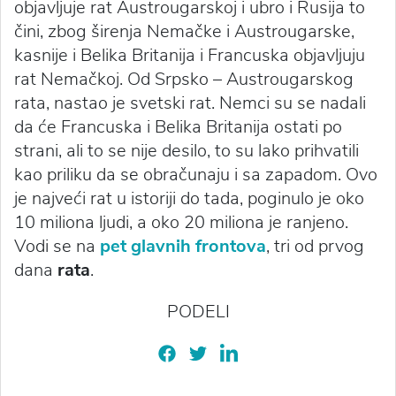
objavljuje rat Austrougarskoj i ubro i Rusija to
čini, zbog širenja Nemačke i Austrougarske,
kasnije i Belika Britanija i Francuska objavljuju
rat Nemačkoj. Od Srpsko – Austrougarskog
rata, nastao je svetski rat. Nemci su se nadali
da će Francuska i Belika Britanija ostati po
strani, ali to se nije desilo, to su lako prihvatili
kao priliku da se obračunaju i sa zapadom. Ovo
je najveći rat u istoriji do tada, poginulo je oko
10 miliona ljudi, a oko 20 miliona je ranjeno.
Vodi se na
pet glavnih frontova
, tri od prvog
dana
rata
.
PODELI