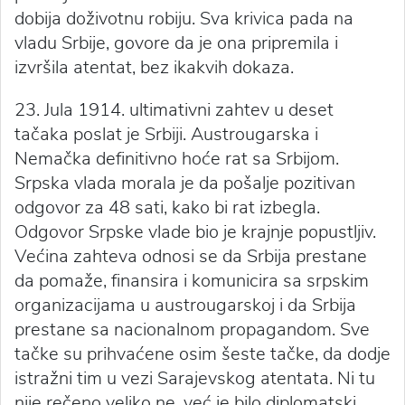
dobija doživotnu robiju. Sva krivica pada na
vladu Srbije, govore da je ona pripremila i
izvršila atentat, bez ikakvih dokaza.
23. Jula 1914. ultimativni zahtev u deset
tačaka poslat je Srbiji. Austrougarska i
Nemačka definitivno hoće rat sa Srbijom.
Srpska vlada morala je da pošalje pozitivan
odgovor za 48 sati, kako bi rat izbegla.
Odgovor Srpske vlade bio je krajnje popustljiv.
Većina zahteva odnosi se da Srbija prestane
da pomaže, finansira i komunicira sa srpskim
organizacijama u austrougarskoj i da Srbija
prestane sa nacionalnom propagandom. Sve
tačke su prihvaćene osim šeste tačke, da dodje
istražni tim u vezi Sarajevskog atentata. Ni tu
nije rečeno veliko ne, već je bilo diplomatski