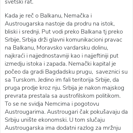
svetski rat.
Kada je reč o Balkanu, Nemačka i
Austrougarska nastoje da prodru na istok,
bliski i srednji. Put vodi preko Balkana tj preko
Srbije, Srbija drži glavni komunikacioni pravac
na Balkanu, Moravsko vardarsku dolinu,
najkraći i najjednostavniji kao i najjeftiniji put
izmedju istoka i zapada. Nemački kapital je
počeo da gradi Bagdadsku prugu, saveznici su
sa Turskom. Jedino im fali teritorija Srbije, da
pruga prodje kroz nju. Srbija je nakon majskog
prevrata prestala sa austrofilskom politikom.
To se ne svidja Nemcima i pogotovu
Austrougarima. Austrougari čak pokušavaju da
Srbiju unište ekonomski. U tom slučaju
Austrougarska ima dodatni razlog za mržnju