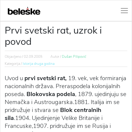
Prvi svetski rat, uzrok i
povod
Objavljeno /
02.09.2009.
Autor /
Dušan Pilipović
Kategorija /
Istorija druga godina
Uvod u
prvi svetski rat,
19. vek, vek formiranja
nacionalnih država. Preraspodela kolonijalnih
poseda.
Blokovska podela
, 1879. ujedinjuju se
Nemačka i Austrougarska.1881. Italija im se
pridružuje i stvara se
Blok centralnih
sila
.1904. Ujedinjenje Velike Britanije i
Francuske,1907. pridružuje im se Rusija i