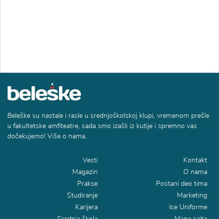
Beleške su nastale i rasle u srednjoškolskoj klupi, vremenom prešle
u fakultetske amfiteatre, sada smo izašli iz kutije i spremno vas
dočekujemo! Više o nama.
Vesti
Kontakt
Magazin
O nama
Prakse
Postani deo tima
Studiranje
Marketing
Karijera
Ice Uniforme
Srednja škola
Mapa sajta