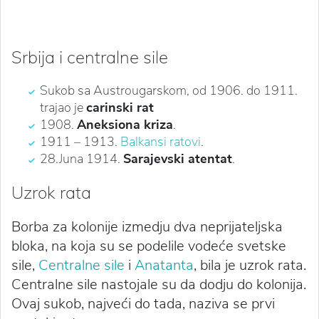
Srbija i centralne sile
Sukob sa Austrougarskom, od 1906. do 1911.
trajao je
carinski rat
1908.
Aneksiona kriza
.
1911 – 1913.
Balkansi ratovi
.
28.Juna 1914.
Sarajevski atentat
.
Uzrok rata
Borba za kolonije izmedju dva neprijateljska
bloka, na koja su se podelile vodeće svetske
sile,
Centralne sile
i
Anatanta
, bila je uzrok rata.
Centralne sile nastojale su da dodju do kolonija.
Ovaj sukob, najveći do tada, naziva se prvi