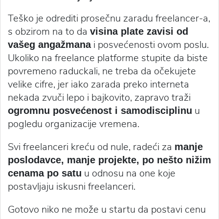
Teško je odrediti prosečnu zaradu freelancer-a,
s obzirom na to da
visina plate zavisi od
i posvećenosti ovom poslu.
vašeg angažmana
Ukoliko na freelance platforme stupite da biste
povremeno raduckali, ne treba da očekujete
velike cifre, jer iako zarada preko interneta
nekada zvuči lepo i bajkovito, zapravo traži
u
ogromnu posvećenost i samodisciplinu
pogledu organizacije vremena.
Svi freelanceri kreću od nule, radeći za
manje
poslodavce, manje projekte, po nešto nižim
u odnosu na one koje
cenama po satu
postavljaju iskusni freelanceri.
Gotovo niko ne može u startu da postavi cenu