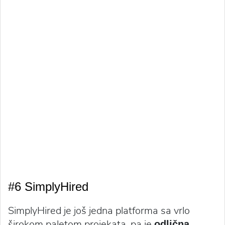
#6 SimplyHired
SimplyHired je još jedna platforma sa vrlo
širokom paletom projekata, pa je
odlična