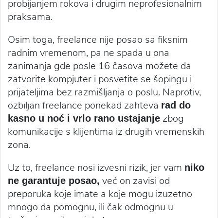
probijanjem rokova i drugim neprofesionalnim
praksama.
Osim toga, freelance nije posao sa fiksnim
radnim vremenom, pa ne spada u ona
zanimanja gde posle 16 časova možete da
zatvorite kompjuter i posvetite se šopingu i
prijateljima bez razmišljanja o poslu. Naprotiv,
ozbiljan freelance ponekad zahteva
rad do
zbog
kasno u noć i vrlo rano ustajanje
komunikacije s klijentima iz drugih vremenskih
zona.
Uz to, freelance nosi izvesni rizik, jer vam
niko
već on zavisi od
ne garantuje posao,
preporuka koje imate a koje mogu izuzetno
mnogo da pomognu, ili čak odmognu u