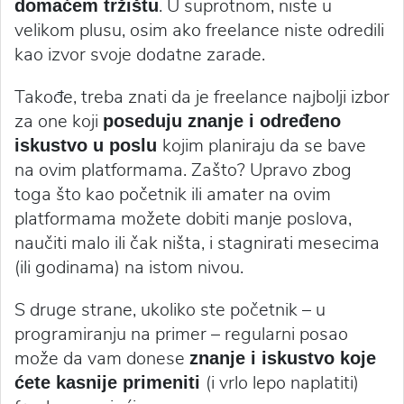
. U suprotnom, niste u
domaćem tržištu
velikom plusu, osim ako freelance niste odredili
kao izvor svoje dodatne zarade.
Takođe, treba znati da je freelance najbolji izbor
za one koji
poseduju znanje i određeno
kojim planiraju da se bave
iskustvo u poslu
na ovim platformama. Zašto? Upravo zbog
toga što kao početnik ili amater na ovim
platformama možete dobiti manje poslova,
naučiti malo ili čak ništa, i stagnirati mesecima
(ili godinama) na istom nivou.
S druge strane, ukoliko ste početnik – u
programiranju na primer – regularni posao
može da vam donese
znanje i iskustvo koje
(i vrlo lepo naplatiti)
ćete kasnije primeniti