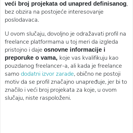
,
veći broj projekata od unapred definisanog
bez obzira na postojeće interesovanje
poslodavaca.
U ovom slučaju, dovoljno je odražavati profil na
freelance platformama u toj meri da izgleda
pristojno i daje
osnovne informacije i
koje vas kvalifikuju kao
preporuke o vama,
pouzdanog freelancer-a, ali kada je freelance
samo
dodatni izvor zarade
, obično ne postoji
motiv da se profil značajno unapređuje, jer bi to
značilo i veći broj projekata za koje, u ovom
slučaju, niste raspoloženi.