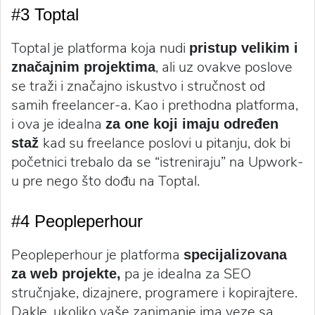
#3 Toptal
Toptal je platforma koja nudi
pristup velikim i
, ali uz ovakve poslove
značajnim projektima
se traži i značajno iskustvo i stručnost od
samih freelancer-a. Kao i prethodna platforma,
i ova je idealna
za one koji imaju određen
kad su freelance poslovi u pitanju, dok bi
staž
početnici trebalo da se “istreniraju” na Upwork-
u pre nego što dođu na Toptal.
#4 Peopleperhour
Peopleperhour je platforma
specijalizovana
pa je idealna za SEO
za web projekte,
stručnjake, dizajnere, programere i kopirajtere.
Dakle, ukoliko vaše zanimanje ima veze sa