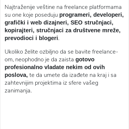
Najtraženije veštine na freelance platformama
su one koje poseduju
programeri, developeri,
grafički i web dizajneri, SEO stručnjaci,
kopirajteri, stručnjaci za društvene mreže,
.
prevodioci i blogeri
Ukoliko želite ozbiljno da se bavite freelance-
om, neophodno je da zaista
gotovo
profesionalno vladate nekim od ovih
te da umete da izađete na kraj i sa
poslova,
zahtevnijim projektima iz sfere vašeg
zanimanja.