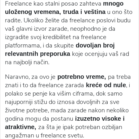
Freelance kao stalni posao zahteva
mnogo
u ono što
uloženog vremena, truda i veština
radite. Ukoliko želite da freelance poslovi budu
vaš glavni izvor zarade, neophodno je da
izgradite svoj kredibilitet na freelance
platformama, i da skupite
dovoljan broj
koje ocenjuju vaš rad
relevantnih preporuka
na najbolji način.
Naravno, za ovo je
pa treba
potrebno vreme,
znati i to da freelance zarada
, i
kreće od nule
polako se penje ka višim ciframa, dok samo
najuporniji stižu do iznosa dovoljnih za sve
životne potrebe, mada zarade nakon nekoliko
godina mogu da postanu
izuzetno visoke i
za šta je ipak potreban ozbiljan
atraktivne,
angažman u freelance svetu.