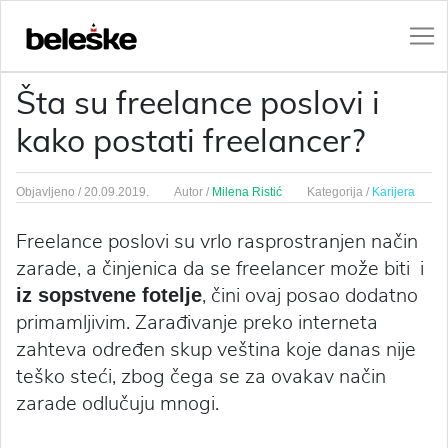
Šta su freelance poslovi i
kako postati freelancer?
Objavljeno /
20.09.2019.
Autor /
Milena Ristić
Kategorija /
Karijera
Freelance poslovi su vrlo rasprostranjen način
zarade, a činjenica da se freelancer može biti i
, čini ovaj posao dodatno
iz sopstvene fotelje
primamljivim. Zarađivanje preko interneta
zahteva određen skup veština koje danas nije
teško steći, zbog čega se za ovakav način
zarade odlučuju mnogi.