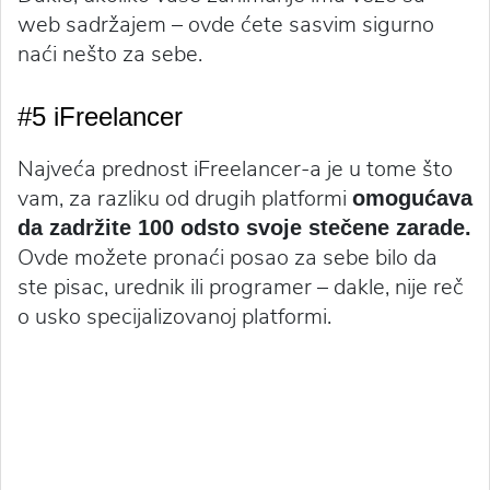
web sadržajem – ovde ćete sasvim sigurno
naći nešto za sebe.
#5 iFreelancer
Najveća prednost iFreelancer-a je u tome što
vam, za razliku od drugih platformi
omogućava
da zadržite 100 odsto svoje stečene zarade.
Ovde možete pronaći posao za sebe bilo da
ste pisac, urednik ili programer – dakle, nije reč
o usko specijalizovanoj platformi.