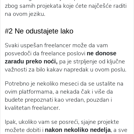
zbog samih projekata koje ćete najčešće raditi
na ovom jeziku.
#2 Ne odustajete lako
Svaki uspešan freelancer može da vam
posvedoči da freelance poslovi
ne donose
pa je strpljenje od ključne
zaradu preko noći,
važnosti za bilo kakav napredak u ovom poslu.
Potrebno je nekoliko meseci da se ustalite na
ovim platformama, a nekada čak i više da
budete prepoznati kao vredan, pouzdan i
kvalitetan freelancer.
Ipak, ukoliko vam se posreći, sjajne projekte
možete dobiti i
, a sve
nakon nekoliko nedelja