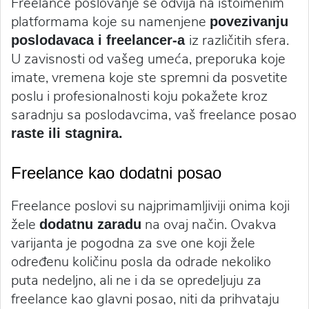
Freelance poslovanje se odvija na istoimenim
platformama koje su namenjene
povezivanju
iz različitih sfera.
poslodavaca i freelancer-a
U zavisnosti od vašeg umeća, preporuka koje
imate, vremena koje ste spremni da posvetite
poslu i profesionalnosti koju pokažete kroz
saradnju sa poslodavcima, vaš freelance posao
raste ili stagnira.
Freelance kao dodatni posao
Freelance poslovi su najprimamljiviji onima koji
žele
na ovaj način. Ovakva
dodatnu zaradu
varijanta je pogodna za sve one koji žele
određenu količinu posla da odrade nekoliko
puta nedeljno, ali ne i da se opredeljuju za
freelance kao glavni posao, niti da prihvataju