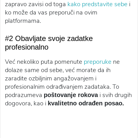
zapravo zavisi od toga
kako predstavite sebe
i
ko može da vas preporuči na ovim
platformama.
#2 Obavljate svoje zadatke
profesionalno
Već nekoliko puta pomenute
preporuke
ne
dolaze same od sebe, već morate da ih
zaradite ozbiljnim angažovanjem i
profesionalnim odrađivanjem zadataka. To
podrazumeva
i svih drugih
poštovanje rokova
dogovora, kao i
kvalitetno odrađen posao.