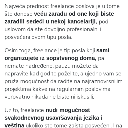
Najveća prednost freelance poslova je u tome
što donose
veću zaradu od one koji biste
pod
zaradili sedeći u nekoj kancelariji,
uslovom da ste dovoljno profesionalni i
posvećeni ovom tipu posla.
Osim toga, freelance je tip posla koji
sami
pa
organizujete iz sopstvenog doma,
nemate nadređene, pauzu možete da
napravite kad god to poželite, a ujedno vam se
pruža mogućnost da radite na najraznovrsnijim
projektima kakve na regularnim poslovima
verovatno nikada ne biste ni iskusili.
Uz to, freelance
nudi mogućnost
svakodnevnog usavršavanja jezika i
ukoliko ste tome zaista posvećeni. I na
veština