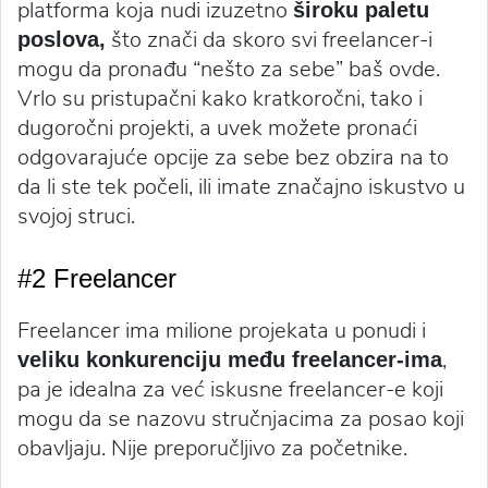
platforma koja nudi izuzetno
široku paletu
što znači da skoro svi freelancer-i
poslova,
mogu da pronađu “nešto za sebe” baš ovde.
Vrlo su pristupačni kako kratkoročni, tako i
dugoročni projekti, a uvek možete pronaći
odgovarajuće opcije za sebe bez obzira na to
da li ste tek počeli, ili imate značajno iskustvo u
svojoj struci.
#2 Freelancer
Freelancer ima milione projekata u ponudi i
,
veliku konkurenciju među freelancer-ima
pa je idealna za već iskusne freelancer-e koji
mogu da se nazovu stručnjacima za posao koji
obavljaju. Nije preporučljivo za početnike.