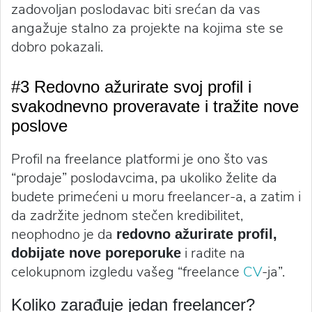
zadovoljan poslodavac biti srećan da vas
angažuje stalno za projekte na kojima ste se
dobro pokazali.
#3 Redovno ažurirate svoj profil i
svakodnevno proveravate i tražite nove
poslove
Profil na freelance platformi je ono što vas
“prodaje” poslodavcima, pa ukoliko želite da
budete primećeni u moru freelancer-a, a zatim i
da zadržite jednom stečen kredibilitet,
neophodno je da
redovno ažurirate profil,
i radite na
dobijate nove poreporuke
celokupnom izgledu vašeg “freelance
CV
-ja”.
Koliko zarađuje jedan freelancer?