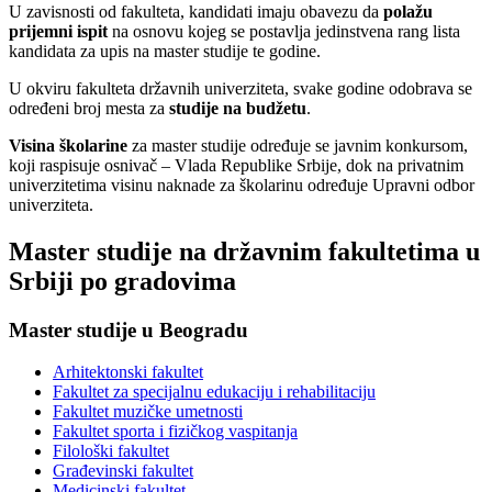
U zavisnosti od fakulteta, kandidati imaju obavezu da
polažu
prijemni ispit
na osnovu kojeg se postavlja jedinstvena rang lista
kandidata za upis na master studije te godine.
U okviru fakulteta državnih univerziteta, svake godine odobrava se
određeni broj mesta za
studije na budžetu
.
Visina školarine
za master studije određuje se javnim konkursom,
koji raspisuje osnivač – Vlada Republike Srbije, dok na privatnim
univerzitetima visinu naknade za školarinu određuje Upravni odbor
univerziteta.
Master studije na državnim fakultetima u
Srbiji po gradovima
Master studije u Beogradu
Arhitektonski fakultet
Fakultet za specijalnu edukaciju i rehabilitaciju
Fakultet muzičke umetnosti
Fakultet sporta i fizičkog vaspitanja
Filološki fakultet
Građevinski fakultet
Medicinski fakultet