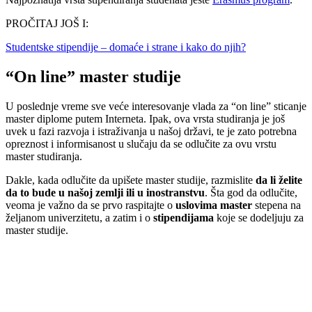
PROČITAJ JOŠ I:
Studentske stipendije – domaće i strane i kako do njih?
“On line” master studije
U poslednje vreme sve veće interesovanje vlada za “on line” sticanje
master diplome putem Interneta. Ipak, ova vrsta studiranja je još
uvek u fazi razvoja i istraživanja u našoj državi, te je zato potrebna
opreznost i informisanost u slučaju da se odlučite za ovu vrstu
master studiranja.
Dakle, kada odlučite da upišete master studije, razmislite
da li želite
da to bude u našoj zemlji ili u inostranstvu
. Šta god da odlučite,
veoma je važno da se prvo raspitajte o
uslovima master
stepena na
željanom univerzitetu, a zatim i o
stipendijama
koje se dodeljuju za
master studije.