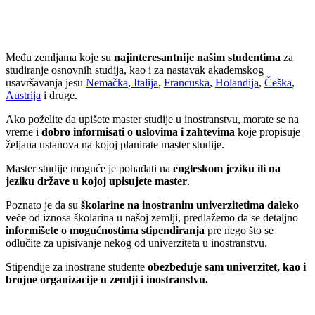
Među zemljama koje su
najinteresantnije našim studentima
za
studiranje osnovnih studija, kao i za nastavak akademskog
usavršavanja jesu
Nemačka
,
Italija
,
Francuska
,
Holandija
,
Češka
,
Austrija
i druge.
Ako poželite da upišete master studije u inostranstvu, morate se na
vreme i
dobro informisati o uslovima i zahtevima
koje propisuje
željana ustanova na kojoj planirate master studije.
Master studije moguće je pohađati na
engleskom jeziku ili na
jeziku države u kojoj upisujete master
.
Poznato je da su
školarine na inostranim univerzitetima daleko
veće
od iznosa školarina u našoj zemlji, predlažemo da se detaljno
informišete o mogućnostima stipendiranja
pre nego što se
odlučite za upisivanje nekog od univerziteta u inostranstvu.
Stipendije za inostrane studente
obezbeđuje sam univerzitet, kao i
brojne organizacije u zemlji i inostranstvu.