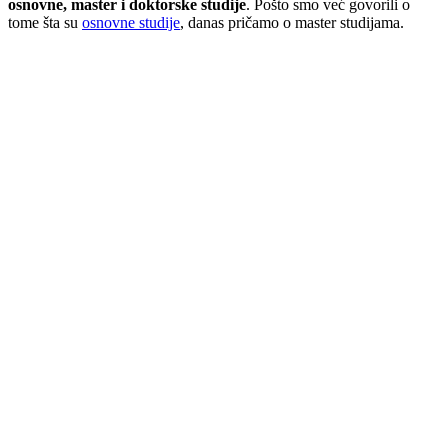
osnovne, master i doktorske studije
. Pošto smo već govorili o
tome šta su
osnovne studije
, danas pričamo o master studijama.