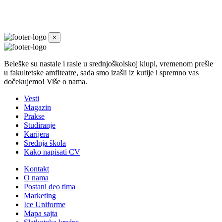
×
Beleške su nastale i rasle u srednjoškolskoj klupi, vremenom prešle
u fakultetske amfiteatre, sada smo izašli iz kutije i spremno vas
dočekujemo! Više o nama.
Vesti
Magazin
Prakse
Studiranje
Karijera
Srednja škola
Kako napisati CV
Kontakt
O nama
Postani deo tima
Marketing
Ice Uniforme
Mapa sajta