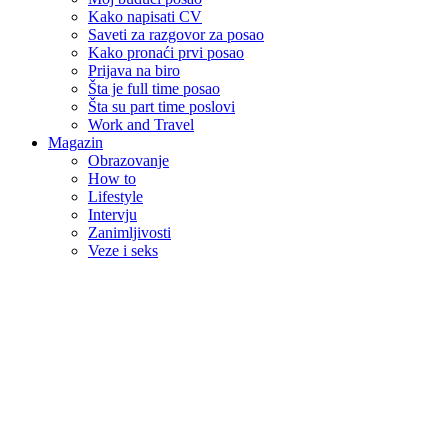
Kako napisati CV
Saveti za razgovor za posao
Kako pronaći prvi posao
Prijava na biro
Šta je full time posao
Šta su part time poslovi
Work and Travel
Magazin
Obrazovanje
How to
Lifestyle
Intervju
Zanimljivosti
Veze i seks