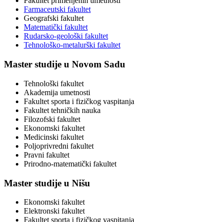
Fakultet primenjenih umetnosti
Farmaceutski fakultet
Geografski fakultet
Matematički fakultet
Rudarsko-geološki fakultet
Tehnološko-metalurški fakultet
Master studije u Novom Sadu
Tehnološki fakultet
Akademija umetnosti
Fakultet sporta i fizičkog vaspitanja
Fakultet tehničkih nauka
Filozofski fakultet
Ekonomski fakultet
Medicinski fakultet
Poljoprivredni fakultet
Pravni fakultet
Prirodno-matematički fakultet
Master studije u Nišu
Ekonomski fakultet
Elektronski fakultet
Fakultet sporta i fizičkog vaspitanja