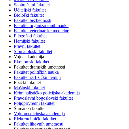
Saobraćajni fakultet
Učiteljski fakultet
Biološki fakultet
Fakultet bezbednosti
Fakultet organizacionih nauka
Fakultet veterinarske medicine
Filozofski fakultet
Hemijski fakultet
Pravni fakultet
Stomatološki fakultet
Vojna akademija
Ekonomski fakultet
Fakultet dramskih umetnosti
Fakultet političkih nauka
Fakultet za fizičku hemiju
Fizički fakultet
Mašinski fakultet
Kriminalističko policijska akademija
Pravoslavni bogoslovski fakultet
Poljoprivredni fakultet
Šumarski fakultet
Vojnomedicinska akademija
Elektrotehnički fakultet
Fakultet likovnih umetnosti