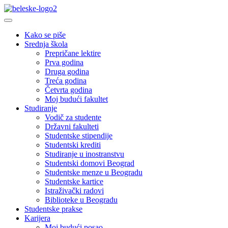
Kako se piše
Srednja škola
Prepričane lektire
Prva godina
Druga godina
Treća godina
Četvrta godina
Moj budući fakultet
Studiranje
Vodič za studente
Državni fakulteti
Studentske stipendije
Studentski krediti
Studiranje u inostranstvu
Studentski domovi Beograd
Studentske menze u Beogradu
Studentske kartice
Istraživački radovi
Biblioteke u Beogradu
Studentske prakse
Karijera
Moj budući posao