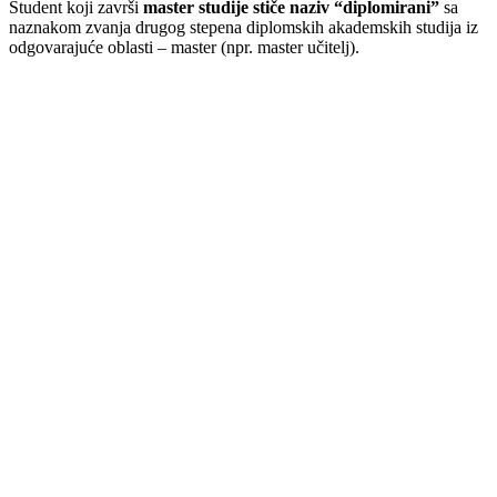
Student koji završi
master studije stiče naziv “diplomirani”
sa
naznakom zvanja drugog stepena diplomskih akademskih studija iz
odgovarajuće oblasti – master (npr. master učitelj).