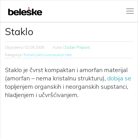
Staklo
Objavljeno /
02.09.2009.
Autor /
Dušan Pilipović
Kategorija /
Komercijalno poznavanje robe
Staklo je čvrst kompaktan i amorfan materijal
(amorfan – nema kristalnu strukturu),
dobija se
topljenjem organskih i neorganskih supstanci,
hladjenjem i učvršćivanjem.