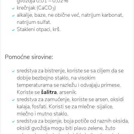
gvoždja 0,01 – 0,02%
krečnjak (CaCO
)
3
alkalije, baze, ne obične već, natrijum karbonat,
natrijum sulfat.
Stakleni otpaci, krš.
Pomoćne sirovine:
sredstva za bistrenje, koriste se sa ciljem da se
dobije bezbojno staklo, na visokim
temperaturama se razležu i odvajaju primese.
Koriste se
šalitra
, arsenik.
sredstva za zamućenje, koriste se arsen, oksidi
kalaja, fosfati. Koristi se za mlečne sijalice,
mlečno i mutno staklo.
sredstva za bojenje, boja potiče od raznih oksida,
oksidi gvoždja mogu biti plavo zelene, žuto