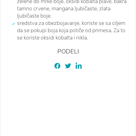
zelene do mrke boje, oksidi kobalta plave, bakra
tamno crvene, mangana ljubičaste, zlata
ljubičaste boje.
sredstva za obezbojavanje, koriste se sa ciljem
da se pokupi boja koja potiče od primesa. Za to
se koriste oksidi kobalta i nikla.
PODELI