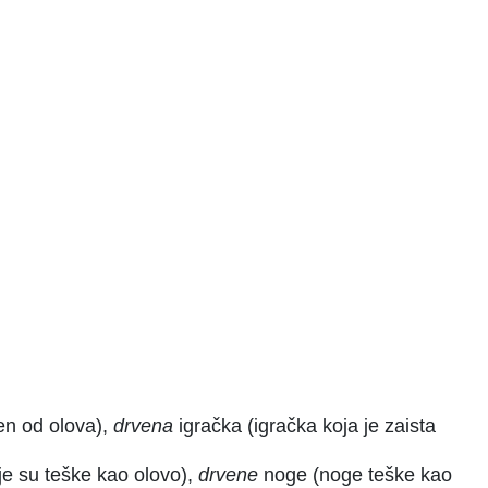
jen od olova),
drvena
igračka (igračka koja je zaista
e su teške kao olovo),
drvene
noge (noge teške kao