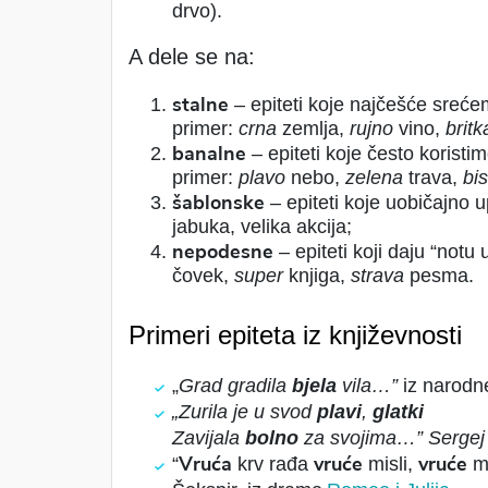
drvo).
A dele se na:
stalne
– epiteti koje najčešće sreće
primer:
crna
zemlja,
rujno
vino,
britk
banalne
– epiteti koje često koristi
primer:
plavo
nebo,
zelena
trava,
bis
šablonske
– epiteti koje uobičajno
jabuka, velika akcija;
nepodesne
– epiteti koji daju “not
čovek,
super
knjiga,
strava
pesma.
Primeri epiteta iz književnosti
„
Grad gradila
bjela
vila…”
iz narod
„Zurila je u svod
plavi
,
glatki
Zavijala
bolno
za svojima…”
Sergej 
Vruća
vruće
vruće
“
krv rađa
misli,
mi