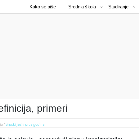
Kako se piše
Srednja škola
Studiranje
efinicija, primeri
ja /
Srpski jezik prva godina