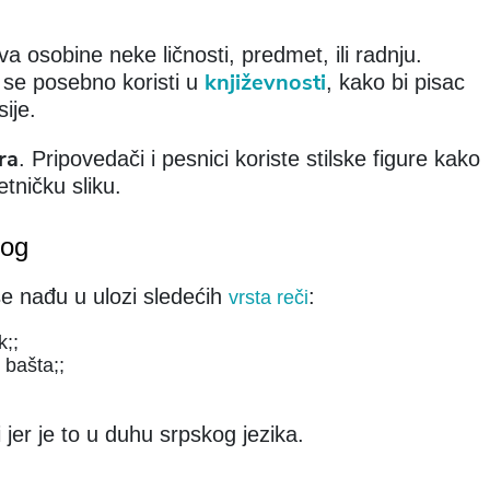
ava osobine neke ličnosti, predmet, ili radnju.
književnosti
 se posebno koristi u
, kako bi pisac
ije.
ura
. Pripovedači i pesnici koriste stilske figure kako
etničku sliku.
log
e nađu u ulozi sledećih
:
vrsta reči
;;
 bašta;;
 jer je to u duhu srpskog jezika.