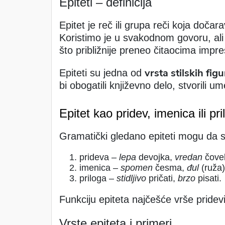
Epiteti – definicija
Epitet je reč ili grupa reči koja dočar
Koristimo je u svakodnom govoru, ali
što približnije preneo čitaocima impres
vrsta stilskih fig
Epiteti su jedna od
bi obogatili književno delo, stvorili um
Epitet kao pridev, imenica ili pri
Gramatički gledano epiteti mogu da s
prideva –
lepa
devojka,
vredan
čovek
imenica –
spomen
česma,
đul
(ruža)
priloga –
stidljivo
pričati,
brzo
pisati.
Funkciju epiteta najčešće vrše pridevi
Vrste epiteta i primeri