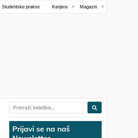
Studentske prakse
Karijera
Magazin
Prijavi se na naš