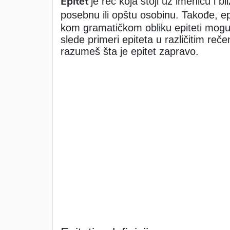
Epitet
je reč koja stoji uz imenicu i b
posebnu ili opštu osobinu. Takođe, ep
kom gramatičkom obliku epiteti mogu 
slede primeri epiteta u različitim re
razumeš šta je epitet zapravo.