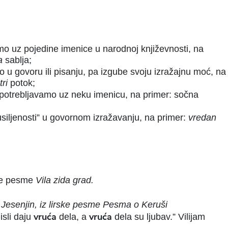
mo uz pojedine imenice u narodnoj književnosti, na
a
sablja;
mo u govoru ili pisanju, pa izgube svoju izražajnu moć, na
tri
potok;
 upotrebljavamo uz neku imenicu, na primer: sočna
u usiljenosti” u govornom izražavanju, na primer:
vredan
ne pesme
Vila zida grad.
Jesenjin, iz lirske pesme
Pesma o Keruši
vruća
vruća
sli daju
dela, a
dela su ljubav.”
Vilijam