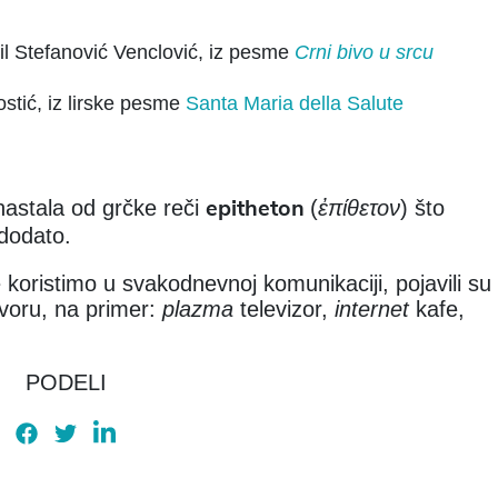
il Stefanović Venclović, iz pesme
Crni bivo u srcu
stić, iz lirske pesme
Santa Maria della Salute
epitheton
 nastala od grčke reči
(
ἐπίθετον
) što
 dodato.
 koristimo u svakodnevnoj komunikaciji, pojavili su
govoru, na primer:
plazma
televizor,
internet
kafe,
PODELI