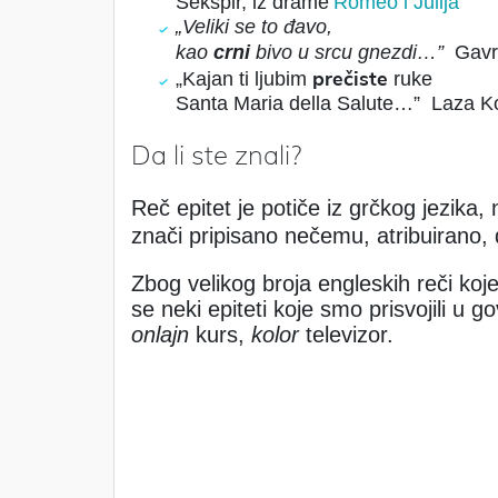
Šekspir, iz drame
Romeo i Julija
„Veliki se to đavo,
kao
crni
bivo u srcu
gnezdi…”
Gavr
prečiste
„
Kajan ti ljubim
ruke
Santa Maria della Salute…”
Laza Ko
Da li ste znali?
Reč epitet je potiče iz grčkog jezika,
znači pripisano nečemu, atribuirano,
Zbog velikog broja engleskih reči koje
se neki epiteti koje smo prisvojili u 
onlajn
kurs,
kolor
televizor.