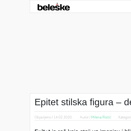
Epitet stilska figura – d
Objavljeno /
14.02.2020.
Autor /
Milena Ristić
Kategori