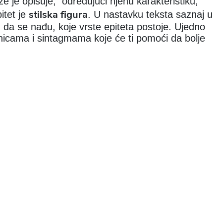
liže je opisuje, određujući njenu karakteristiku,
stilska figura
itet je
. U nastavku teksta saznaj u
da se nađu, koje vrste epiteta postoje. Ujedno
čenicama i sintagmama koje će ti pomoći da bolje