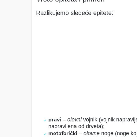
Razlikujemo sledeće epitete:
pravi
–
olovni
vojnik (vojnik napravl
napravljena od drveta);
metaforički
–
olovne
noge (noge koj