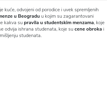
je kuće, odvojeni od porodice i uvek spremljenih
menze u Beogradu
u kojim su zagarantovani
te kakva su
pravila u studentskim menzama
, koje
e odvija ishrana studenata, koje su
cene obroka
i
mišljenju studenata.