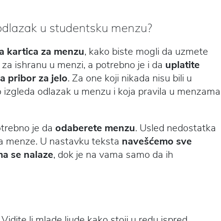
 odlazak u studentsku menzu?
 kartica za menzu
, kako biste mogli da uzmete
k za ishranu u menzi, a potrebno je i da
uplatite
a pribor za jelo
. Za one koji nikada nisu bili u
 izgleda odlazak u menzu i koja pravila u menzama
otrebno je da
odaberete menzu
. Usled nedostatka
na menze. U nastavku teksta
navešćemo sve
ma se nalaze
, dok je na vama samo da ih
dite li mlade ljude kako stoji u redu ispred