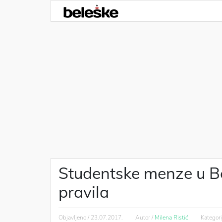
Studentske menze u Be
pravila
Objavljeno /
23.07.2017.
Autor /
Milena Ristić
Kategori