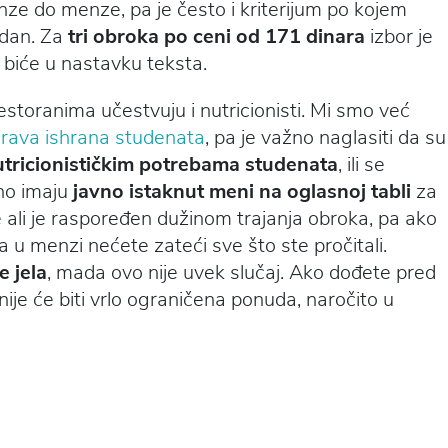
e do menze, pa je često i kriterijum po kojem
j dan. Za
tri obroka po ceni od 171 dinara
izbor je
 biće u nastavku teksta.
estoranima učestvuju i nutricionisti. Mi smo već
drava ishrana studenata
, pa je važno naglasiti da su
utricionističkim potrebama studenata
, ili se
no imaju
javno istaknut meni na oglasnoj tabli
za
je ali je raspoređen dužinom trajanja obroka, pa ako
 u menzi nećete zateći sve što ste pročitali.
e jela
, mada ovo nije uvek slučaj. Ako dođete pred
je će biti vrlo ograničena ponuda, naročito u