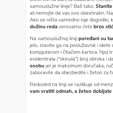
samouslužne linije? Baš tako.
Stanite
ali nemojte da vas ovo obeshrabri. Na
Ako se ništa vanredno nije dogodilo, ka
dužinu reda
verovatno ćete
brzo sti
Na samouslužnoj liniji
poređani su ta
jelo, stavite ga na poslužavnik i idete 
kompjuterom i čitačem kartica. Njoj t
evidentirala (“skinula”) broj obroka i
osobu
jer je maksimum doručaka, ruča
zaboravite da obezbedite i žeton za t
Redosled na liniji se razlikuje od men
vam vratiti odmah, a žeton dobijate 