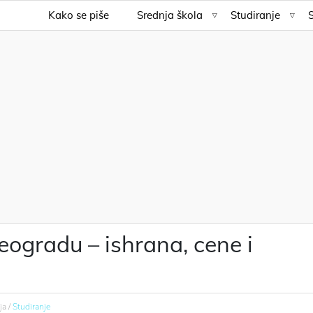
Kako se piše
Srednja škola
Studiranje
ogradu – ishrana, cene i
ja /
Studiranje