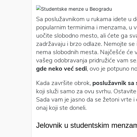
Sa poslužavnikom u rukama idete u de
popularnim terminima i menzama, u v
uočite slobodno mesto, ali ćete ga sva
zadržavaju i brzo odlaze. Nemojte se 
nema slobodnih mesta. Najčešće će vas
vašeg odobravanja pridružiće vam se
gde neko već sedi
, ovo je potpuno no
Kada završite obrok,
poslužavnik sa
koji služi samo za ovu svrhu. Ostavite
Sada vam je jasno da se žetoni vrte i 
onaj koji ste doneli.
Jelovnik u studentskim menza