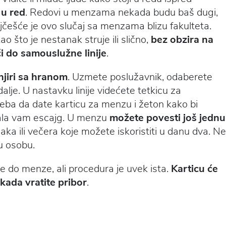
 u red
. Redovi u menzama nekada budu baš dugi,
jčešće je ovo slučaj sa menzama blizu fakulteta.
o što je nestanak struje ili slično,
bez obzira na
ći do samouslužne linije
.
njiri sa hranom
. Uzmete poslužavnik, odaberete
dalje. U nastavku linije videćete tetkicu za
reba da date karticu za menzu i žeton kako bi
 dala vam escajg. U menzu
možete povesti još jednu
ka ili večera koje možete iskoristiti u danu dva. Ne
u osobu.
ze do menze, ali procedura je uvek ista.
Karticu će
kada vratite pribor
.