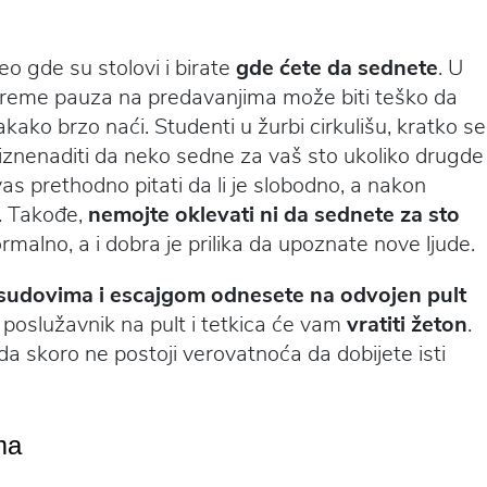
o gde su stolovi i birate
gde ćete da sednete
. U
reme pauza na predavanjima može biti teško da
kako brzo naći. Studenti u žurbi cirkulišu, kratko se
iznenaditi da neko sedne za vaš sto ukoliko drugde
 prethodno pitati da li je slobodno, a nakon
. Takođe,
nemojte oklevati ni da sednete za sto
rmalno, a i dobra je prilika da upoznate nove ljude.
 sudovima i escajgom odnesete na odvojen pult
 poslužavnik na pult i tetkica će vam
vratiti žeton
.
da skoro ne postoji verovatnoća da dobijete isti
ma