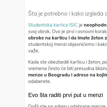
Šta je potrebno i kako izgleda
Studentska kartica ISIC
je
neophodna
svoj obrok. Ovo je prvi i osnovni kora
obroke na karticu i da imate žeton z
studentskoj menzi objasnićemo i kako
važe.
Kada ste obezbedili karticu i žeton, p
vremena često će biti presudna blizi
menze u Beogradu i adrese na koji
odaberete.
Evo šta raditi prvi put u menzi
Došli ste na adresu odabrane menze. Vi