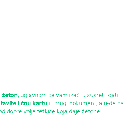
e žeton
, uglavnom će vam izaći u susret i dati
tavite ličnu kartu
ili drugi dokument, a ređe na
od dobre volje tetkice koja daje žetone.