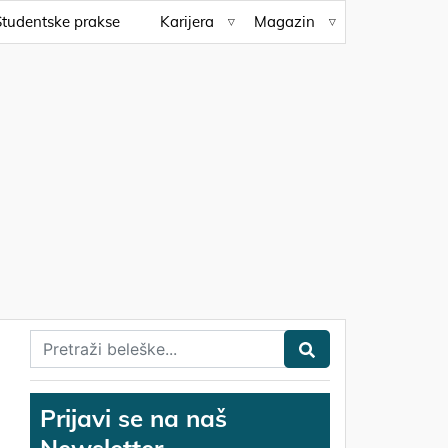
Studentske prakse
Karijera
Magazin
Prijavi se na naš