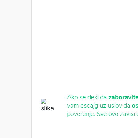
Ako se desi da
zaboravit
vam escajg uz uslov da
os
poverenje. Sve ovo zavisi 