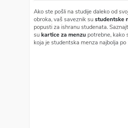
Ako ste pošli na studije daleko od svo
obroka, vaš saveznik su
studentske 
popusti za ishranu studenata. Saznaj
su
kartice za menzu
potrebne, kako s
koja je studentska menza najbolja po 