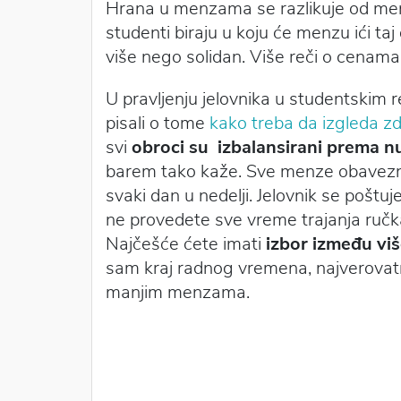
Hrana u menzama se razlikuje od menz
studenti biraju u koju će menzu ići ta
više nego solidan. Više reči o cenama
U pravljenju jelovnika u studentskim r
pisali o tome
kako treba da izgleda z
svi
obroci su izbalansirani prema n
barem tako kaže. Sve menze
obavez
svaki dan u nedelji. Jelovnik se poštu
ne provedete sve vreme trajanja ručka
Najčešće ćete imati
izbor između viš
sam kraj radnog vremena, najverovatni
manjim menzama.