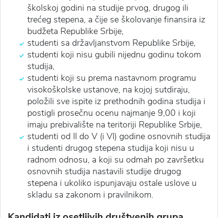
školskoj godini na studije prvog, drugog ili
trećeg stepena, a čije se školovanje finansira iz
budžeta Republike Srbije,
studenti sa državljanstvom Republike Srbije,
studenti koji nisu gubili nijednu godinu tokom
studija,
studenti koji su prema nastavnom programu
visokoškolske ustanove, na kojoj sutdiraju,
položili sve ispite iz prethodnih godina studija i
postigli prosečnu ocenu najmanje
9,00
i koji
imaju prebivalište na teritoriji Republike Srbije,
studenti od II do V (i VI) godine osnovnih studija
i studenti drugog stepena studija koji nisu u
radnom odnosu, a koji su odmah po završetku
osnovnih studija nastavili studije drugog
stepena i ukoliko ispunjavaju ostale uslove u
skladu sa zakonom i pravilnikom.
Kandidati iz osetljivih društvenih grupa