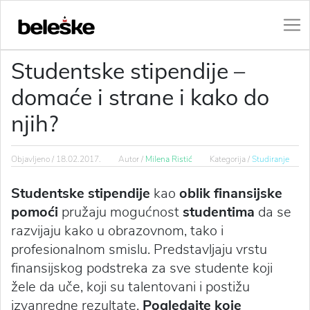
Studentske stipendije –
domaće i strane i kako do
njih?
Objavljeno /
18.02.2017.
Autor /
Milena Ristić
Kategorija /
Studiranje
Studentske stipendije
kao
oblik finansijske
pomoći
pružaju mogućnost
studentima
da se
razvijaju kako u obrazovnom, tako i
profesionalnom smislu. Predstavljaju vrstu
finansijskog podstreka za sve studente koji
žele da uče, koji su talentovani i postižu
izvanredne rezultate.
Pogledajte koje