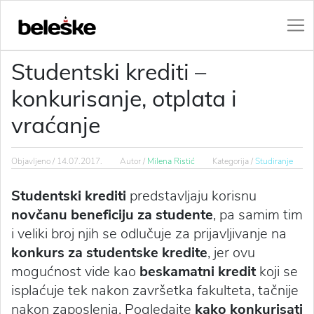
Studentski krediti –
konkurisanje, otplata i
vraćanje
Objavljeno /
14.07.2017.
Autor /
Milena Ristić
Kategorija /
Studiranje
Studentski krediti
predstavljaju korisnu
novčanu beneficiju
za studente
, pa samim tim
i veliki broj njih se odlučuje za prijavljivanje na
konkurs za
studentske kredite
, jer ovu
mogućnost vide kao
beskamatni kredit
koji se
isplaćuje tek nakon završetka fakulteta, tačnije
nakon zaposlenja. Pogledajte
kako konkurisati