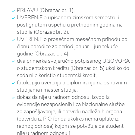
PRIJAVU (Obrazac br. 1),
UVERENJE o upisanom zimskom semestru i
postignutom uspehu u prethodnim godinama
studija (Obrazac br. 2),
UVERENJE o prosečnom mesečnom prihodu po
članu porodice za period januar – jun tekuće
godine (Obrazac br. 4),
dva primerka svojeručno potpisanog UGOVORA
o studentskom kreditu (Obrazac br. 5) ukoliko do
sada nije koristio studentski kredit,
fotokopiju uverenja o diplomiranju na osnovnim
studijama i master studija,
dokaz da nije u radnom odnosu, izvod iz
evidencije nezaposlenih lica Nacionalne službe
za zapošljavanje, ili potvrdu nadležnih organa
(potvrdu iz PIO fonda ukoliko nema uplate iz
radnog odnosa) kojom se potvđuje da student
nije u radnom odnosu i