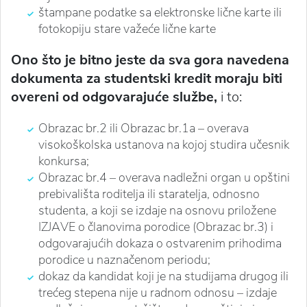
štampane podatke sa elektronske lične karte ili
fotokopiju stare važeće lične karte
Ono što je bitno jeste da sva gora navedena
dokumenta za studentski kredit moraju biti
overeni od odgovarajuće službe,
i to:
Obrazac br.2 ili Obrazac br.1a – overava
visokoškolska ustanova na kojoj studira učesnik
konkursa;
Obrazac br.4 – overava nadležni organ u opštini
prebivališta roditelja ili staratelja, odnosno
studenta, a koji se izdaje na osnovu priložene
IZJAVE o članovima porodice (Obrazac br.3) i
odgovarajućih dokaza o ostvarenim prihodima
porodice u naznačenom periodu;
dokaz da kandidat koji je na studijama drugog ili
trećeg stepena nije u radnom odnosu – izdaje