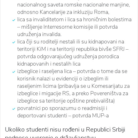
nacionalnog saveta romske nacionalne manjine,
odnosno Kancelarije za inkluziju Roma,
lica sa invaliditetom i lica sa hroničnim bolestima
– mišljenje Interresorne komisije ili potvrda
udruženja invalida.
lica čiji su roditelji nestali ili su kidnapovani na
teritoriji KiM i na teritoriji republika bivše SFRJ –
potvrda odgovarajućeg udruženja porodica
kidnapovanih i nestalih lica
izbeglice i raseljena lica – potvrda o tome da se
korisnik nalazi u evidenciji o izbeglim ili
raseljenim licima (pribavlja se u Komesarijatu za
izbeglice i migacije RS, a preko Povereništva za
izbeglice sa teritorije opštine prebivališta)
povratnici po sporazumu o readmisiji i
deportovani studenti – potvrda MUP-a
Ukoliko studenti nisu rođeni u Republici Srbiji
podnose uverenje o državljanstvu.