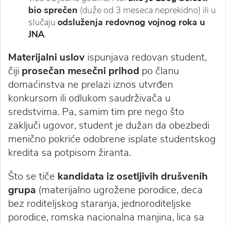
bio sprečen
(duže od 3 meseca neprekidno) ili u
slučaju
odsluženja redovnog vojnog roka u
JNA
.
Materijalni uslov
ispunjava redovan student,
čiji
prosečan mesečni prihod
po članu
domaćinstva ne prelazi iznos utvrđen
konkursom ili odlukom saudrživača u
sredstvima. Pa, samim tim pre nego što
zaključi ugovor, student je dužan da obezbedi
menično pokriće odobrene isplate studentskog
kredita sa potpisom žiranta.
Što se tiče
kandidata iz osetljivih drušvenih
grupa
(materijalno ugrožene porodice, deca
bez roditeljskog staranja, jednoroditeljske
porodice, romska nacionalna manjina, lica sa