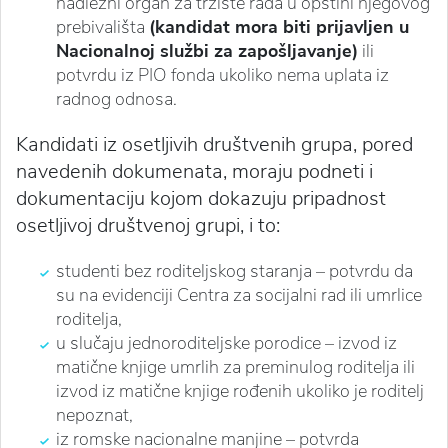
nadležni organ za tržište rada u opštini njegovog
prebivališta
(kandidat mora biti prijavljen u
Nacionalnoj službi za zapošljavanje)
ili
potvrdu iz PIO fonda ukoliko nema uplata iz
radnog odnosa.
Kandidati iz osetljivih društvenih grupa, pored
navedenih dokumenata, moraju podneti i
dokumentaciju kojom dokazuju pripadnost
osetljivoj društvenoj grupi, i to:
studenti bez roditeljskog staranja – potvrdu da
su na evidenciji Centra za socijalni rad ili umrlice
roditelja,
u slučaju jednoroditeljske porodice – izvod iz
matične knjige umrlih za preminulog roditelja ili
izvod iz matične knjige rođenih ukoliko je roditelj
nepoznat,
iz romske nacionalne manjine – potvrda