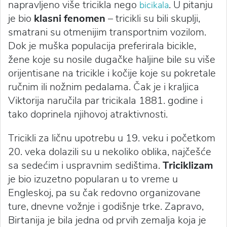
napravljeno više tricikla nego
. U pitanju
bicikala
je bio
klasni fenomen
– tricikli su bili skuplji,
smatrani su otmenijim transportnim vozilom.
Dok je muška populacija preferirala bicikle,
žene koje su nosile dugačke haljine bile su više
orijentisane na tricikle i kočije koje su pokretale
ručnim ili nožnim pedalama. Čak je i kraljica
Viktorija naručila par tricikala 1881. godine i
tako doprinela njihovoj atraktivnosti.
Tricikli za ličnu upotrebu u 19. veku i početkom
20. veka dolazili su u nekoliko oblika, najčešće
sa sedećim i uspravnim sedištima.
Triciklizam
je bio izuzetno popularan u to vreme u
Engleskoj, pa su čak redovno organizovane
ture, dnevne vožnje i godišnje trke. Zapravo,
Birtanija je bila jedna od prvih zemalja koja je