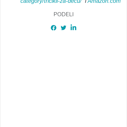
category/tricikli-za-decu/
i
Amazon.com
PODELI