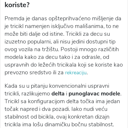
koriste?
Premda je danas opšteprihvaćeno mišljenje da
je tricikl namenjen isključivo mališanima, to ne
može biti dalje od istine. Tricikli za decu su
izuzetno popularni, ali nisu jedini dostupni tip
ovog vozila na tržištu. Postoji mnogo različitih
modela kako za decu tako i za odrasle, od
uspravnih do ležećih tricikala koji se koriste kao
prevozno sredstvo ili za
.
rekreaciju
Kada su u pitanju konvencionalni uspravni
tricikli, razlikujemo
delta
i
punoglavac modele
.
Tricikl sa konfiguracijom delta točka ima jedan
točak napred i dva pozadi. Iako nudi veću
stabilnost od bicikla, ovaj konkretan dizajn
tricikla ima lošu dinamičku bočnu stabilnost.