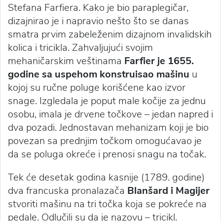
Stefana Farfiera. Kako je bio paraplegičar,
dizajnirao je i napravio nešto što se danas
smatra prvim zabeleženim dizajnom invalidskih
kolica i tricikla. Zahvaljujući svojim
mehaničarskim veštinama
Farfier je 1655.
godine sa uspehom konstruisao mašinu
u
kojoj su ručne poluge korišćene kao izvor
snage. Izgledala je poput male kočije za jednu
osobu, imala je drvene točkove – jedan napred i
dva pozadi. Jednostavan mehanizam koji je bio
povezan sa prednjim točkom omogućavao je
da se poluga okreće i prenosi snagu na točak.
Tek će desetak godina kasnije (1789. godine)
dva francuska pronalazača
Blanšard i Magijer
stvoriti mašinu na tri točka koja se pokreće na
pedale. Odlučili su da je nazovu – tricikl.