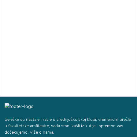
Beleške su nastale i rasle u srednjoškolskoj klupi, vremenom prešle
u fakultetske amfiteatre, sada smo izašli iz kutije i spremno vas
dočekujemo! Više o nama.