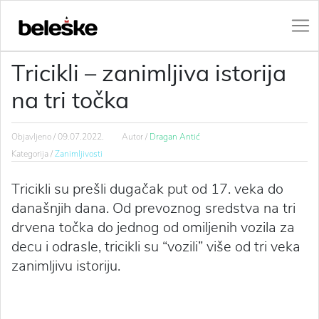
Tricikli – zanimljiva istorija
na tri točka
Objavljeno /
09.07.2022.
Autor /
Dragan Antić
Kategorija /
Zanimljivosti
Tricikli su prešli dugačak put od 17. veka do
današnjih dana. Od prevoznog sredstva na tri
drvena točka do jednog od omiljenih vozila za
decu i odrasle, tricikli su “vozili” više od tri veka
zanimljivu istoriju.