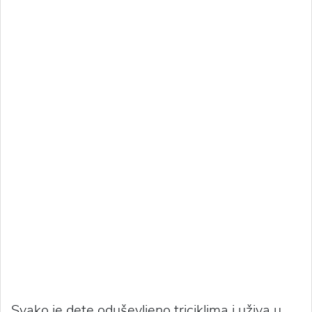
Svako je dete oduševljeno triciklima i uživa u