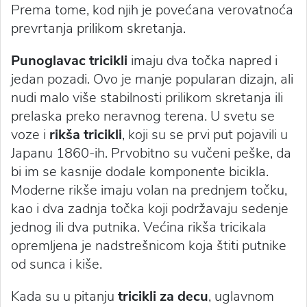
Prema tome, kod njih je povećana verovatnoća
prevrtanja prilikom skretanja.
Punoglavac tricikli
imaju dva točka napred i
jedan pozadi. Ovo je manje popularan dizajn, ali
nudi malo više stabilnosti prilikom skretanja ili
prelaska preko neravnog terena. U svetu se
voze i
rikša tricikli
, koji su se prvi put pojavili u
Japanu 1860-ih. Prvobitno su vučeni peške, da
bi im se kasnije dodale komponente bicikla.
Moderne rikše imaju volan na prednjem točku,
kao i dva zadnja točka koji podržavaju sedenje
jednog ili dva putnika. Većina rikša tricikala
opremljena je nadstrešnicom koja štiti putnike
od sunca i kiše.
Kada su u pitanju
tricikli za decu
, uglavnom