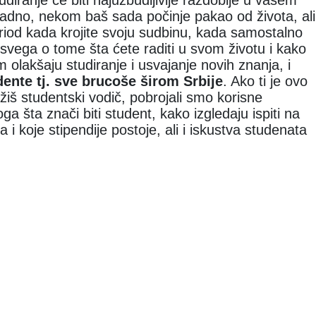
diranje će biti najuzbudljivije razdoblje u vašem
adno, nekom baš sada počinje pakao od života, ali
period kada krojite svoju sudbinu, kada samostalno
svega o tome šta ćete raditi u svom životu i kako
m olakšaju studiranje i usvajanje novih znanja, i
dente tj. sve brucoše širom Srbije
. Ako ti je ovo
ažiš studentski vodič, pobrojali smo korisne
ga šta znači biti student, kako izgledaju ispiti na
 i koje stipendije postoje, ali i iskustva studenata