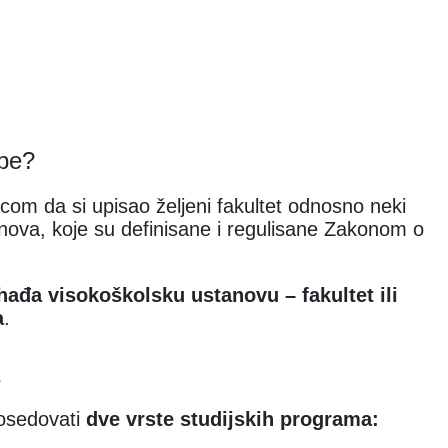
ebe?
com da si upisao željeni fakultet odnosno neki
anova, koje su definisane i regulisane Zakonom o
hađa visokoškolsku ustanovu – fakultet ili
a
.
osedovati
dve vrste studijskih programa: