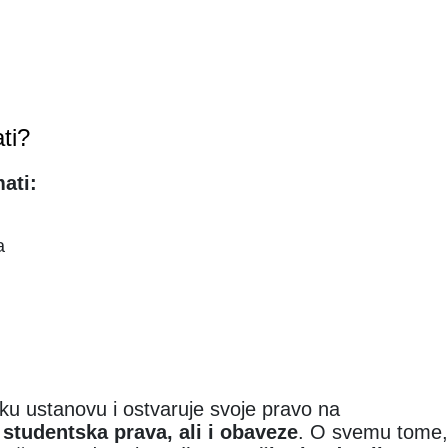
ti?
ati:
a
ku ustanovu i ostvaruje svoje pravo na
studentska prava, ali i obaveze
. O svemu tome,