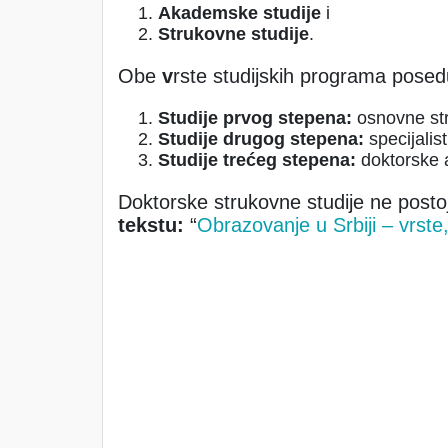
Akademske studije
i
Strukovne studije
.
Obe
v
rste studijskih programa pose
Studije prvog stepena:
osnovne str
Studije drugog stepena:
specijalis
Studije trećeg stepena:
doktorske 
Doktorske strukovne studije ne posto
tekstu:
“
Obrazovanje u Srbiji – vrste