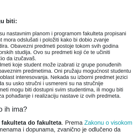
u biti:
 su nastavnim planom i programom fakulteta propisani
nt mora odslušati i položiti kako bi dobio zvanje
dira. Obavezni predmeti postoje tokom svih godina
rskih studija. Ovo su predmeti koji će te učiniti
čio da izučavaš.
dmeti koje student može izabrati iz grupe ponuđenih
obaveznim predmetima. Oni pružaju mogućnost studentu
oblast interesovanja. Nekada su izborni predmet jezici
da su usko stručni i usmereni su na stručnije
eti mogu biti dostupni svim studentima, ili mogu biti
a pohađanje i realizaciju nastave iz ovih predmeta.
ko ih ima?
 fakulteta do fakulteta
. Prema
Zakonu o visokom
zmenama i dopunama, zvanično je odlučeno da