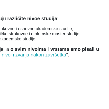
duju
različite nivoe studija
:
ukovne i osnovne akademske studije;
tičke strukovne i diplomske master studije;
akademske studije.
je, a
o svim nivoima i vrstama smo pisali u
, nivoi i zvanja nakon završetka
”.