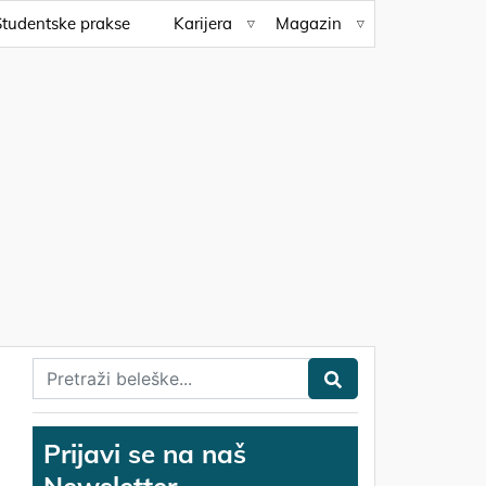
Studentske prakse
Karijera
Magazin
Prijavi se na naš