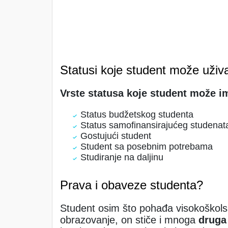
Statusi koje student može uživa
Vrste statusa koje student može im
Status budžetskog studenta
Status samofinansirajućeg studenat
Gostujući student
Student sa posebnim potrebama
Studiranje na daljinu
Prava i obaveze studenta?
Student osim što pohađa visokoškols
obrazovanje, on stiče i mnoga
druga 