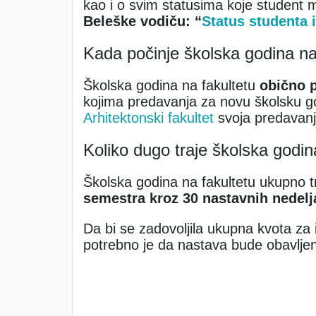
kao i o svim statusima koje student
Beleške vodiču:
“
Status studenta 
Kada počinje školska godina na
Školska godina na fakultetu
obično p
kojima predavanja za novu školsku g
Arhitektonski fakultet
svoja predavanja
Koliko dugo traje školska godin
Školska godina na fakultetu ukupno t
semestra kroz 30 nastavnih nedelj
Da bi se zadovoljila ukupna kvota za 
potrebno je da nastava bude obavlje