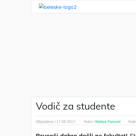
Vodič za studente
Objavljeno /
17.08.2017.
Autor /
Mateja Panović
Kate