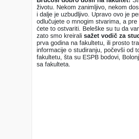
Brucoši dobro došli na fakultet!
Stu
životu. Nekom zanimljivo, nekom dos
i dalje je uzbudljivo. Upravo ovo je 
odlučujete o mnogim stvarima, a pre 
ćete to ostvariti. Beleške su tu da va
zato smo kreirali
sažet vodič za stu
prva godina na fakultetu, ili prosto tr
informacije o studiranju, počevši od to
fakultetu, šta su ESPB bodovi, Bolonja
sa fakulteta.