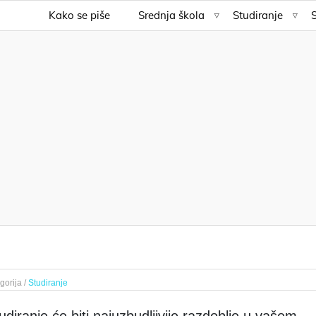
Kako se piše
Srednja škola
Studiranje
gorija /
Studiranje