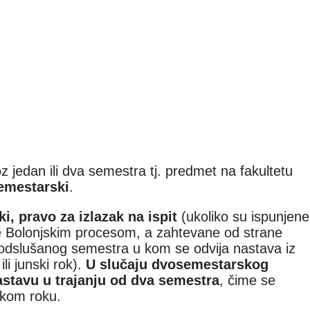
jedan ili dva semestra tj. predmet na fakultetu
emestarski
.
, pravo za izlazak na ispit
(ukoliko su ispunjene
e Bolonjskim procesom, a zahtevane od strane
n odslušanog semestra u kom se odvija nastava iz
li junski rok).
U slučaju dvosemestarskog
astavu u trajanju od dva semestra
, čime se
nskom roku.