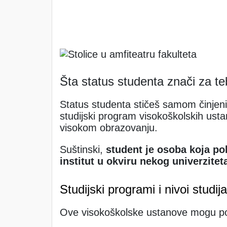
Šta status studenta znači za t
Status studenta stičeš samom činjeni
studijski program visokoškolskih ust
visokom obrazovanju.
Suštinski,
student je osoba koja po
institut u okviru nekog univerzitet
Studijski programi i nivoi studija
Ove visokoškolske ustanove mogu p