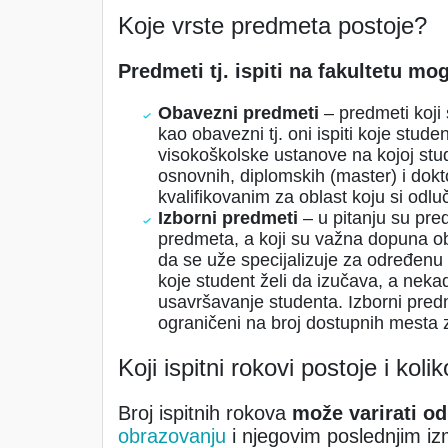
Koje vrste predmeta postoje?
Predmeti tj. ispiti na fakultetu mog
Obavezni predmeti
– predmeti koji
kao obavezni tj. oni ispiti koje stude
visokoškolske ustanove na kojoj stu
osnovnih, diplomskih (master) i dokto
kvalifikovanim za oblast koju si odlu
Izborni predmeti
– u pitanju su pre
predmeta, a koji su važna dopuna 
da se uže specijalizuje za određenu 
koje student želi da izučava, a neka
usavršavanje studenta. Izborni predm
ograničeni na broj dostupnih mesta z
Koji ispitni rokovi postoje i koli
Broj ispitnih rokova
može varirati od
obrazovanju
i njegovim poslednjim i