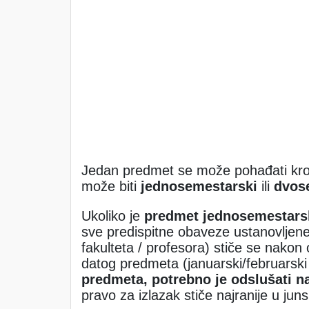
Jedan predmet se može pohađati kroz 
može biti
jednosemestarski
ili
dvos
Ukoliko je
predmet jednosemestarski
sve predispitne obaveze ustanovljen
fakulteta / profesora) stiče se nako
datog predmeta (januarski/februarski i
predmeta, potrebno je odslušati n
pravo za izlazak stiče najranije u ju