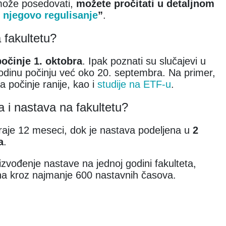
 može posedovati,
možete pročitati u detaljnom
i njegovo regulisanje
”
.
 fakultetu?
očinje 1. oktobra
. Ipak poznati su slučajevi u
odinu počinju već oko 20. septembra. Na primer,
 počinje ranije, kao i
studije na ETF-u
.
a i nastava na fakultetu?
raje 12 meseci, dok je nastava podeljena u
2
a
.
izvođenje nastave na jednoj godini fakulteta,
na kroz najmanje 600 nastavnih časova.