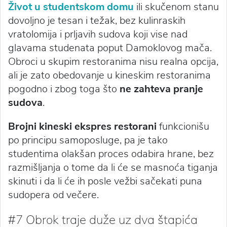
Život u studentskom domu
ili skučenom stanu
dovoljno je tesan i težak, bez kulinraskih
vratolomija i prljavih sudova koji vise nad
glavama studenata poput Damoklovog mača.
Obroci u skupim restoranima nisu realna opcija,
ali je zato obedovanje u kineskim restoranima
pogodno i zbog toga što
ne zahteva pranje
sudova
.
Brojni kineski ekspres restorani
funkcionišu
po principu samoposluge, pa je tako
studentima olakšan proces odabira hrane, bez
razmišljanja o tome da li će se masnoća tiganja
skinuti i da li će ih posle vežbi sačekati puna
sudopera od večere.
#7 Obrok traje duže uz dva štapića