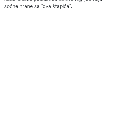
sočne hrane sa “dva štapića”.