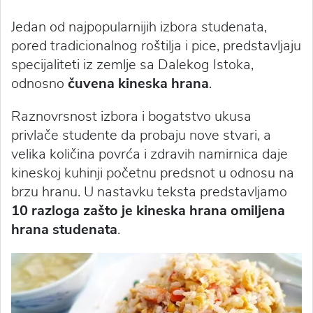
Jedan od najpopularnijih izbora studenata,
pored tradicionalnog roštilja i pice, predstavljaju
specijaliteti iz zemlje sa Dalekog Istoka,
odnosno
čuvena kineska hrana
.
Raznovrsnost izbora i bogatstvo ukusa
privlače studente da probaju nove stvari, a
velika količina povrća i zdravih namirnica daje
kineskoj kuhinji početnu predsnot u odnosu na
brzu hranu. U nastavku teksta predstavljamo
10 razloga zašto je kineska hrana omiljena
hrana studenata
.