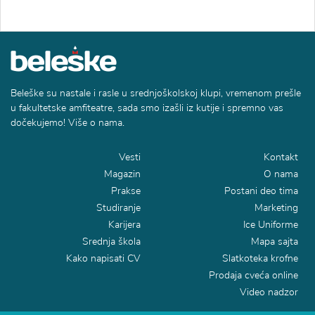
Beleške su nastale i rasle u srednjoškolskoj klupi, vremenom prešle
u fakultetske amfiteatre, sada smo izašli iz kutije i spremno vas
dočekujemo! Više o nama.
Vesti
Kontakt
Magazin
O nama
Prakse
Postani deo tima
Studiranje
Marketing
Karijera
Ice Uniforme
Srednja škola
Mapa sajta
Kako napisati CV
Slatkoteka krofne
Prodaja cveća online
Video nadzor