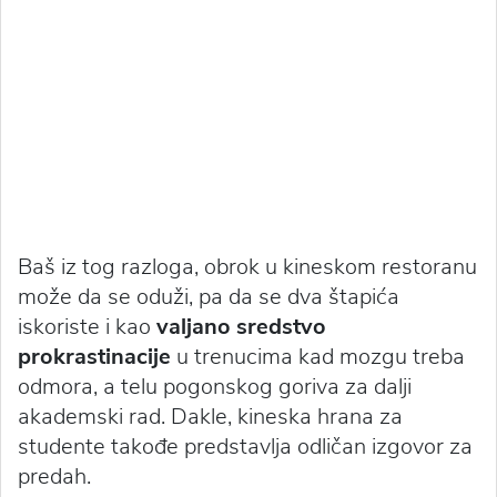
Baš iz tog razloga, obrok u kineskom restoranu
može da se oduži, pa da se dva štapića
iskoriste i kao
valjano sredstvo
prokrastinacije
u trenucima kad mozgu treba
odmora, a telu pogonskog goriva za dalji
akademski rad. Dakle, kineska hrana za
studente takođe predstavlja odličan izgovor za
predah.