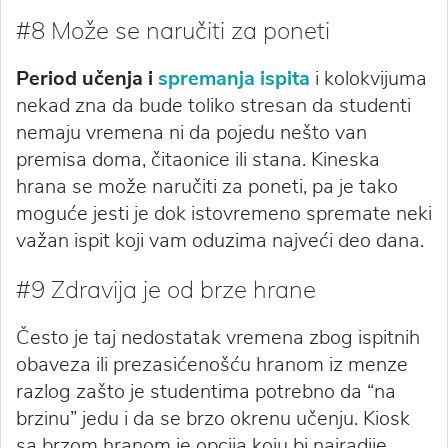
#8 Može se naručiti za poneti
Period učenja i
spremanja ispita
i kolokvijuma
nekad zna da bude toliko stresan da studenti
nemaju vremena ni da pojedu nešto van
premisa doma, čitaonice ili stana. Kineska
hrana se može naručiti za poneti, pa je tako
moguće jesti je dok istovremeno spremate neki
važan ispit koji vam oduzima najveći deo dana.
#9 Zdravija je od brze hrane
Često je taj nedostatak vremena zbog ispitnih
obaveza ili prezasićenošću hranom iz menze
razlog zašto je studentima potrebno da “na
brzinu” jedu i da se brzo okrenu učenju. Kiosk
sa brzom hranom je opcija koju bi najradije