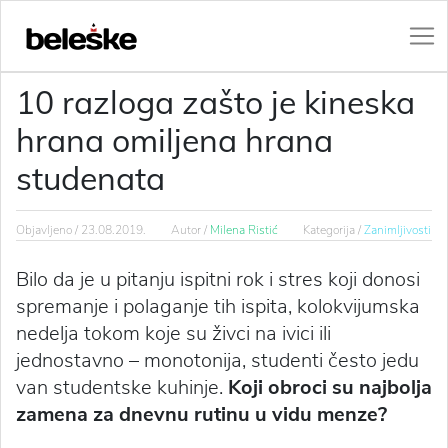
10 razloga zašto je kineska
hrana omiljena hrana
studenata
Objavljeno /
23.08.2019.
Autor /
Milena Ristić
Kategorija /
Zanimljivosti
Bilo da je u pitanju ispitni rok i stres koji donosi
spremanje i polaganje tih ispita, kolokvijumska
nedelja tokom koje su živci na ivici ili
jednostavno – monotonija, studenti često jedu
van studentske kuhinje.
Koji obroci su najbolja
zamena za dnevnu rutinu u vidu menze?