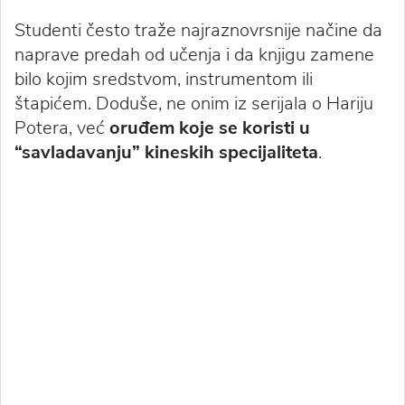
Studenti često traže najraznovrsnije načine da
naprave predah od učenja i da knjigu zamene
bilo kojim sredstvom, instrumentom ili
štapićem. Doduše, ne onim iz serijala o Hariju
Potera, već
oruđem koje se koristi u
“savladavanju” kineskih specijaliteta
.