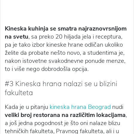
Kineska kuhinja se smatra najraznovrsnijom
na svetu
, sa preko 20 hiljada jela i receptura,
pa je tako izbor kineske hrane odličan ukoliko
želite da probate nešto novo, a studentima je,
nakon istovetne svakodnevne ponude menze,
to i više nego dobrodošla opcija.
#3 Kineska hrana nalazi se u blizini
fakulteta
Kada je u pitanju
kineska hrana Beograd
nudi
veliki broj restorana na različitim lokacijama
,
a još jedna pogodnost je što oni nalaze blizu
tehničkih fakulteta, Pravnog fakulteta, ali i u