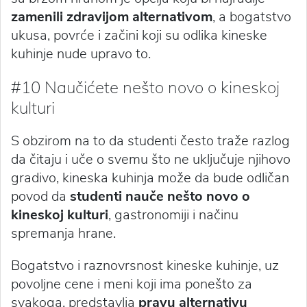
zamenili zdravijom alternativom
, a bogatstvo
ukusa, povrće i začini koji su odlika kineske
kuhinje nude upravo to.
#10 Naučićete nešto novo o kineskoj
kulturi
S obzirom na to da studenti često traže razlog
da čitaju i uče o svemu što ne uključuje njihovo
gradivo, kineska kuhinja može da bude odličan
povod da
studenti nauče nešto novo o
kineskoj kulturi
, gastronomiji i načinu
spremanja hrane.
Bogatstvo i raznovrsnost kineske kuhinje, uz
povoljne cene i meni koji ima ponešto za
svakoga, predstavlja
pravu alternativu