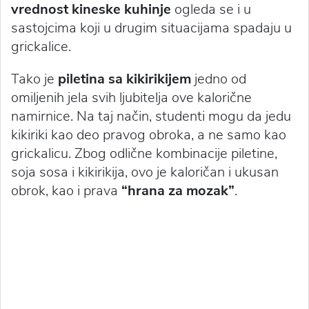
vrednost kineske kuhinje
ogleda se i u
sastojcima koji u drugim situacijama spadaju u
grickalice.
Tako je
piletina sa kikirikijem
jedno od
omiljenih jela svih ljubitelja ove kalorične
namirnice. Na taj način, studenti mogu da jedu
kikiriki kao deo pravog obroka, a ne samo kao
grickalicu. Zbog odlične kombinacije piletine,
soja sosa i kikirikija, ovo je kaloričan i ukusan
obrok, kao i prava
“hrana za mozak”
.