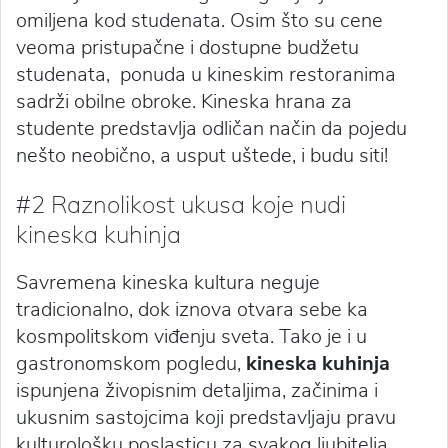
omiljena kod studenata. Osim što su cene
veoma pristupačne i dostupne budžetu
studenata, ponuda u kineskim restoranima
sadrži obilne obroke. Kineska hrana za
studente predstavlja odličan način da pojedu
nešto neobično, a usput uštede, i budu siti!
#2 Raznolikost ukusa koje nudi
kineska kuhinja
Savremena kineska kultura neguje
tradicionalno, dok iznova otvara sebe ka
kosmpolitskom viđenju sveta. Tako je i u
gastronomskom pogledu,
kineska kuhinja
ispunjena živopisnim detaljima, začinima i
ukusnim sastojcima koji predstavljaju pravu
kulturološku poslasticu za svakog ljubitelja