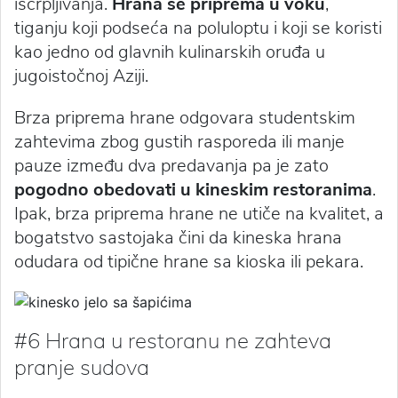
iscrpljivanja.
Hrana se priprema u voku
,
tiganju koji podseća na poluloptu i koji se koristi
kao jedno od glavnih kulinarskih oruđa u
jugoistočnoj Aziji.
Brza priprema hrane odgovara studentskim
zahtevima zbog gustih rasporeda ili manje
pauze između dva predavanja pa je zato
pogodno obedovati u kineskim restoranima
.
Ipak, brza priprema hrane ne utiče na kvalitet, a
bogatstvo sastojaka čini da kineska hrana
odudara od tipične hrane sa kioska ili pekara.
#6 Hrana u restoranu ne zahteva
pranje sudova