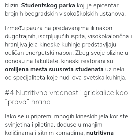
blizini
Studentskog parka
koji je epicentar
brojnih beogradskih visokoškolskih ustanova.
Između pauza na predavanjima ili nakon
dugotrajnih, iscrpljujućih ispita, visokokalorična i
hranljiva jela kineske kuhinje predstavljaju
odličan
energetski napon
. Zbog svoje blizine u
odnosu na fakultete, kineski restorani su
omiljena mesta suusreta studenata
uz neki
od specijaliteta koje nudi ova svetska kuhinja.
#4 Nutritivna vrednost i grickalice kao
“prava” hrana
Iako se u pripremi mnogih kineskih jela koriste
svinjetina i piletina, doduse u manjim
količinama i sitnim komadima,
nutritivna