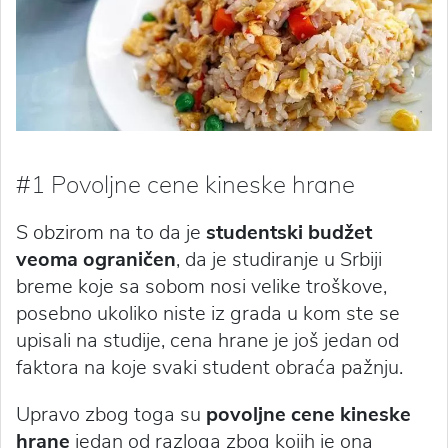
#1 Povoljne cene kineske hrane
S obzirom na to da je
studentski budžet
veoma ograničen
, da je studiranje u Srbiji
breme koje sa sobom nosi velike troškove,
posebno ukoliko niste iz grada u kom ste se
upisali na studije, cena hrane je još jedan od
faktora na koje svaki student obraća pažnju.
Upravo zbog toga su
povoljne cene kineske
hrane
jedan od razloga zbog kojih je ona