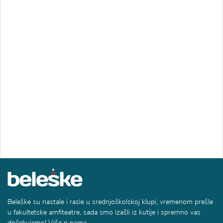
Beleške su nastale i rasle u srednjoškolskoj klupi, vremenom prešle
u fakultetske amfiteatre, sada smo izašli iz kutije i spremno vas
dočekujemo! Više o nama.