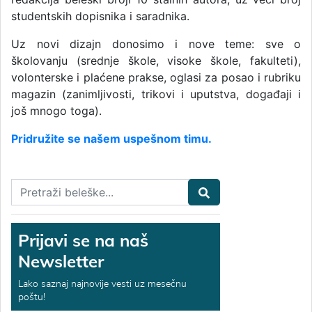
studentskih dopisnika i saradnika.
Uz novi dizajn donosimo i nove teme: sve o
školovanju (srednje škole, visoke škole, fakulteti),
volonterske i plaćene prakse, oglasi za posao i rubriku
magazin (zanimljivosti, trikovi i uputstva, događaji i
još mnogo toga).
Pridružite se našem uspešnom timu.
Prijavi se na naš
Newsletter
Lako saznaj najnovije vesti uz mesečnu
poštu!