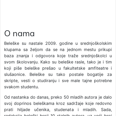
O nama
Beleške su nastale 2009. godine u srednjoškolskim
klupama sa željom da se na jednom mestu prikupi
baza znanja i odgovora koje traže srednjoškolci u
svom školovanju. Kako su beleške rasle, tako je i tim
koji piše beleške prešao u fakultetske amfiteatre i
slušaonice. Beleške su tako postale bogatije za
skripte, vesti o studiranju i sve male tajne potrebne
svakom studentu.
Od nastanka do danas, preko 50 mladih autora je dalo
svoj doprinos beleškama kroz sadržaje koje redovno
prati hiljade učenika, studenata i mladih. Sada,
redakcija beleški broji 10 stalnih autora, uz veći broj