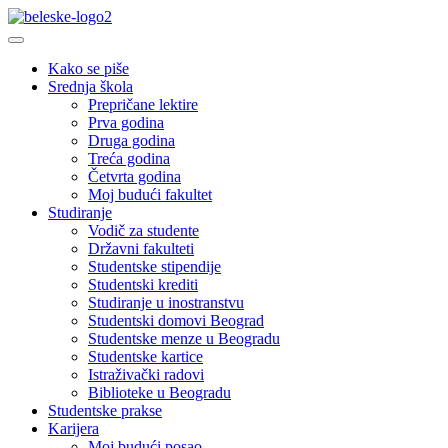
Kako se piše
Srednja škola
Prepričane lektire
Prva godina
Druga godina
Treća godina
Četvrta godina
Moj budući fakultet
Studiranje
Vodič za studente
Državni fakulteti
Studentske stipendije
Studentski krediti
Studiranje u inostranstvu
Studentski domovi Beograd
Studentske menze u Beogradu
Studentske kartice
Istraživački radovi
Biblioteke u Beogradu
Studentske prakse
Karijera
Moj budući posao