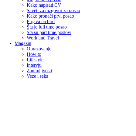
Kako napisati CV
Saveti za razgovor za posao
Kako pronaći prvi posao
Prijava na biro
Šta je full time posao
Šta su part time poslovi
Work and Travel
Magazin
Obrazovanje
How to
Lifestyle
Intervju
Zanimljivosti
Veze i seks