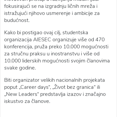
fokusirajući se na izgradnju ličnih mreža i
istražujući njihovo usmerenje i ambicije za
budućnost.
Kako bi postigao ovaj cilj, studentska
organizacija AIESEC organizuje više od 470
konferencija, pruža preko 10.000 mogućnosti
za stručnu praksu u inostranstvu i više od
10.000 liderskih mogućnosti svojim članovima
svake godine.
Biti organizator velikih nacionalnih projekata
poput „Career days“, „Život bez granica“ ili
„New Leaders“ predstavlja izazov i značajno
iskustvo za članove.