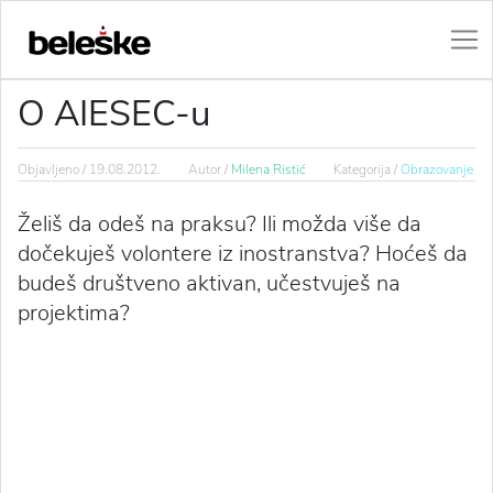
O AIESEC-u
Objavljeno /
19.08.2012.
Autor /
Milena Ristić
Kategorija /
Obrazovanje
Želiš da odeš na praksu? Ili možda više da
dočekuješ volontere iz inostranstva? Hoćeš da
budeš društveno aktivan, učestvuješ na
projektima?