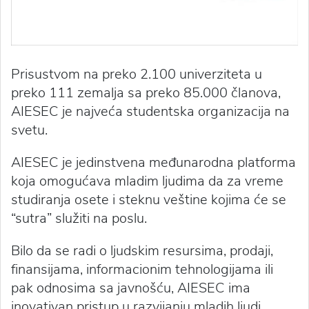
Prisustvom na preko 2.100 univerziteta u
preko 111 zemalja sa preko 85.000 članova,
AIESEC je najveća studentska organizacija na
svetu.
AIESEC je jedinstvena međunarodna platforma
koja omogućava mladim ljudima da za vreme
studiranja osete i steknu veštine kojima će se
“sutra” služiti na poslu.
Bilo da se radi o ljudskim resursima, prodaji,
finansijama, informacionim tehnologijama ili
pak odnosima sa javnošću, AIESEC ima
inovativan pristup u razvijanju mladih ljudi