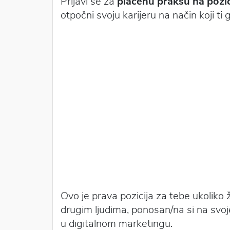
Prijavi se za
plaćenu praksu na pozici
otpočni svoju karijeru na način koji ti
Ovo je prava pozicija za tebe ukoliko
drugim ljudima, ponosan/na si na svoje
u digitalnom marketingu.