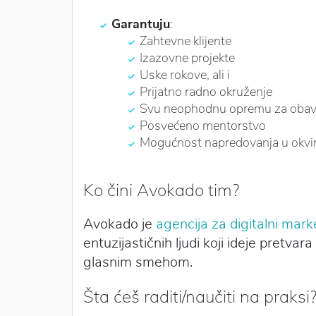
Garantuju
:
Zahtevne klijente
Izazovne projekte
Uske rokove, ali i
Prijatno radno okruženje
Svu neophodnu opremu za obavl
Posvećeno mentorstvo
Mogućnost napredovanja u okvir
Ko čini Avokado tim?
Avokado je
agencija za digitalni mar
entuzijastičnih ljudi koji ideje pretva
glasnim smehom.
Šta ćeš raditi/naučiti na praksi