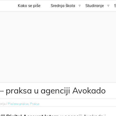
Kako se piše
Srednja škola
Studiranje
 – praksa u agenciji Avokado
rija /
Plaćene prakse,
Prakse