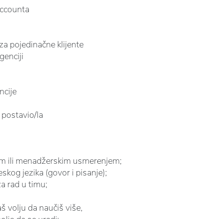
accounta
za pojedinačne klijente
genciji
ncije
i postavio/la
kim ili menadžerskim usmerenjem;
og jezika (govor i pisanje);
a rad u timu;
š volju da naučiš više,