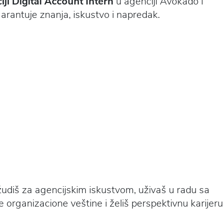
ji Digital Account Intern
u agenciji Avokado i
 garantuje znanja, iskustvo i napredak.
 žudiš za agencijskim iskustvom, uživaš u radu sa
 organizacione veštine i želiš perspektivnu karijeru