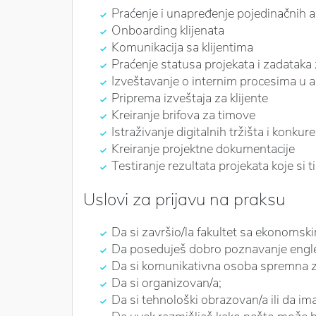
Praćenje i unapređenje pojedinačnih 
Onboarding klijenata
Komunikacija sa klijentima
Praćenje statusa projekata i zadataka 
Izveštavanje o internim procesima u a
Priprema izveštaja za klijente
Kreiranje brifova za timove
Istraživanje digitalnih tržišta i konkure
Kreiranje projektne dokumentacije
Testiranje rezultata projekata koje si t
Uslovi za prijavu na praksu
Da si završio/la fakultet sa ekonoms
Da poseduješ dobro poznavanje englesk
Da si komunikativna osoba spremna z
Da si organizovan/a;
Da si tehnološki obrazovan/a ili da ima