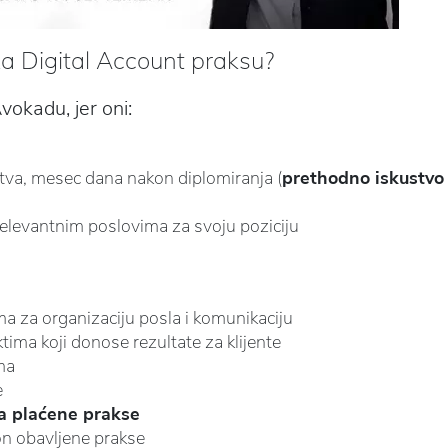
 za Digital Account praksu?
vokadu, jer oni:
va, mesec dana nakon diplomiranja (
prethodno iskustvo
erelevantnim poslovima za svoju poziciju
 za organizaciju posla i komunikaciju
tima koji donose rezultate za klijente
ma
e
a plaćene prakse
n obavljene prakse