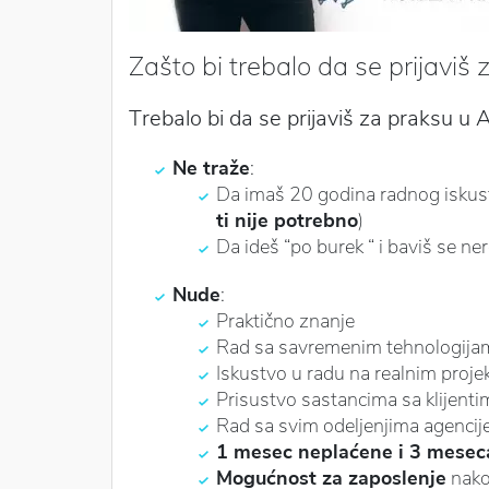
Zašto bi trebalo da se prijaviš
Trebalo bi da se prijaviš za praksu u A
Ne traže
:
Da imaš 20 godina radnog iskust
ti nije potrebno
)
Da ideš “po burek “ i baviš se n
Nude
:
Praktično znanje
Rad sa savremenim tehnologijama
Iskustvo u radu na realnim projek
Prisustvo sastancima sa klijenti
Rad sa svim odeljenjima agencij
1 mesec neplaćene i 3 mesec
Mogućnost za zaposlenje
nako