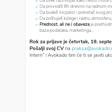
Da uvek razmišljaš kako nešto može bo
Da provodiš 8h dnevno na radnom me
Da budeš inicijator i pokretač svog pr
Da poštuješ kolege i radnu atmosferu
Prednost, ali ne i obaveza
je prethodn
baza podataka, marketinga…
Rok za prijave je četvrtak, 19. sep
Pošalji svoj CV
na
praksa@avokado.
Intern” i Avokado tim će ti se javiti uk