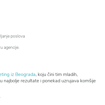
janje poslova
u agencije.
keting iz Beograda
, koju čini tim mladih,
ra u najbolje rezultate i ponekad uzrujava komšije
?