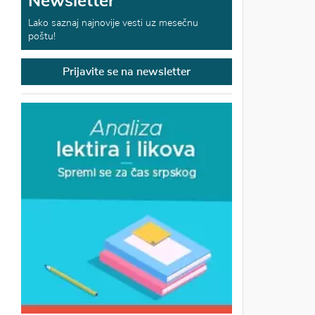
Newsletter
Lako saznaj najnovije vesti uz mesečnu
poštu!
Prijavite se na newsletter