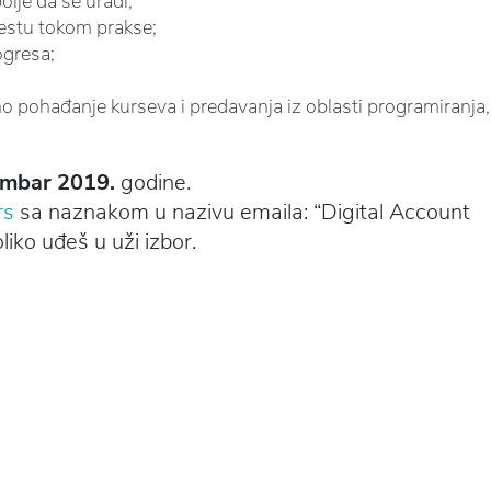
lje da se uradi;
stu tokom prakse;
ogresa;
;
o pohađanje kurseva i predavanja iz oblasti programiranja,
tembar 2019.
godine.
rs
sa naznakom u nazivu emaila: “Digital Account
oliko uđeš u uži izbor.