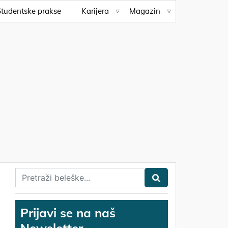
Studentske prakse
Karijera
Magazin
Prijavi se na naš