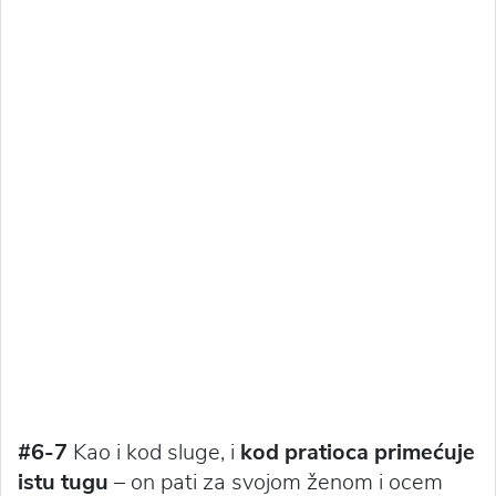
#6-7
Kao i kod sluge, i
kod pratioca primećuje
istu tugu
– on pati za svojom ženom i ocem