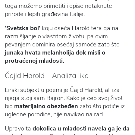
toga možemo primetiti i opise netaknute
prirode i lepih građevina Italije.
‘Svetska bol’
koju oseća Harold tera ga na
razmišljanje o vlastitom životu, pa ovim
pevanjem dominira osećaj samoće zato što
junaka hvata melanholija dok misli o
protraćenoj mladosti.
Čajld Harold – Analiza lika
Lirski subjekt u poemi je Čajld Harold, ali iza
njega stoji sam Bajron. Kako je ceo svoj život
bio
materijalno obezbeđen
zato što potiče iz
ugledne porodice, nije navikao na rad.
Upravo ta
dokolica u mladosti navela ga je da