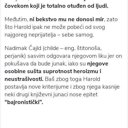
čovekom koji je totalno otuđen od ljudi.
Međutim,
ni bekstvo mu ne donosi mir
, zato
što Harold ipak ne može pobeći od svog
najgoreg neprijatelja – sebe samog.
Nadimak Čajld (childe – eng. štitonoša,
perjanik) sasvim odgovara njegovom liku jer on
pokušava da bude junak, iako su
njegove
osobine sušta suprotnost heroizmu i
neustrašivosti.
Baš zbog toga Harold
postavlja nove kriterijume i zbog njega kasnije
neki drugi književni junaci nose epitet
“bajronistički”.