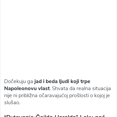
Dočekuju ga
jad i beda ljudi koji trpe
Napoleonovu vlast
. Shvata da realna situacija
nije ni približna očaravajućoj prošlosti o kojoj je
slušao.