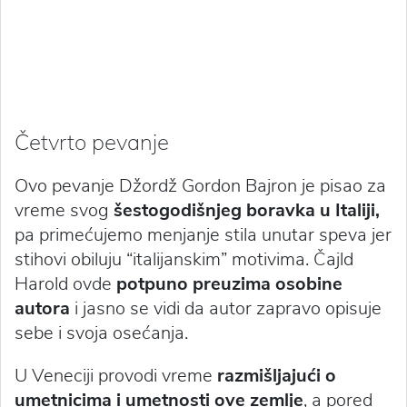
Četvrto pevanje
Ovo pevanje Džordž Gordon Bajron je pisao za
vreme svog
šestogodišnjeg boravka u Italiji,
pa primećujemo menjanje stila unutar speva jer
stihovi obiluju “italijanskim” motivima. Čajld
Harold ovde
potpuno preuzima osobine
autora
i jasno se vidi da autor zapravo opisuje
sebe i svoja osećanja.
U Veneciji provodi vreme
razmišljajući o
umetnicima i umetnosti ove zemlje
, a pored