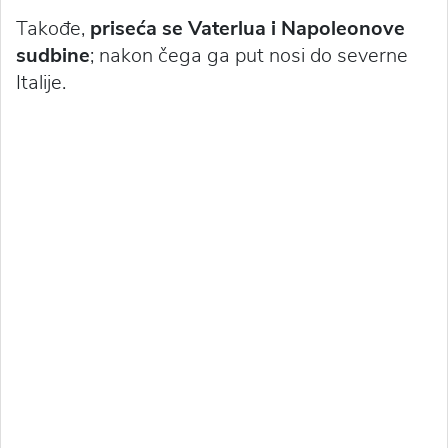
Takođe,
priseća se Vaterlua i Napoleonove
sudbine
; nakon čega ga put nosi do severne
Italije.