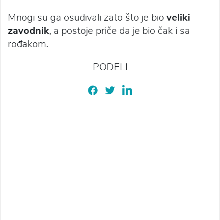
Mnogi su ga osuđivali zato što je bio
veliki
zavodnik
, a postoje priče da je bio čak i sa
rođakom.
PODELI