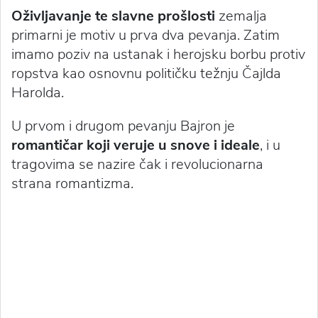
Oživljavanje te slavne prošlosti
zemalja
primarni je motiv u prva dva pevanja. Zatim
imamo poziv na ustanak i herojsku borbu protiv
ropstva kao osnovnu političku težnju Čajlda
Harolda.
U prvom i drugom pevanju Bajron je
romantičar koji veruje u snove i ideale
, i u
tragovima se nazire čak i revolucionarna
strana romantizma.