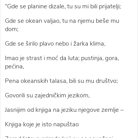
“Gde se planine dizale, tu su mi bili prijatelji;
Gde se okean valjao, tu na njemu beše mu
dom;
Gde se širilo plavo nebo i žarka klima,
Imao je strast i moć da luta; pustinja, gora,
pećina,
Pena okeanskih talasa, bili su mu društvo;
Govorili su zajedničkim jezikom,
Jasnijim od knjiga na jeziku njegove zemlje –
Knjiga koje je isto napuštao