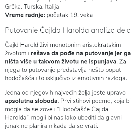
Grčka, Turska, Italija
Vreme radnje:
početak 19. veka
Putovanje Čajlda Harolda analiza dela
Čajld Harold živi monotonim aristokratskim
životom i
rešava da pođe na putovanje jer ga
ništa više u takvom životu ne ispunjava
. Za
njega to putovanje predstavlja nešto poput
hodočašća i to isključivo iz emotivnih razloga.
Jedna od njegovih najvećih želja jeste upravo
apsolutna sloboda
. Prvi stihovi poeme, koja bi
mogla da se zove i “Hodočašće Čajlda
Harolda”, mogli bi nas lako ubediti da glavni
junak ne planira nikada da se vrati.