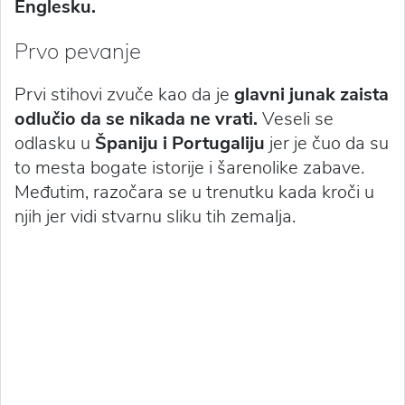
Englesku.
Prvo pevanje
Prvi stihovi zvuče kao da je
glavni junak zaista
odlučio da se nikada ne vrati.
Veseli se
odlasku u
Španiju i Portugaliju
jer je čuo da su
to mesta bogate istorije i šarenolike zabave.
Međutim, razočara se u trenutku kada kroči u
njih jer vidi stvarnu sliku tih zemalja.