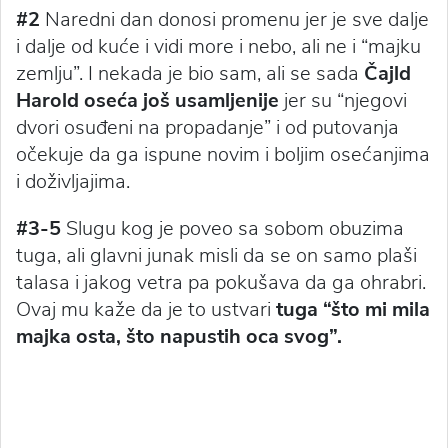
#2
Naredni dan donosi promenu jer je sve dalje
i dalje od kuće i vidi more i nebo, ali ne i “majku
zemlju”. I nekada je bio sam, ali se sada
Čajld
Harold oseća još usamljenije
jer su “njegovi
dvori osuđeni na propadanje” i od putovanja
očekuje da ga ispune novim i boljim osećanjima
i doživljajima.
#3-5
Slugu kog je poveo sa sobom obuzima
tuga, ali glavni junak misli da se on samo plaši
talasa i jakog vetra pa pokušava da ga ohrabri.
Ovaj mu kaže da je to ustvari
tuga “što mi mila
majka osta, što napustih oca svog”.