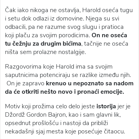
Čak iako nikoga ne ostavlja, Harold oseća tugu
i setu dok odlazi iz domovine. Njega su svi
odbacili, pa ne razume svog slugu i pratioca
koji plaču za svojim porodicima.
On ne oseća
tu čežnju za drugim bićima
, tačnije ne oseća
ništa sem prolazne nostalgije.
Razgovorima koje Harold ima sa svojim
saputnicima potenciraju se razlike između njih.
On je zapravo
krenuo u nepoznato sa nadom
da će otkriti nešto novo i pronaći emocije.
Motiv koji prožima celo delo jeste
istorija
jer je
Džordž Gordon Bajron, kao i sam glavni lik,
opsednut prošlošću i nastoji da približi
nekadašnji sjaj mesta koje posećuje čitaocu.