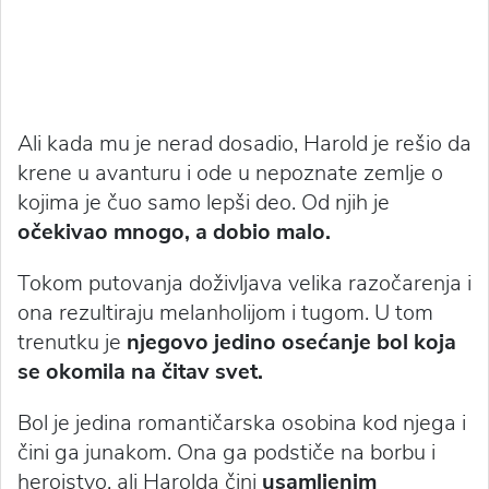
Ali kada mu je nerad dosadio, Harold je rešio da
krene u avanturu i ode u nepoznate zemlje o
kojima je čuo samo lepši deo. Od njih je
očekivao mnogo, a dobio malo.
Tokom putovanja doživljava velika razočarenja i
ona rezultiraju melanholijom i tugom. U tom
trenutku je
njegovo jedino osećanje bol koja
se okomila na čitav svet.
Bol je jedina romantičarska osobina kod njega i
čini ga junakom. Ona ga podstiče na borbu i
herojstvo, ali Harolda čini
usamljenim