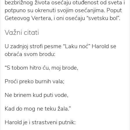
bezbrižnog života osećaju otuđenost od sveta i
potpuno su okrenuti svojim osećanjima. Poput
Geteovog Vertera, i oni osećaju “svetsku bol”.
Važni citati
U zadnjoj strofi pesme “Laku noć” Harold se
obraća svom brodu:
“S tobom hitro ću, moj brode,
Proći preko burnih vala;
Ne brinem kud puti vode,
Kad do mog ne teku žala.”
Harold je i strastveni putnik: