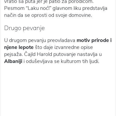
vratio sa puta jer je patio za porodicom.
Pesmom “Laku noć!” glavnom liku predstavlja
način da se oprosti od svoje domovine.
Drugo pevanje
U drugom pevanju preovladava
motiv prirode i
njene lepote
što daje izvanredne opise
pejsaža. Čajld Harold putovanje nastavlja u
Albaniji
i oduševljava se kulturom tih ljudi.