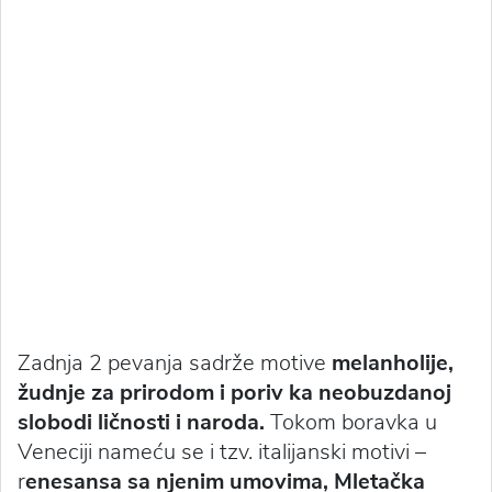
Zadnja 2 pevanja sadrže motive
melanholije,
žudnje za prirodom i poriv ka neobuzdanoj
slobodi ličnosti i naroda.
Tokom boravka u
Veneciji nameću se i tzv. italijanski motivi –
r
enesansa sa njenim umovima, Mletačka