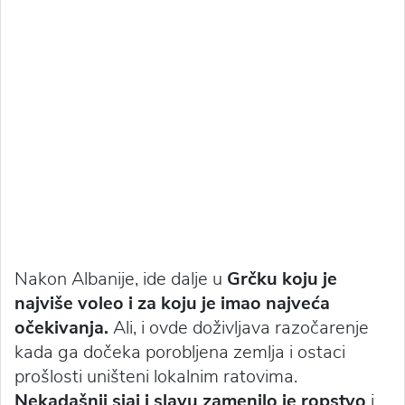
Nakon Albanije, ide dalje u
Grčku koju je
najviše voleo i za koju je imao najveća
očekivanja.
Ali, i ovde doživljava razočarenje
kada ga dočeka porobljena zemlja i ostaci
prošlosti uništeni lokalnim ratovima.
Nekadašnji sjaj i slavu zamenilo je ropstvo
i