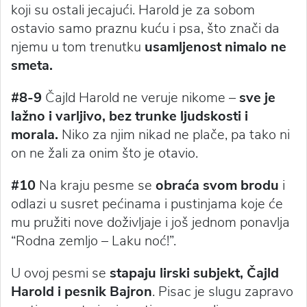
koji su ostali jecajući. Harold je za sobom
ostavio samo praznu kuću i psa, što znači da
njemu u tom trenutku
usamljenost nimalo ne
smeta.
#8-9
Čajld Harold ne veruje nikome –
sve je
lažno i varljivo, bez trunke ljudskosti i
morala.
Niko za njim nikad ne plače, pa tako ni
on ne žali za onim što je otavio.
#10
Na kraju pesme se
obraća svom brodu
i
odlazi u susret pećinama i pustinjama koje će
mu pružiti nove doživljaje i još jednom ponavlja
“Rodna zemljo – Laku noć!”.
U ovoj pesmi se
stapaju lirski subjekt, Čajld
Harold i pesnik Bajron
. Pisac je slugu zapravo