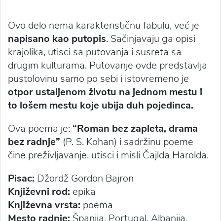
Ovo delo nema karakterističnu fabulu, već je
napisano kao putopis
. Sačinjavaju ga opisi
krajolika, utisci sa putovanja i susreta sa
drugim kulturama. Putovanje ovde predstavlja
pustolovinu samo po sebi i istovremeno je
otpor ustaljenom životu na jednom mestu i
to lošem mestu koje ubija duh pojedinca.
Ova poema je:
“Roman bez zapleta, drama
bez radnje”
(P. S. Kohan) i sadržinu poeme
čine preživljavanje, utisci i misli Čajlda Harolda.
Pisac:
Džordž Gordon Bajron
Književni rod:
epika
Književna vrsta:
poema
Mesto radnje:
Španija, Portugal, Albanija,