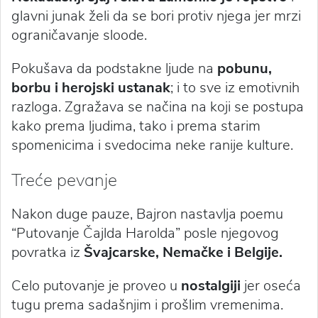
glavni junak želi da se bori protiv njega jer mrzi
ograničavanje sloode.
Pokušava da podstakne ljude na
pobunu,
borbu i herojski ustanak
; i to sve iz emotivnih
razloga. Zgražava se načina na koji se postupa
kako prema ljudima, tako i prema starim
spomenicima i svedocima neke ranije kulture.
Treće pevanje
Nakon duge pauze, Bajron nastavlja poemu
“Putovanje Čajlda Harolda” posle njegovog
povratka iz
Švajcarske, Nemačke i Belgije.
Celo putovanje je proveo u
nostalgiji
jer oseća
tugu prema sadašnjim i prošlim vremenima.