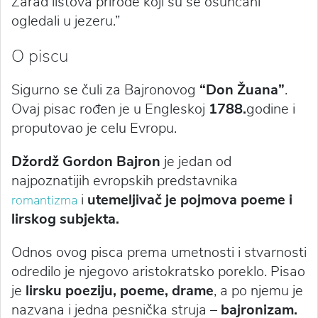
Zarad listova prirode koji su se osunčani
ogledali u jezeru.”
O piscu
Sigurno se čuli za Bajronovog
“Don Žuana”
.
Ovaj pisac rođen je u Engleskoj
1788.
godine i
proputovao je celu Evropu.
Džordž Gordon Bajron
je jedan od
najpoznatijih evropskih predstavnika
i
utemeljivač je pojmova poeme i
romantizma
lirskog subjekta.
Odnos ovog pisca prema umetnosti i stvarnosti
odredilo je njegovo aristokratsko poreklo. Pisao
je
lirsku poeziju, poeme, drame
, a po njemu je
nazvana i jedna pesnička struja –
bajronizam.