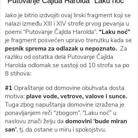
“Putovanje Čajlda Harolda” Laku noć
Jako je bitno izdvojiti ovaj lirski fragment koji se
nalazi između XIII i XIV strofe prvog pevanja u
poemi “Putovanje Čajlda Harolda”.
“Laku noć”
je fragment posvećen upravo trenutku kada se
pesnik sprema za odlazak u nepoznato.
Za
razliku od ostatka dela Putovanje Čajlda
Harolda odlomak se sastoji od 10 strofa sa po
8 stihova:
#1
Opraštanje od domovine obuhvata dosta
motiva:
plave vode, vetrove, valove i sunce.
Tuga zbog napuštanja domovine izražena je
ponavljanjem reči “zbogom”. “Laku noć” u
naslovu znači želju da
domovini ‘bude miran
san’
, tj. da ostane u miru i spokojstvu.