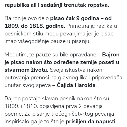
republika ali i sadašnji trenutak ropstva.
Bajron je ovo delo
pisao čak 9 godina – od
1809. do 1818. godine
. Primetna je razlika u
pesničkom stilu među pevanjima jer je pisac
imao višegodišnje pauze u pisanju.
Međutim, te pauze su bile opravdane –
Bajron
je pisao nakon što određene zemlje poseti u
stvarnom životu.
Svoja iskustva nakon
putovanja prenosi na glavnog lika i pripovedača
unutar svog speva –
Čajlda Harolda
.
Bajron postaje slavan pesnik nakon što su
1809. i 1810. objavljena prva 2 pevanja
poeme. Za pisanje trećeg i četvrtog pevanja
inspirisalo ga je to što je
prisiljen da napusti