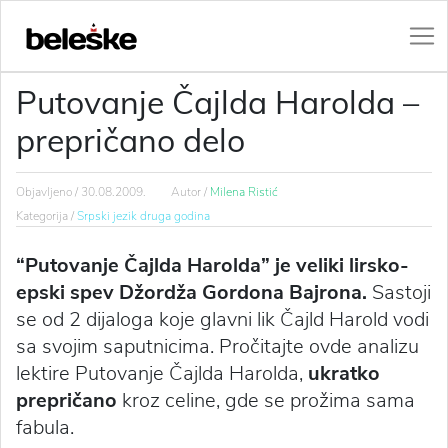
Putovanje Čajlda Harolda –
prepričano delo
Objavljeno /
30.08.2009.
Autor /
Milena Ristić
Kategorija /
Srpski jezik druga godina
“Putovanje Čajlda Harolda” je veliki lirsko-
epski spev Džordža Gordona Bajrona.
Sastoji
se od 2 dijaloga koje glavni lik Čajld Harold vodi
sa svojim saputnicima. Pročitajte ovde analizu
lektire Putovanje Čajlda Harolda,
ukratko
prepričano
kroz celine, gde se prožima sama
fabula.