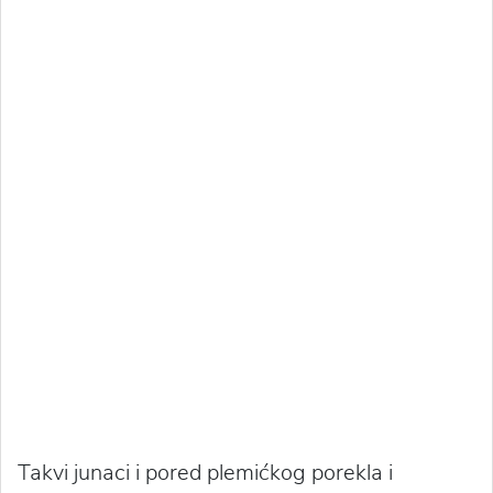
Takvi junaci i pored plemićkog porekla i