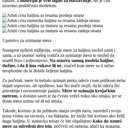
mature, a
materijal je vrlo lagan za održavanje,
što je čini
izuzetno praktičnim modelom.
Uputstvo za uzimanje mera
Nasuprot opštem mišljenju, svoje mere za haljinu možeš uzeti i
sama, a uz pomoć našeg vodiča za uzimanje mera to možeš da
uradiš brzo i jednostavno.
Na osnovu samog modela haljine,
dužine, i da li ima rukave ili ne
, znaćeš koje mere su ti tačno
neophodne da bi dobila željenu haljinu.
Za početak, mere bi trebalo uzimati preko odeće i tom prilikom treba
stajati uspravno, ali opušteno, kao što inače stojiš, da bi odeća što
prirodnije i ravnomernije padala.
Mere se uzimaju krojačkim
metrom
, a dodatni savet je da čvrsto vežeš traku oko struka, jer se
dosta mera uzima od ili od struka.
Takođe, korisno je da prilikom slanja svojih mera, navedeš i svoju
punu visinu na ravnom, i na štiklama, jer može biti korisno ako želiš
dugu haljinu. U nastavku teksta će biti objašnjeno
kako da uzmeš
mere za određeni deo tela
, počevši od ramena, idući ka nogama.