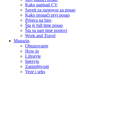
Kako napisati CV
Saveti za razgovor za posao
Kako pronaći prvi posao
Prijava na biro
Šta je full time posao
Šta su part time poslovi
Work and Travel
Magazin
Obrazovanje
How to
Lifestyle
Intervju
Zanimljivosti
Veze i seks