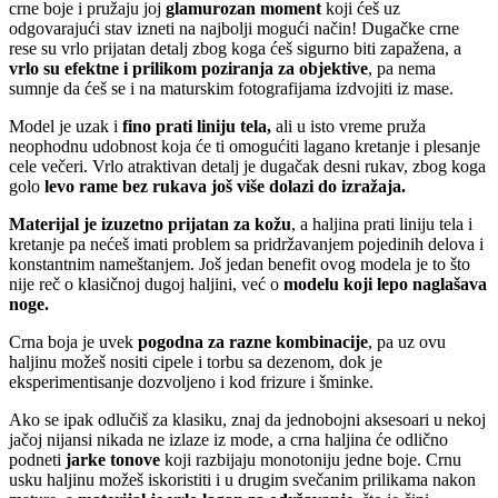
crne boje i pružaju joj
glamurozan moment
koji ćeš uz
odgovarajući stav izneti na najbolji mogući način! Dugačke crne
rese su vrlo prijatan detalj zbog koga ćeš sigurno biti zapažena, a
vrlo su efektne i prilikom poziranja za objektive
, pa nema
sumnje da ćeš se i na maturskim fotografijama izdvojiti iz mase.
Model je uzak i
fino prati liniju tela,
ali u isto vreme pruža
neophodnu udobnost koja će ti omogućiti lagano kretanje i plesanje
cele večeri. Vrlo atraktivan detalj je dugačak desni rukav, zbog koga
golo
levo rame bez rukava još više dolazi do izražaja.
Materijal je izuzetno prijatan za kožu
, a haljina prati liniju tela i
kretanje pa nećeš imati problem sa pridržavanjem pojedinih delova i
konstantnim nameštanjem. Još jedan benefit ovog modela je to što
nije reč o klasičnoj dugoj haljini, već o
modelu koji lepo naglašava
noge.
Crna boja je uvek
pogodna za razne kombinacije
, pa uz ovu
haljinu možeš nositi cipele i torbu sa dezenom, dok je
eksperimentisanje dozvoljeno i kod frizure i šminke.
Ako se ipak odlučiš za klasiku, znaj da jednobojni aksesoari u nekoj
jačoj nijansi nikada ne izlaze iz mode, a crna haljina će odlično
podneti
jarke tonove
koji razbijaju monotoniju jedne boje. Crnu
usku haljinu možeš iskoristiti i u drugim svečanim prilikama nakon