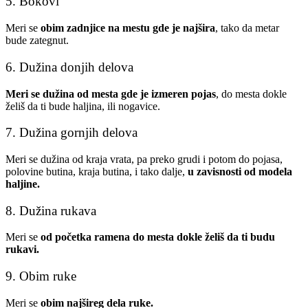
5. Bokovi
Meri se
obim zadnjice na mestu gde je najšira
, tako da metar
bude zategnut.
6. Dužina donjih delova
Meri se dužina od mesta gde je izmeren pojas
, do mesta dokle
želiš da ti bude haljina, ili nogavice.
7. Dužina gornjih delova
Meri se dužina od kraja vrata, pa preko grudi i potom do pojasa,
polovine butina, kraja butina, i tako dalje,
u zavisnosti od modela
haljine.
8. Dužina rukava
Meri se
od početka ramena do mesta dokle želiš da ti budu
rukavi.
9. Obim ruke
Meri se
obim najšireg dela ruke.