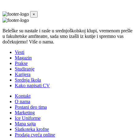
×
Beleške su nastale i rasle u srednjoškolskoj klupi, vremenom prešle
u fakultetske amfiteatre, sada smo izašli iz kutije i spremno vas
dočekujemo! Više o nama.
Vesti
Magazin
Prakse
Studiranje
Karijera
Srednja škola
Kako napisati CV
Kontakt
O nama
Postani deo tima
Marketing
Ice Uniforme
Mapa sajta
Slatkoteka krofne
Prodaja cveća online