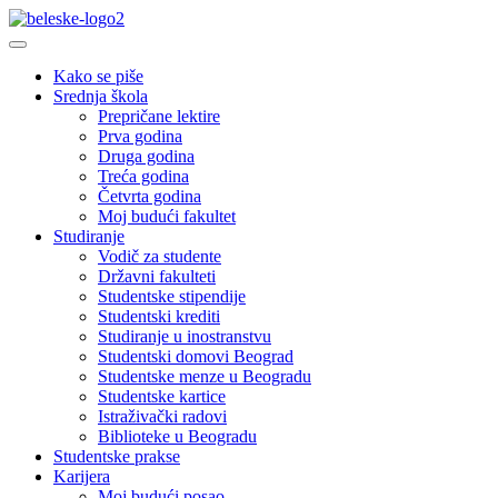
Kako se piše
Srednja škola
Prepričane lektire
Prva godina
Druga godina
Treća godina
Četvrta godina
Moj budući fakultet
Studiranje
Vodič za studente
Državni fakulteti
Studentske stipendije
Studentski krediti
Studiranje u inostranstvu
Studentski domovi Beograd
Studentske menze u Beogradu
Studentske kartice
Istraživački radovi
Biblioteke u Beogradu
Studentske prakse
Karijera
Moj budući posao