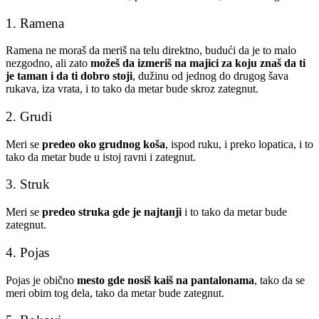
1. Ramena
Ramena ne moraš da meriš na telu direktno, budući da je to malo
nezgodno, ali zato
možeš da izmeriš na majici za koju znaš da ti
je taman i da ti dobro stoji
, dužinu od jednog do drugog šava
rukava, iza vrata, i to tako da metar bude skroz zategnut.
2. Grudi
Meri se
predeo oko grudnog koša
, ispod ruku, i preko lopatica, i to
tako da metar bude u istoj ravni i zategnut.
3. Struk
Meri se
predeo struka gde je najtanji
i to tako da metar bude
zategnut.
4. Pojas
Pojas je obično
mesto gde nosiš kaiš na pantalonama
, tako da se
meri obim tog dela, tako da metar bude zategnut.