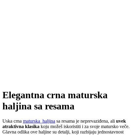
Elegantna crna maturska
haljina sa resama
Uska crna
maturska haljina
sa resama je neprevaziđena, ali
uvek
atraktivna klasika
koju možeš iskoristiti i za svoje matursko veče.
Glavna odlika ove haljine su detalji, koji razbijaju jednostavnost