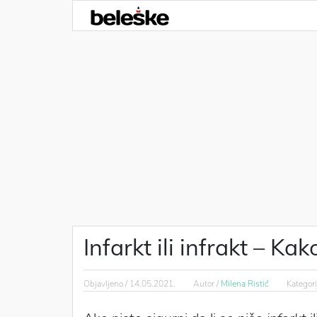
Infarkt ili infrakt – Kak
Objavljeno /
14.05.2021.
Autor /
Milena Ristić
Kategori