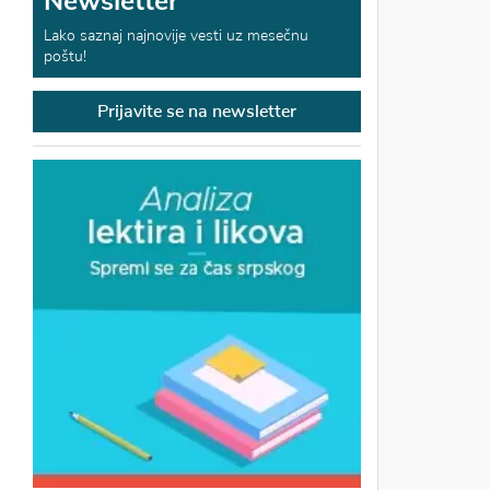
Newsletter
Lako saznaj najnovije vesti uz mesečnu
poštu!
Prijavite se na newsletter