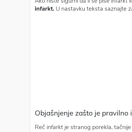
Ako niste sigurni da li se piše
infarkt
il
infarkt.
U nastavku teksta saznajte za
Objašnjenje zašto je pravilno 
Reč
infarkt
je stranog porekla, tačnije