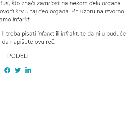
ctus,
što znači
zamrlost na nekom delu organa
ovodi krv u taj deo organa.
Po uzoru na izvorno
 samo
infarkt.
i treba pisati
infarkt
ili
infrakt,
te da ni u buduće
 da napišete ovu reč.
PODELI