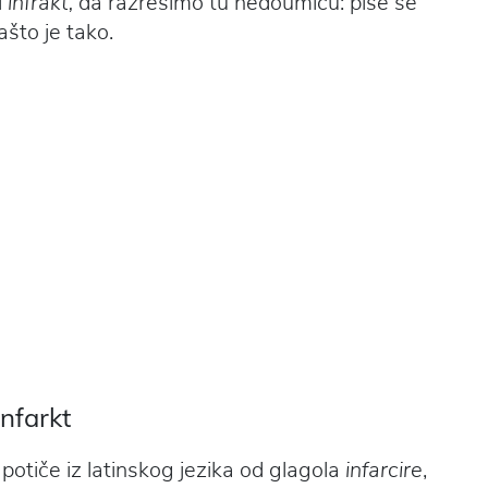
i
infrakt,
da razrešimo tu nedoumicu: piše se
što je tako.
infarkt
 potiče iz latinskog jezika od glagola
infarcire
,