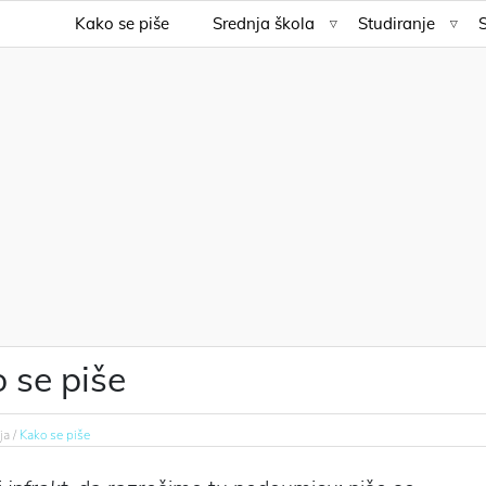
Kako se piše
Srednja škola
Studiranje
o se piše
ja /
Kako se piše