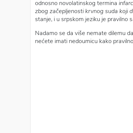
odnosno novolatinskog termina
infar
zbog začepljenosti krvnog suda koji d
stanje, i u srpskom jeziku je pravilno
Nadamo se da više nemate dilemu da l
nećete imati nedoumicu kako pravilno