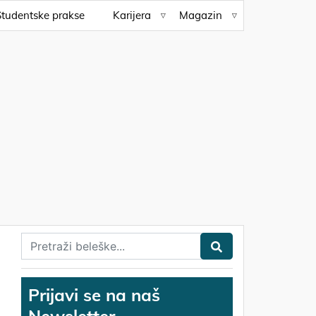
Studentske prakse
Karijera
Magazin
Prijavi se na naš