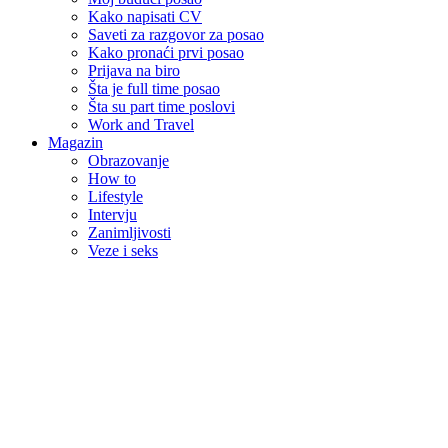
Kako napisati CV
Saveti za razgovor za posao
Kako pronaći prvi posao
Prijava na biro
Šta je full time posao
Šta su part time poslovi
Work and Travel
Magazin
Obrazovanje
How to
Lifestyle
Intervju
Zanimljivosti
Veze i seks