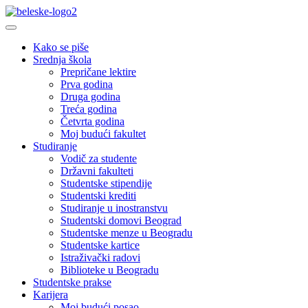
Kako se piše
Srednja škola
Prepričane lektire
Prva godina
Druga godina
Treća godina
Četvrta godina
Moj budući fakultet
Studiranje
Vodič za studente
Državni fakulteti
Studentske stipendije
Studentski krediti
Studiranje u inostranstvu
Studentski domovi Beograd
Studentske menze u Beogradu
Studentske kartice
Istraživački radovi
Biblioteke u Beogradu
Studentske prakse
Karijera
Moj budući posao