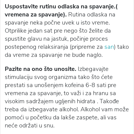
Uspostavite rutinu odlaska na spavanje.(
vremena za spavanje).
Rutina odlaska na
spavanje neka počne uvek u isto vreme.
Otprilike jedan sat pre nego što želite da
spustite glavu na jastuk, počinje proces
postepenog relaksiranja (pripreme za
san
) tako
da vreme za spavanje ne bude naglo.
Pazite na ono što unosite.
Izbegavajte
stimulaciju svog organizma tako što ćete
prestati sa unošenjem kofeina 6-8 sati pre
vremena za spavanje, to važi i za hranu sa
visokim sadržajem ugljenih hidrata . Takođe
treba da izbegavate alkohol. Alkohol vam može
pomoći u početku da lakše zaspete, ali vas
neće održati u snu.