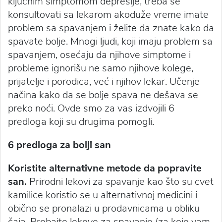
ključnim simptomom depresije, treba se
konsultovati sa lekarom akoduže vreme imate
problem sa spavanjem i želite da znate kako da
spavate bolje. Mnogi ljudi, koji imaju problem sa
spavanjem, osećaju da njihove simptome i
probleme ignorišu ne samo njihove kolege,
prijatelje i porodica, već i njihov lekar. Učenje
načina kako da se bolje spava ne dešava se
preko noći. Ovde smo za vas izdvojili 6
predloga koji su drugima pomogli.
6 predloga za bolji san
Koristite alternativne metode da popravite
san.
Prirodni lekovi za spavanje kao što su cvet
kamilice koristio se u alternativnoj medicini i
obično se pronalazi u prodavnicama u obliku
čaja. Probajte lekove za spavanje (za koje vam