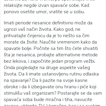
relaksijte negde izvan spavaće sobe. Kad
ponovo osetite umor, vratite se u sobu.
Imati periode nesanice definitivno može da
ugrozi vaš način života. Kako god, ne
prihvatajte činjenicu da je to nešto sa čim
morate da živite. Naučite vremenom kako da
spavate bolje. Počnite sa tim što ćete shvatiti
šta je nesanica, probajte alternativne metode
bez lekova, i započnite jedan program vežbi.
Onda pogledajte na druge aspekte vašeg
života. Da li imate ustanovljenu rutinu odlaska
na spavanje? Da li pazite na svoje kasne
obroke i da li izbegavate onu hranu i piće koji
stimulišu vaš organizam? Postarajte se da vam
spavaća soba bude mračna i tiha, navucite
zavese, uklonite TV. I konačno, kao i sa svakim