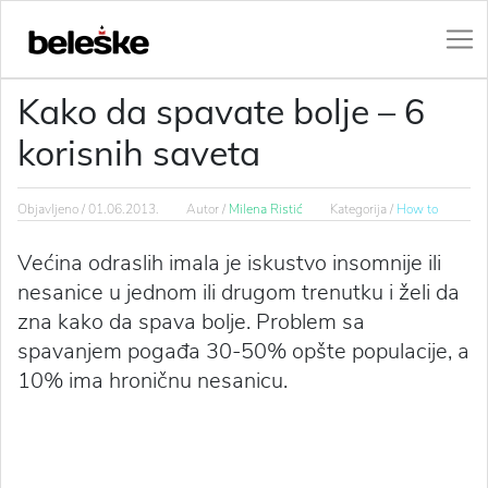
Kako da spavate bolje – 6
korisnih saveta
Objavljeno /
01.06.2013.
Autor /
Milena Ristić
Kategorija /
How to
Većina odraslih imala je iskustvo insomnije ili
nesanice u jednom ili drugom trenutku i želi da
zna kako da spava bolje. Problem sa
spavanjem pogađa 30-50% opšte populacije, a
10% ima hroničnu nesanicu.