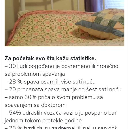
Za početak evo šta kažu statistike.
– 30 ljudi pogođeno je povremeno ili hronično
sa problemom spavanja
– 28 % spava osam ili više sati noću
– 20 procenata spava manje od šest sati noću
– samo 30% priča o svom problemu sa
spavanjem sa doktorom
– 54% odraslih vozača vozilo je pospano bar
jednom tokom protekle godine
– 28 % tvrdi da su zadremali ili pali u san dok