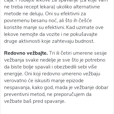
ne treba recept lekara) ukoliko alternativne
metode ne deluju. Oni su efektivni za
povremenu besanu noć, ali što ih češće
koristite manje su efektivni. Kad uzimate ove
lekove nemojte da vozite i ne pokušavajte
druge aktivnosti koje zahtevaju budnost.
Redovno vežbajte.
Tri ili četiri umerene sesije
vežbanja svake nedelje je sve što je potrebno
da biste bolje spavali i obezbedili sebi više
energije. Oni koji redovno umereno vežbaju
verovatno će iskusiti manje epizode
nespavanja, kako god, mada je vežbanje dobar
preventivni metod, ne preporučujem da
vežbate baš pred spavanje.