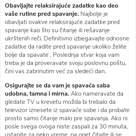
Obavljajte relaksirajuće zadatke kao deo
vaše rutine pred spavanje.
Najbolje je
obavljati ovakve relaksirajuće zadatke pred
spavanje kao što su čitanje ili rešavanje
ukrštenih reči. Definitivno izbegavajte odnosne
zadatke da radite pred spavanje ukoliko želite
bolje da spavate . Poslednja stvar koja vam
treba je da proveravate svoju poslovnu poštu,
čini vas zabrinutim već za sledeći dan.
Osigurajte se da vam je spavaća saba
udobna, tamna i mirna.
Ako nameravate da
gledate TV u krevetu možda bi trebalo da
televizor iznesete iz spavaće sobe i da probate
prosto samo čitanje malo pre spavanja. Ako ni
posle svega ovoga niste zaspali za 30 minuta,
ustanite za neko vreme, pa opet čitajte ili se