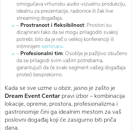
omogućava vrhunsku audio-vizuelnu produkciju,
idealnu za prezentacije, radionice ili čak live
streaming događaja.
–
Prostranost i fleksibilnost
: Prostori su
dizajnirani tako da se mogu prilagoditi svakoj
potrebi, bilo da je reč o velikoj konferenciji ili
intimnijem
seminaru
.
–
Profesionalni tim
: Osoblje je pažljivo obučeno
da se prilagodi svim vašim potrebama,
garantujući da će svaki segment vašeg događaja
proteći besprekorno.
Kada se sve uzme u obzir, jasno je zašto je
Dream Event Centar
pravi izbor – kombinacija
lokacije, opreme, prostora, profesionalizma i
gastronomije čini ga idealnim mestom za vaš
poslovni događaj koji će zasigurno biti priča
dana.