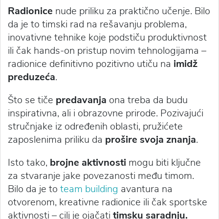
Radionice
nude priliku za praktično učenje. Bilo
da je to timski rad na rešavanju problema,
inovativne tehnike koje podstiču produktivnost
ili čak hands-on pristup novim tehnologijama –
radionice definitivno pozitivno utiču na
imidž
preduzeća
.
Što se tiče
predavanja
ona treba da budu
inspirativna, ali i obrazovne prirode. Pozivajući
stručnjake iz određenih oblasti, pružićete
zaposlenima priliku da
prošire svoja znanja
.
Isto tako,
brojne aktivnosti
mogu biti ključne
za stvaranje jake povezanosti među timom.
Bilo da je to
team building
avantura na
otvorenom, kreativne radionice ili čak sportske
aktivnosti – cilj je ojačati
timsku saradnju.