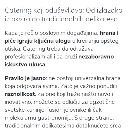
Catering koji oduševljava: Od izlazaka
iz okvira do tradicionalnih delikatesa
Kada je reč o poslovnim događajima,
hrana i
piće igraju ključnu ulogu
u kreiranju opšteg
utiska. Catering treba da odražava
profesionalizam ali i da pruži
nezaboravno
iskustvo ukusa
.
Pravilo je jasno
: ne postoji univerzalna hrana
koja odgovara svima. Zato je važno ponuditi
raznolikost
. Za one koji traže nešto novo i
inovativno, možete se odlučiti za egzotične
svetske kuhinje, fusion jelovnike ili čak
molekularnu gastronomiju. S druge strane,
tradicionalnim delikatesima dotaknućete srca