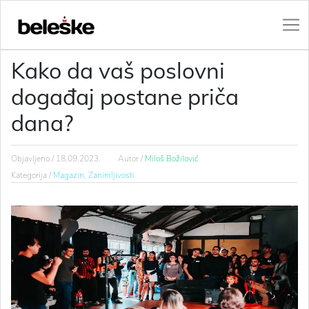
Kako da vaš poslovni
događaj postane priča
dana?
Objavljeno /
18.09.2023.
Autor /
Miloš Božilović
Kategorija /
Magazin,
Zanimljivosti