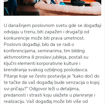
U današnjem poslovnom svetu gde se događaji
odvijaju u trenu, biti zapažen i drugačiji od
konkurencije može biti prava umetnost.
Poslovni događaji, bilo da se radi o
konferencijama, seminarima, tim bilding
aktivnostima ili proslavi jubileja, postali su
ključni elementi korporativne kulture i
brendiranja svakog ozbiljnog poslodavca.
Pitanje koje se često postavlja je “kako doći do
te tačke da vaš događaj bude senzacija o kojoj
svi pričaju?” Odgovor leži u detaljima,
predanosti i strasti koju ulažete u planiranje i
realizaciju. Vaš događaj može biti više od