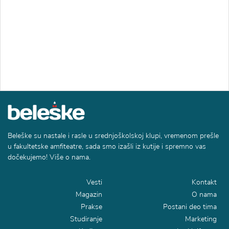
Beleške su nastale i rasle u srednjoškolskoj klupi, vremenom prešle
u fakultetske amfiteatre, sada smo izašli iz kutije i spremno vas
dočekujemo! Više o nama.
Vesti
Kontakt
Magazin
O nama
Prakse
Postani deo tima
Studiranje
Marketing