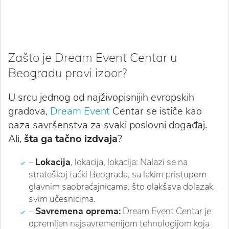
Zašto je Dream Event Centar u
Beogradu pravi izbor?
U srcu jednog od najživopisnijih evropskih
gradova,
Dream Event
Centar se ističe kao
oaza savršenstva za svaki poslovni događaj.
Ali,
šta ga tačno izdvaja
?
–
Lokacija
, lokacija, lokacija: Nalazi se na
strateškoj tački Beograda, sa lakim pristupom
glavnim saobraćajnicama, što olakšava dolazak
svim učesnicima.
–
Savremena oprema:
Dream Event Centar je
opremljen najsavremenijom tehnologijom koja