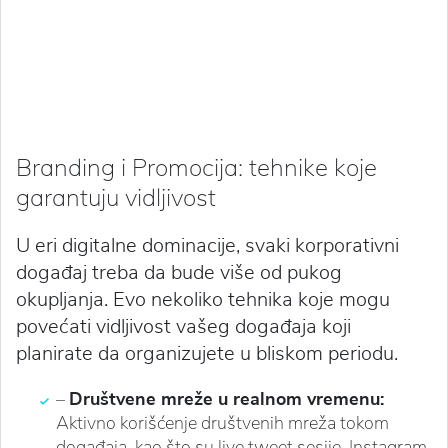
Branding i Promocija: tehnike koje
garantuju vidljivost
U eri digitalne dominacije, svaki korporativni
događaj treba da bude više od pukog
okupljanja. Evo nekoliko tehnika koje mogu
povećati vidljivost vašeg događaja koji
planirate da organizujete u bliskom periodu.
–
Društvene mreže u realnom vremenu:
Aktivno korišćenje društvenih mreža tokom
događaja, kao što su live tweet sesije, Instagram