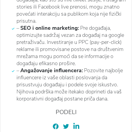
stories ili Facebook live prenosi, mogu znatno
povećati interakciju sa publikom koja nije fizički
prisutna.
–
SEO i online marketing:
Pre događaja,
optimizujte sadržaj vezan za događaj na google
pretraživaču. Investiranje u PPC (pay-per-click)
reklame ili promovisane postove na društvenim
mrežama mogu pomoći da se informacije o
događaju efikasno prošire.
–
Angažovanje influencera:
Pozovite najbolje
influencere iz vaše oblasti poslovanja da
prisustvuju događaju i podele svoje iskustvo.
Njihova podrška može itekako doprineti da vaš
korporativni događaj postane priča dana.
PODELI