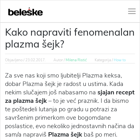
Kako napraviti fenomenalan
plazma šejk?
Objavljeno /
23.02.2017.
Autor /
Milena Ristić
Kategorija /
How to
Za sve nas koji smo ljubitelji Plazma keksa,
dobar Plazma šejk je radost u ustima. Kada
nekim slučajem još nabasamo na
sjajan recept
za plazma šejk
– to je već praznik. I da bismo
te poštedeli lutanja po gradu u potrazi za
savršenim primerkom ove bogomdane
poslastice, evo nekoliko jednostavnih načina da
sam/a napraviš
Plazma šejk
baš po meri.