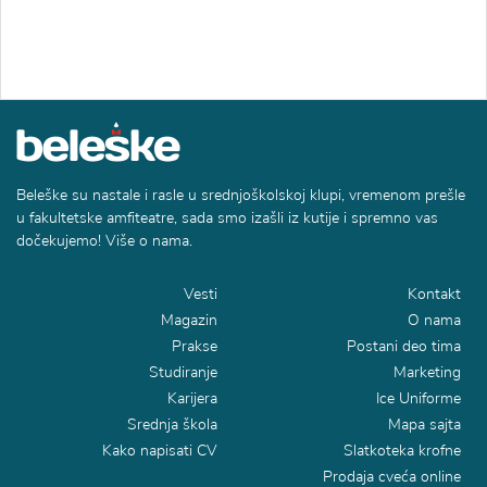
Beleške su nastale i rasle u srednjoškolskoj klupi, vremenom prešle
u fakultetske amfiteatre, sada smo izašli iz kutije i spremno vas
dočekujemo! Više o nama.
Vesti
Kontakt
Magazin
O nama
Prakse
Postani deo tima
Studiranje
Marketing
Karijera
Ice Uniforme
Srednja škola
Mapa sajta
Kako napisati CV
Slatkoteka krofne
Prodaja cveća online