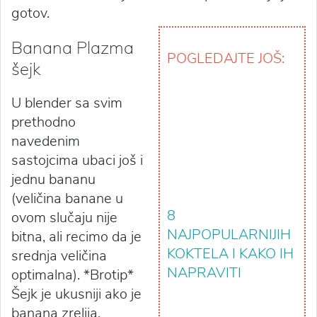
gotov.
Banana Plazma
POGLEDAJTE JOŠ:
šejk
U blender sa svim
prethodno
navedenim
sastojcima ubaci još i
jednu bananu
(veličina banane u
8
ovom slučaju nije
NAJPOPULARNIJIH
bitna, ali recimo da je
KOKTELA I KAKO IH
srednja veličina
NAPRAVITI
optimalna). *Brotip*
Šejk je ukusniji ako je
banana zrelija,