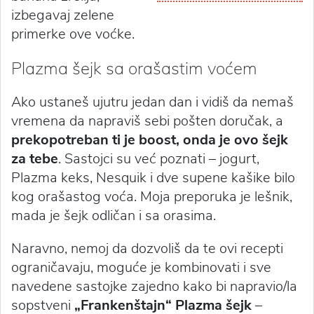
izbegavaj zelene
primerke ove voćke.
Plazma šejk sa orašastim voćem
Ako ustaneš ujutru jedan dan i vidiš da nemaš
vremena da napraviš sebi pošten doručak, a
prekopotreban ti je boost, onda je ovo šejk
za tebe
. Sastojci su već poznati – jogurt,
Plazma keks, Nesquik i dve supene kašike bilo
kog orašastog voća. Moja preporuka je lešnik,
mada je šejk odličan i sa orasima.
Naravno, nemoj da dozvoliš da te ovi recepti
ograničavaju, moguće je kombinovati i sve
navedene sastojke zajedno kako bi napravio/la
sopstveni
„Frankenštajn“ Plazma šejk
–