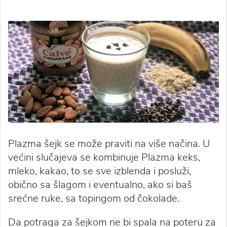
Plazma šejk se može praviti na više načina. U
većini slučajeva se kombinuje Plazma keks,
mleko, kakao, to se sve izblenda i posluži,
obično sa šlagom i eventualno, ako si baš
srećne ruke, sa topingom od čokolade.
Da potraga za šejkom ne bi spala na poteru za