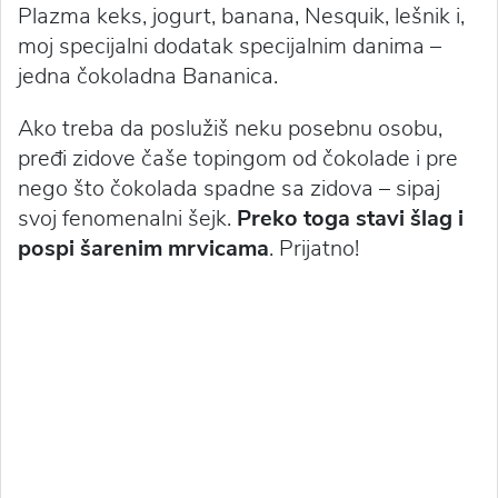
Plazma keks, jogurt, banana, Nesquik, lešnik i,
moj specijalni dodatak specijalnim danima –
jedna čokoladna Bananica.
Ako treba da poslužiš neku posebnu osobu,
pređi zidove čaše topingom od čokolade i pre
nego što čokolada spadne sa zidova – sipaj
svoj fenomenalni šejk.
Preko toga stavi šlag i
pospi šarenim mrvicama
. Prijatno!