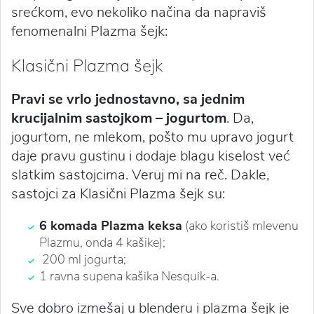
srećkom, evo nekoliko načina da napraviš
fenomenalni Plazma šejk:
Klasični Plazma šejk
Pravi se vrlo jednostavno, sa jednim
krucijalnim sastojkom – jogurtom
. Da,
jogurtom, ne mlekom, pošto mu upravo jogurt
daje pravu gustinu i dodaje blagu kiselost već
slatkim sastojcima. Veruj mi na reč. Dakle,
sastojci za Klasični Plazma šejk su:
6 komada Plazma keksa
(ako koristiš mlevenu
Plazmu, onda 4 kašike);
200 ml jogurta;
1 ravna supena kašika Nesquik-a.
Sve dobro izmešaj u blenderu i plazma šejk je