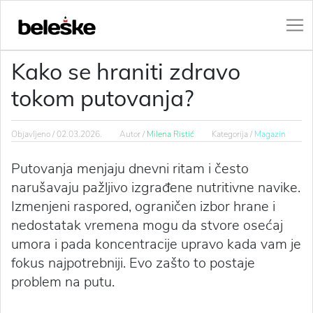
Kako se hraniti zdravo
tokom putovanja?
Objavljeno /
02.03.2026.
Autor /
Milena Ristić
Kategorija /
Magazin
Putovanja menjaju dnevni ritam i često
narušavaju pažljivo izgrađene nutritivne navike.
Izmenjeni raspored, ograničen izbor hrane i
nedostatak vremena mogu da stvore osećaj
umora i pada koncentracije upravo kada vam je
fokus najpotrebniji. Evo zašto to postaje
problem na putu.