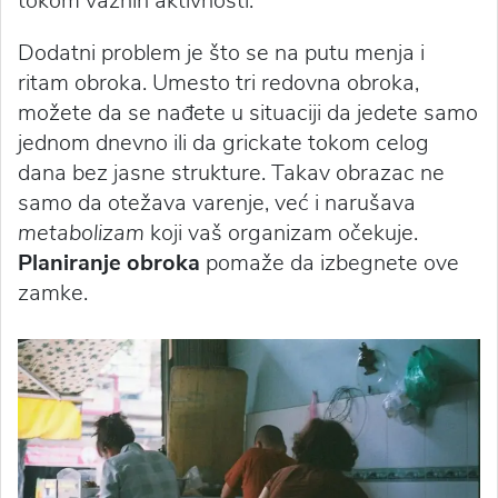
tokom važnih aktivnosti.
Dodatni problem je što se na putu menja i
ritam obroka. Umesto tri redovna obroka,
možete da se nađete u situaciji da jedete samo
jednom dnevno ili da grickate tokom celog
dana bez jasne strukture. Takav obrazac ne
samo da otežava varenje, već i narušava
metabolizam
koji vaš organizam očekuje.
Planiranje obroka
pomaže da izbegnete ove
zamke.