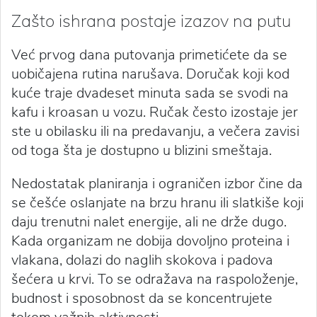
Zašto ishrana postaje izazov na putu
Već prvog dana putovanja primetićete da se
uobičajena rutina narušava. Doručak koji kod
kuće traje dvadeset minuta sada se svodi na
kafu i kroasan u vozu. Ručak često izostaje jer
ste u obilasku ili na predavanju, a večera zavisi
od toga šta je dostupno u blizini smeštaja.
Nedostatak planiranja i ograničen izbor čine da
se češće oslanjate na brzu hranu ili slatkiše koji
daju trenutni nalet energije, ali ne drže dugo.
Kada organizam ne dobija dovoljno proteina i
vlakana, dolazi do naglih skokova i padova
šećera u krvi. To se odražava na raspoloženje,
budnost i sposobnost da se koncentrujete