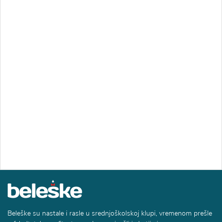
Beleške su nastale i rasle u srednjoškolskoj klupi, vremenom prešle