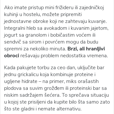
Ako imate pristup mini frižideru ili zajedničkoj
kuhinji u hostelu, možete pripremiti
jednostavne obroke koji ne zahtevaju kuvanje.
Integralni hleb sa avokadom i kuvanim jajetom,
jogurt sa granolom i bobičastim voćem ili
sendvič sa sirom i povrćem mogu da budu
spremni za nekoliko minuta.
Brzi, ali hranljivi
obroci
rešavaju problem nedostatka vremena.
Kada pakujete torbu za ceo dan, uključite bar
jednu grickalicu koja kombinuje proteine i
ugljene hidrate – na primer, miks orašastih
plodova sa suvim grožđem ili proteinski bar sa
niskim sadržajem šećera. To sprečava situaciju
u kojoj ste prisiljeni da kupite bilo šta samo zato
što ste gladni i nemate alternativu.