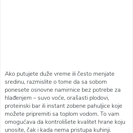
Ako putujete duže vreme ili često menjate
sredinu, razmislite o tome da sa sobom
ponesete osnovne namirnice bez potrebe za
hlađenjem – suvo voće, orašasti plodovi,
proteinski bar ili instant zobene pahuljice koje
možete pripremiti sa toplom vodom. To vam
omogućava da kontrolišete kvalitet hrane koju
unosite, čak i kada nema pristupa kuhinji.