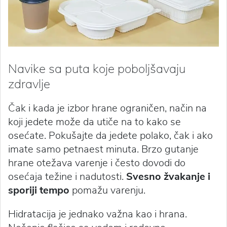
Navike sa puta koje poboljšavaju
zdravlje
Čak i kada je izbor hrane ograničen, način na
koji jedete može da utiče na to kako se
osećate. Pokušajte da jedete polako, čak i ako
imate samo petnaest minuta. Brzo gutanje
hrane otežava varenje i često dovodi do
osećaja težine i nadutosti.
Svesno žvakanje i
sporiji tempo
pomažu varenju.
Hidratacija je jednako važna kao i hrana.