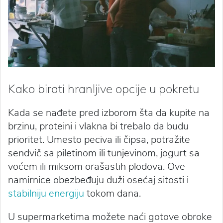
Kako birati hranljive opcije u pokretu
Kada se nađete pred izborom šta da kupite na
brzinu, proteini i vlakna bi trebalo da budu
prioritet. Umesto peciva ili čipsa, potražite
sendvič sa piletinom ili tunjevinom, jogurt sa
voćem ili miksom orašastih plodova. Ove
namirnice obezbeđuju duži osećaj sitosti i
stabilniju energiju
tokom dana.
U supermarketima možete naći gotove obroke