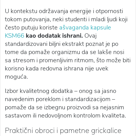
U kontekstu održavanja energije i otpornosti
tokom putovanja, neki studenti i mladi ljudi koji
često putuju koriste
ašvaganda kapsule
KSM66
kao dodatak ishrani.
Ovaj
standardizovani biljni ekstrakt poznat je po
tome da pomaže organizmu da se lakše nosi
sa stresom i promenljivim ritmom, što može biti
korisno kada redovna ishrana nije uvek
moguća.
Izbor kvalitetnog dodatka – onog sa jasno
navedenim poreklom i standardizacijom –
pomaže da se izbegnu proizvodi sa nejasnim
sastavom ili nedovoljnom kontrolom kvaliteta.
Praktični obroci i pametne grickalice