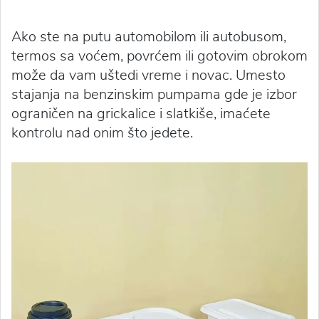
Ako ste na putu automobilom ili autobusom,
termos sa voćem, povrćem ili gotovim obrokom
može da vam uštedi vreme i novac. Umesto
stajanja na benzinskim pumpama gde je izbor
ograničen na grickalice i slatkiše, imaćete
kontrolu nad onim što jedete.