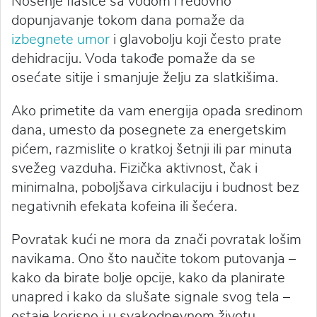
Nošenje flašice sa vodom i redovno
dopunjavanje tokom dana pomaže da
izbegnete umor
i glavobolju koji često prate
dehidraciju. Voda takođe pomaže da se
osećate sitije i smanjuje želju za slatkišima.
Ako primetite da vam energija opada sredinom
dana, umesto da posegnete za energetskim
pićem, razmislite o kratkoj šetnji ili par minuta
svežeg vazduha. Fizička aktivnost, čak i
minimalna, poboljšava cirkulaciju i budnost bez
negativnih efekata kofeina ili šećera.
Povratak kući ne mora da znači povratak lošim
navikama. Ono što naučite tokom putovanja –
kako da birate bolje opcije, kako da planirate
unapred i kako da slušate signale svog tela –
ostaje korisno i u svakodnevnom životu.