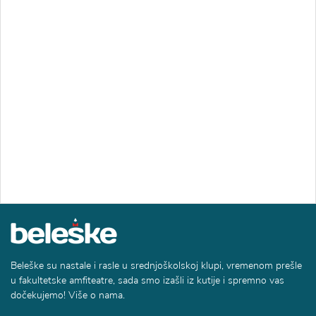
Beleške su nastale i rasle u srednjoškolskoj klupi, vremenom prešle
u fakultetske amfiteatre, sada smo izašli iz kutije i spremno vas
dočekujemo! Više o nama.