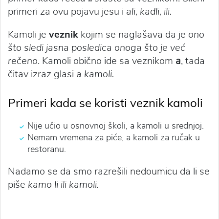
primeri za ovu pojavu jesu i
ali, kadli, ili.
Kamoli je
veznik
kojim se naglašava da je
ono
što sledi jasna posledica onoga što je već
rečeno
. Kamoli obično ide sa veznikom
a
, tada
čitav izraz glasi
a kamoli.
Primeri kada se koristi veznik kamoli
Nije učio u osnovnoj školi, a kamoli u srednjoj.
Nemam vremena za piće, a kamoli za ručak u
restoranu.
Nadamo se da smo razrešili nedoumicu da li se
piše
kamo li ili kamoli.