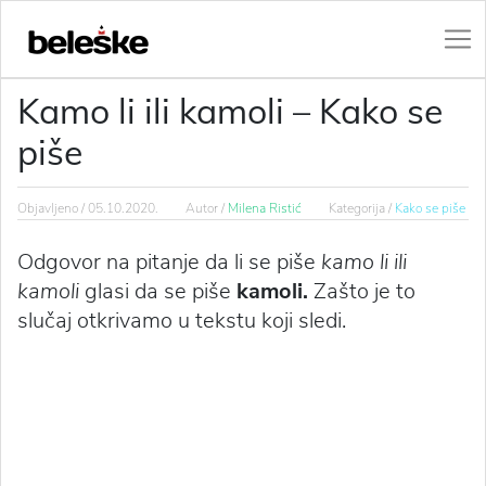
Kamo li ili kamoli – Kako se
piše
Objavljeno /
05.10.2020.
Autor /
Milena Ristić
Kategorija /
Kako se piše
Odgovor na pitanje da li se piše
kamo li ili
kamoli
glasi
da se piše
kamoli.
Zašto je to
slučaj otkrivamo u tekstu koji sledi.