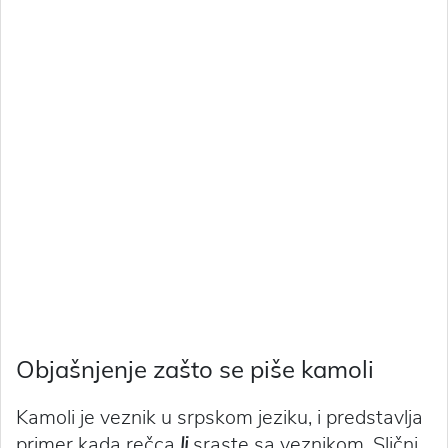
Objašnjenje zašto se piše kamoli
Kamoli je veznik u srpskom jeziku, i predstavlja
primer kada rečca
li
sraste sa veznikom. Slični