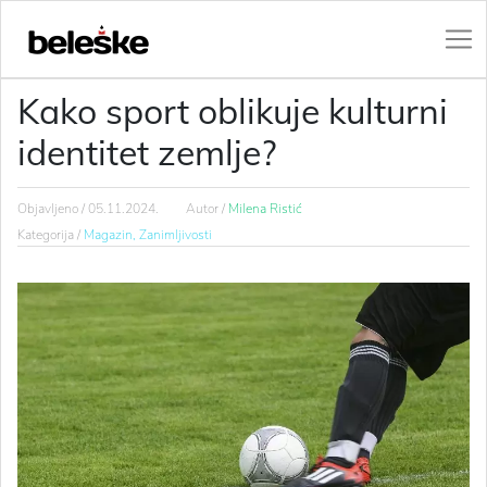
Kako sport oblikuje kulturni
identitet zemlje?
Objavljeno /
05.11.2024.
Autor /
Milena Ristić
Kategorija /
Magazin,
Zanimljivosti