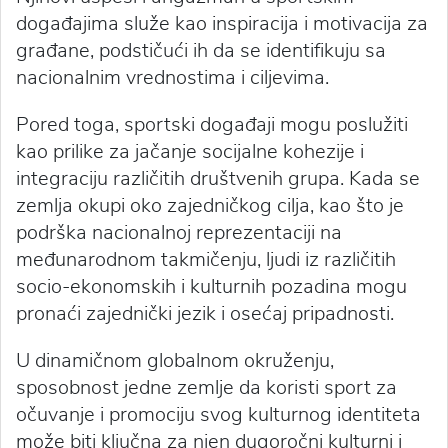
događajima služe kao inspiracija i motivacija za
građane, podstičući ih da se identifikuju sa
nacionalnim vrednostima i ciljevima.
Pored toga, sportski događaji mogu poslužiti
kao prilike za jačanje socijalne kohezije i
integraciju različitih društvenih grupa. Kada se
zemlja okupi oko zajedničkog cilja, kao što je
podrška nacionalnoj reprezentaciji na
međunarodnom takmičenju, ljudi iz različitih
socio-ekonomskih i kulturnih pozadina mogu
pronaći zajednički jezik i osećaj pripadnosti.
U dinamičnom globalnom okruženju,
sposobnost jedne zemlje da koristi sport za
očuvanje i promociju svog kulturnog identiteta
može biti ključna za njen dugoročni kulturni i