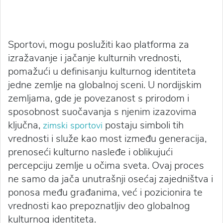
Sportovi, mogu poslužiti kao platforma za
izražavanje i jačanje kulturnih vrednosti,
pomažući u definisanju kulturnog identiteta
jedne zemlje na globalnoj sceni. U nordijskim
zemljama, gde je povezanost s prirodom i
sposobnost suočavanja s njenim izazovima
ključna,
postaju simboli tih
zimski sportovi
vrednosti i služe kao most između generacija,
prenoseći kulturno nasleđe i oblikujući
percepciju zemlje u očima sveta. Ovaj proces
ne samo da jača unutrašnji osećaj zajedništva i
ponosa među građanima, već i pozicionira te
vrednosti kao prepoznatljiv deo globalnog
kulturnog identiteta.