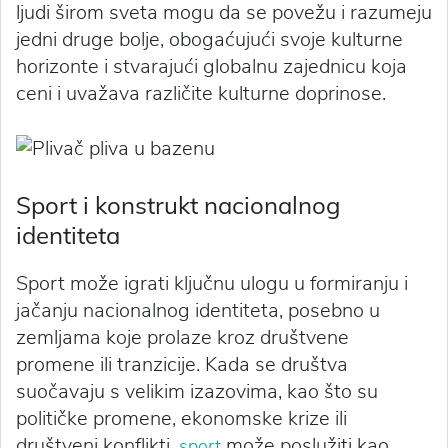
ljudi širom sveta mogu da se povežu i razumeju
jedni druge bolje, obogaćujući svoje kulturne
horizonte i stvarajući globalnu zajednicu koja
ceni i uvažava različite kulturne doprinose.
Sport i konstrukt nacionalnog
identiteta
Sport može igrati ključnu ulogu u formiranju i
jačanju nacionalnog identiteta, posebno u
zemljama koje prolaze kroz društvene
promene ili tranzicije. Kada se društva
suočavaju s velikim izazovima, kao što su
političke promene, ekonomske krize ili
društveni konflikti,
može poslužiti kao
sport