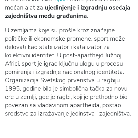
moćan alat za
ujedinjenje i izgradnju osećaja
zajedništva među građanima
.
U zemljama koje su prošle kroz značajne
političke ili ekonomske promene, sport može
delovati kao stabilizator i katalizator za
kolektivni identitet. U post-aparthejd Južnoj
Africi, sport je igrao ključnu ulogu u procesu
pomirenja i izgradnje nacionalnog identiteta.
Organizacija Svetskog prvenstva u ragbiju
1995. godine bila je simbolična tačka za novu
ere u zemlji, gde je ragbi, koji je prethodno bio
povezan sa vladavinom apartheida, postao
sredstvo za izražavanje jedinstva i zajedništva.