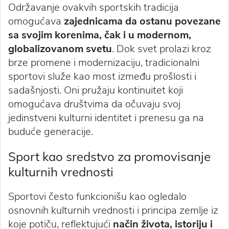
Održavanje ovakvih sportskih tradicija
omogućava
zajednicama da ostanu povezane
sa svojim korenima, čak i u modernom,
globalizovanom svetu
. Dok svet prolazi kroz
brze promene i modernizaciju, tradicionalni
sportovi služe kao most između prošlosti i
sadašnjosti. Oni pružaju kontinuitet koji
omogućava društvima da očuvaju svoj
jedinstveni kulturni identitet i prenesu ga na
buduće generacije.
Sport kao sredstvo za promovisanje
kulturnih vrednosti
Sportovi često funkcionišu kao ogledalo
osnovnih kulturnih vrednosti i principa zemlje iz
koje potiču, reflektujući
način života, istoriju i