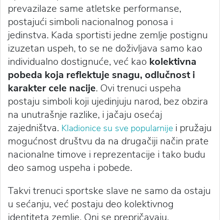
prevazilaze same atletske performanse,
postajući simboli nacionalnog ponosa i
jedinstva. Kada sportisti jedne zemlje postignu
izuzetan uspeh, to se ne doživljava samo kao
individualno dostignuće, već kao
kolektivna
pobeda koja reflektuje snagu, odlučnost i
karakter cele nacije
. Ovi trenuci uspeha
postaju simboli koji ujedinjuju narod, bez obzira
na unutrašnje razlike, i jačaju osećaj
zajedništva.
i pružaju
Kladionice su sve popularnije
mogućnost društvu da na drugačiji način prate
nacionalne timove i reprezentacije i tako budu
deo samog uspeha i pobede.
Takvi trenuci sportske slave ne samo da ostaju
u sećanju, već postaju deo kolektivnog
identiteta zemlje. Oni se prepričavaju,