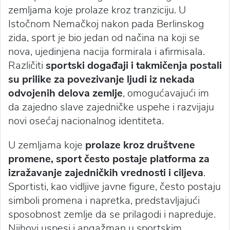
zemljama koje prolaze kroz tranziciju. U
Istočnom Nemačkoj nakon pada Berlinskog
zida, sport je bio jedan od načina na koji se
nova, ujedinjena nacija formirala i afirmisala.
Različiti
sportski događaji i takmičenja postali
su prilike za povezivanje ljudi iz nekada
odvojenih delova zemlje
, omogućavajući im
da zajedno slave zajedničke uspehe i razvijaju
novi osećaj nacionalnog identiteta.
U zemljama koje
prolaze kroz društvene
promene, sport često postaje platforma za
izražavanje zajedničkih vrednosti i ciljeva
.
Sportisti, kao vidljive javne figure, često postaju
simboli promena i napretka, predstavljajući
sposobnost zemlje da se prilagodi i napreduje.
Njihovi uspesi i angažman u sportskim