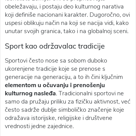
obeležavaju, i postaju deo kulturnog narativa
koji definiše nacionani karakter. Dugoročno, ovi
uspesi oblikuju način na koji se nacija vidi, kako
unutar svojih granica, tako i na globalnoj sceni.
Sport kao održavalac tradicije
Sportovi često nose sa sobom duboko
ukorenjene tradicije koje se prenose s
generacije na generaciju, a to ih čini ključnim
elementom u očuvanju i prenošenju
kulturnog nasleđa
. Tradicionalni sportovi ne
samo da pružaju priliku za fizičku aktivnost, već
često sadrže dublje simboličko značenje koje
odražava istorijske, religijske i društvene
vrednosti jedne zajednice.