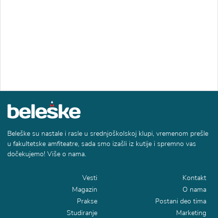
Beleške su nastale i rasle u srednjoškolskoj klupi, vremenom prešle
u fakultetske amfiteatre, sada smo izašli iz kutije i spremno vas
dočekujemo! Više o nama.
Vesti
Kontakt
Magazin
O nama
Prakse
Postani deo tima
Studiranje
Marketing