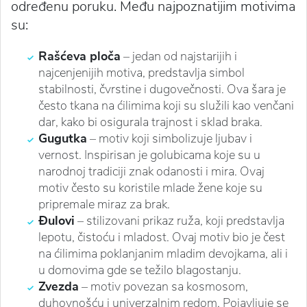
određenu poruku. Među najpoznatijim motivima
su:
Rašćeva ploča
– jedan od najstarijih i
najcenjenijih motiva, predstavlja simbol
stabilnosti, čvrstine i dugovečnosti. Ova šara je
često tkana na ćilimima koji su služili kao venčani
dar, kako bi osigurala trajnost i sklad braka.
Gugutka
– motiv koji simbolizuje ljubav i
vernost. Inspirisan je golubicama koje su u
narodnoj tradiciji znak odanosti i mira. Ovaj
motiv često su koristile mlade žene koje su
pripremale miraz za brak.
Đulovi
– stilizovani prikaz ruža, koji predstavlja
lepotu, čistoću i mladost. Ovaj motiv bio je čest
na ćilimima poklanjanim mladim devojkama, ali i
u domovima gde se težilo blagostanju.
Zvezda
– motiv povezan sa kosmosom,
duhovnošću i univerzalnim redom. Pojavljuje se