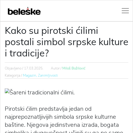
Kako su pirotski ćilimi
postali simbol srpske kulture
i tradicije?
Objavljeno /
17.03.2025.
Autor /
Miloš Božilović
Kategorija /
Magazin,
Zanimljivosti
Pirotski ćilim predstavlja jedan od
najprepoznatljivijih simbola srpske kulturne
baštine. Njegova jedinstvena izrada, bogata
simbolika i dugovečnost učinili su ga ne samo