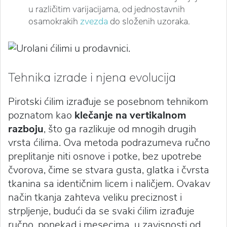
u različitim varijacijama, od jednostavnih
osamokrakih
zvezda
do složenih uzoraka.
Tehnika izrade i njena evolucija
Pirotski ćilim izrađuje se posebnom tehnikom
poznatom kao
klečanje na vertikalnom
razboju
, što ga razlikuje od mnogih drugih
vrsta ćilima. Ova metoda podrazumeva ručno
preplitanje niti osnove i potke, bez upotrebe
čvorova, čime se stvara gusta, glatka i čvrsta
tkanina sa identičnim licem i naličjem. Ovakav
način tkanja zahteva veliku preciznost i
strpljenje, budući da se svaki ćilim izrađuje
ručno, ponekad i mesecima, u zavisnosti od