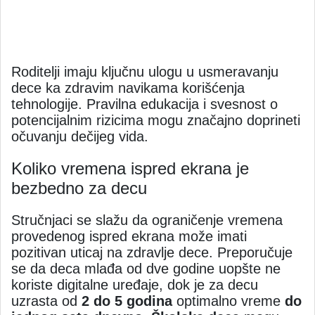
Roditelji imaju ključnu ulogu u usmeravanju
dece ka zdravim navikama korišćenja
tehnologije. Pravilna edukacija i svesnost o
potencijalnim rizicima mogu značajno doprineti
očuvanju dečijeg vida.
Koliko vremena ispred ekrana je
bezbedno za decu
Stručnjaci se slažu da ograničenje vremena
provedenog ispred ekrana može imati
pozitivan uticaj na zdravlje dece. Preporučuje
se da deca mlađa od dve godine uopšte ne
koriste digitalne uređaje, dok je za decu
uzrasta od
2 do 5 godina
optimalno vreme
do