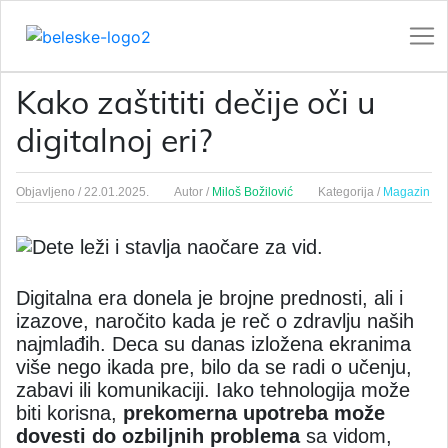
Kako zaštititi dečije oči u
digitalnoj eri?
Objavljeno /
22.01.2025.
Autor /
Miloš Božilović
Kategorija /
Magazin
Digitalna era donela je brojne prednosti, ali i
izazove, naročito kada je reč o zdravlju naših
najmlađih. Deca su danas izložena ekranima
više nego ikada pre, bilo da se radi o učenju,
zabavi ili komunikaciji. Iako tehnologija može
biti korisna,
prekomerna upotreba može
dovesti do ozbiljnih problema
sa vidom,