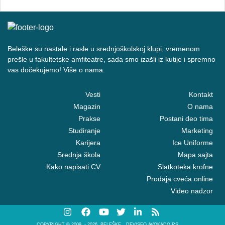
Beleške su nastale i rasle u srednjoškolskoj klupi, vremenom
prešle u fakultetske amfiteatre, sada smo izašli iz kutije i spremno
vas dočekujemo! Više o nama.
Vesti
Kontakt
Magazin
O nama
Prakse
Postani deo tima
Studiranje
Marketing
Karijera
Ice Uniforme
Srednja škola
Mapa sajta
Kako napisati CV
Slatkoteka krofne
Prodaja cveća online
Video nadzor
COPYRIGHT © 2009. - 2026. BELEŠKE
DEV/SEO AVOKADO.RS