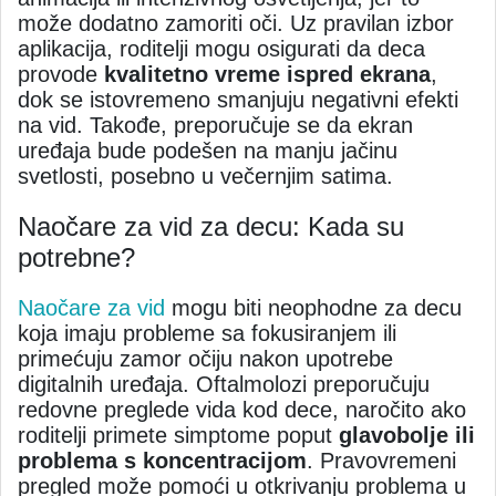
može dodatno zamoriti oči. Uz pravilan izbor
aplikacija, roditelji mogu osigurati da deca
provode
kvalitetno vreme ispred ekrana
,
dok se istovremeno smanjuju negativni efekti
na vid. Takođe, preporučuje se da ekran
uređaja bude podešen na manju jačinu
svetlosti, posebno u večernjim satima.
Naočare za vid za decu: Kada su
potrebne?
Naočare za vid
mogu biti neophodne za decu
koja imaju probleme sa fokusiranjem ili
primećuju zamor očiju nakon upotrebe
digitalnih uređaja. Oftalmolozi preporučuju
redovne preglede vida kod dece, naročito ako
roditelji primete simptome poput
glavobolje ili
problema s koncentracijom
. Pravovremeni
pregled može pomoći u otkrivanju problema u