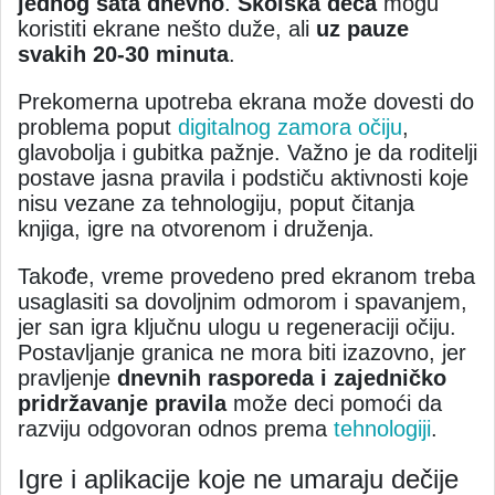
jednog sata dnevno
.
Školska deca
mogu
koristiti ekrane nešto duže, ali
uz pauze
svakih 20-30 minuta
.
Prekomerna upotreba ekrana može dovesti do
problema poput
digitalnog zamora očiju
,
glavobolja i gubitka pažnje. Važno je da roditelji
postave jasna pravila i podstiču aktivnosti koje
nisu vezane za tehnologiju, poput čitanja
knjiga, igre na otvorenom i druženja.
Takođe, vreme provedeno pred ekranom treba
usaglasiti sa dovoljnim odmorom i spavanjem,
jer san igra ključnu ulogu u regeneraciji očiju.
Postavljanje granica ne mora biti izazovno, jer
pravljenje
dnevnih rasporeda i zajedničko
pridržavanje pravila
može deci pomoći da
razviju odgovoran odnos prema
tehnologiji
.
Igre i aplikacije koje ne umaraju dečije