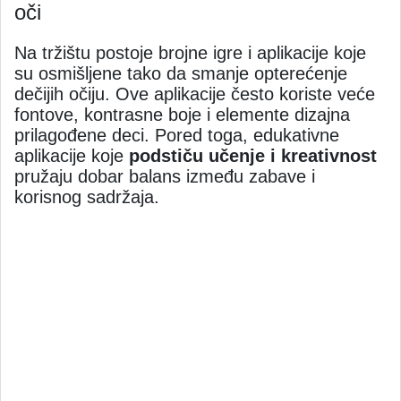
oči
Na tržištu postoje brojne igre i aplikacije koje
su osmišljene tako da smanje opterećenje
dečijih očiju. Ove aplikacije često koriste veće
fontove, kontrasne boje i elemente dizajna
prilagođene deci. Pored toga, edukativne
aplikacije koje
podstiču učenje i kreativnost
pružaju dobar balans između zabave i
korisnog sadržaja.