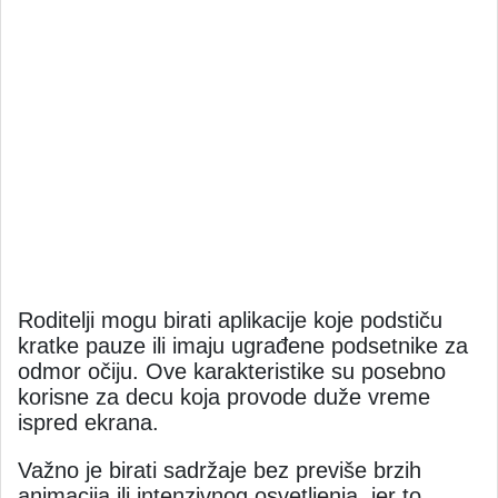
Roditelji mogu birati aplikacije koje podstiču
kratke pauze ili imaju ugrađene podsetnike za
odmor očiju. Ove karakteristike su posebno
korisne za decu koja provode duže vreme
ispred ekrana.
Važno je birati sadržaje bez previše brzih
animacija ili intenzivnog osvetljenja, jer to