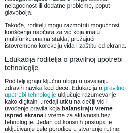
nelagodnost ili dodatne probleme, poput
glavobolja.
Takođe, roditelji mogu razmotriti mogućnost
korišćenja naočara za vid koja imaju
multifunkcionalna stakla, pružajući
istovremeno korekciju vida i zaštitu od ekrana.
Edukacija roditelja o pravilnoj upotrebi
tehnologije
Roditelji igraju ključnu ulogu u usvajanju
zdravih navika kod dece. Edukacija o
pravilnoj
upotrebi tehnologije
uključuje razumevanje
kako digitalni uređaji utiču na dečiji vid i
uvođenje pravila koja
balansiraju vreme
ispred ekrana
i vreme za aktivnosti bez
tehnologije. Jedan od korisnih pristupa je
uključivanje cele porodice u stvaranje rutine,