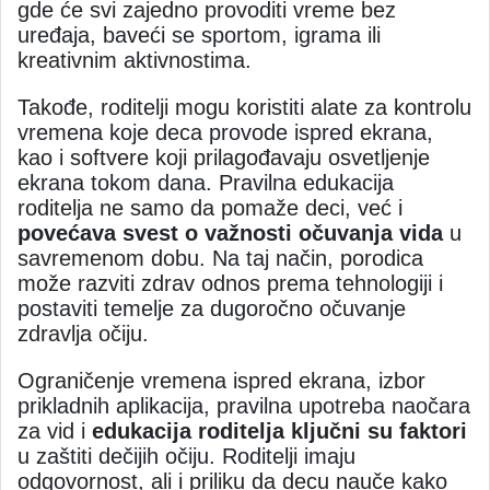
gde će svi zajedno provoditi vreme bez
uređaja, baveći se sportom, igrama ili
kreativnim aktivnostima.
Takođe, roditelji mogu koristiti alate za kontrolu
vremena koje deca provode ispred ekrana,
kao i softvere koji prilagođavaju osvetljenje
ekrana tokom dana. Pravilna edukacija
roditelja ne samo da pomaže deci, već i
povećava svest o važnosti očuvanja vida
u
savremenom dobu. Na taj način, porodica
može razviti zdrav odnos prema tehnologiji i
postaviti temelje za dugoročno očuvanje
zdravlja očiju.
Ograničenje vremena ispred ekrana, izbor
prikladnih aplikacija, pravilna upotreba naočara
za vid i
edukacija roditelja ključni su faktori
u zaštiti dečijih očiju. Roditelji imaju
odgovornost, ali i priliku da decu nauče kako