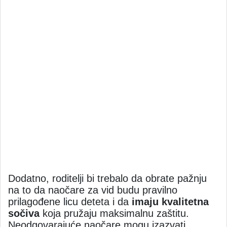
Dodatno, roditelji bi trebalo da obrate pažnju
na to da naočare za vid budu pravilno
prilagođene licu deteta i da
imaju kvalitetna
sočiva
koja pružaju maksimalnu zaštitu.
Neodgovarajuće naočare mogu izazvati