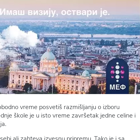
lobodno vreme posvetiš razmišljanju o izboru
dnje škole je u isto vreme završetak jedne celine i
ja.
ebi ali zahteva izvesnu pripremu. Tako je i sa