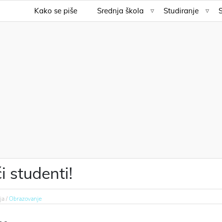
Kako se piše
Srednja škola
Studiranje
i studenti!
ja /
Obrazovanje