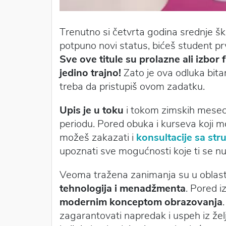
Trenutno si četvrta godina srednje š
potpuno novi status, bićeš student prv
Sve ove titule su prolazne ali izbor
jedino trajno!
Zato je ova odluka bit
treba da pristupiš ovom zadatku.
Upis je u toku
i tokom zimskih mesec
periodu. Pored obuka i kurseva koji m
možeš zakazati i
konsultacije sa str
upoznati sve mogućnosti koje ti se n
Veoma tražena zanimanja su u oblast
tehnologija i menadžmenta
. Pored 
modernim konceptom obrazovanja
zagarantovati napredak i uspeh iz želj