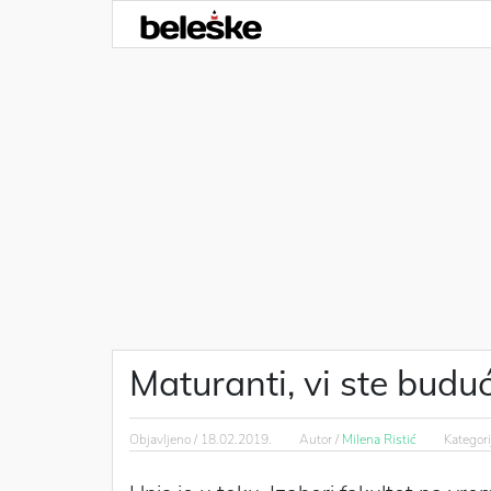
Maturanti, vi ste buduć
Objavljeno /
18.02.2019.
Autor /
Milena Ristić
Kategori