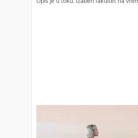
Upis je u toku. Izaberi fakultet na vre