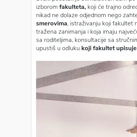
izborom
fakulteta,
koji će trajno odred
nikad ne dolaze odjednom nego zahtev
smerovima
, istraživanju koji fakultet
tražena zanimanja i koja imaju najve
sa roditeljima, konsultacije sa stručni
upustiš u odluku
koji fakultet upisuj