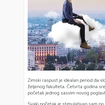
Zimski raspust je idealan period da s
željenog fakulteta. Četvrta godina sre
početak jednog sasvim novog poglavl
Svaki početak je stimulativan sam po s