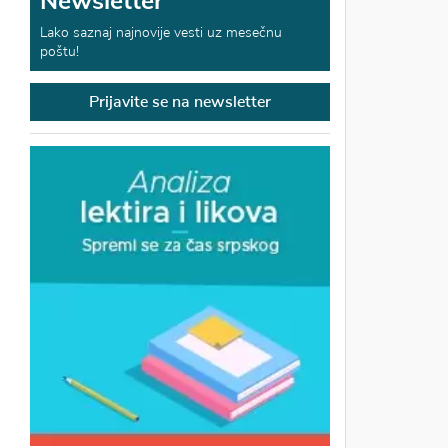
Newsletter
Lako saznaj najnovije vesti uz mesečnu
poštu!
Prijavite se na newsletter