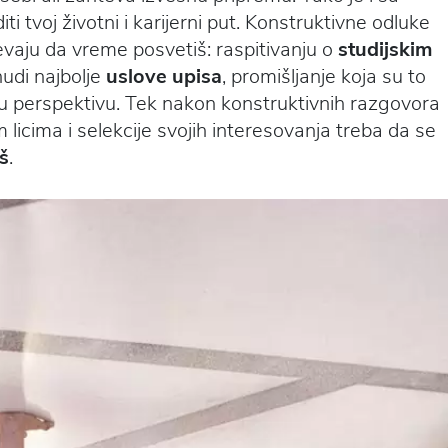
iti tvoj životni i karijerni put. Konstruktivne odluke
aju da vreme posvetiš: raspitivanju o
studijskim
 nudi najbolje
uslove upisa
, promišljanje koja su to
ću perspektivu. Tek nakon konstruktivnih razgovora
m licima i selekcije svojih interesovanja treba da se
eš
.