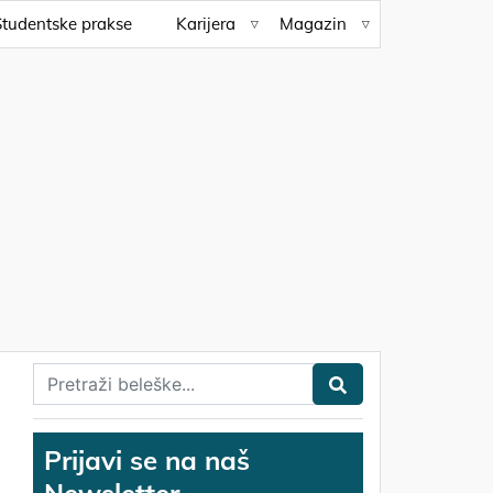
Studentske prakse
Karijera
Magazin
Prijavi se na naš