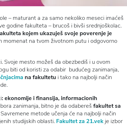
kole – maturant a za samo nekoliko meseci imaćeš
e godine fakulteta – brucoš i bivši srednjoškolac.
 fakulteta kojem ukazuješ svoje poverenje je
an momenat na tvom životnom putu i odgovorno
i. Svoje mesto možeš da obezbediš i u ovom
ogu biti od koristi za odabir budućeg zanimanja,
učnjacima
na fakultetu
i tako na najbolji način
ude.
i
: ekonomije i finansija, informacionih
izbora zanimanja, bitno je da odabereš
fakultet sa
. Savremene metode učenja će na najbolji način
enih studijskih oblasti.
Fakultet za 21.vek
je izbor