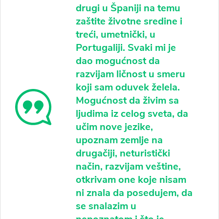
drugi u Španiji na temu
zaštite životne sredine i
treći, umetnički, u
Portugaliji. Svaki mi je
dao mogućnost da
razvijam ličnost u smeru
koji sam oduvek želela.
Mogućnost da živim sa
ljudima iz celog sveta, da
učim nove jezike,
upoznam zemlje na
drugačiji, neturistički
način, razvijam veštine,
otkrivam one koje nisam
ni znala da posedujem, da
se snalazim u