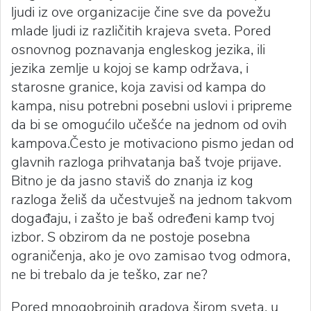
ljudi iz ove organizacije čine sve da povežu
mlade ljudi iz različitih krajeva sveta. Pored
osnovnog poznavanja engleskog jezika, ili
jezika zemlje u kojoj se kamp održava, i
starosne granice, koja zavisi od kampa do
kampa, nisu potrebni posebni uslovi i pripreme
da bi se omogućilo učešće na jednom od ovih
kampova.Često je motivaciono pismo jedan od
glavnih razloga prihvatanja baš tvoje prijave.
Bitno je da jasno staviš do znanja iz kog
razloga želiš da učestvuješ na jednom takvom
događaju, i zašto je baš određeni kamp tvoj
izbor. S obzirom da ne postoje posebna
ograničenja, ako je ovo zamisao tvog odmora,
ne bi trebalo da je teško, zar ne?
Pored mnogobrojnih gradova širom sveta, u