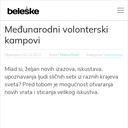
Međunarodni volonterski
kampovi
Objavljeno /
01.10.2012.
Autor /
Milena Ristić
Kategorija /
Zanimljivosti
Mlad si, željan novih izazova, iskustava,
upoznavanja ljudi sličnih sebi iz raznih krajeva
sveta? Pred tobom je mogućnost otvaranja
novih vrata i sticanja velikog iskustva.