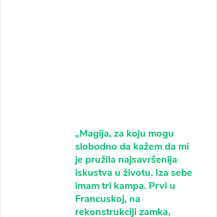
„Magija, za koju mogu
slobodno da kažem da mi
je pružila najsavršenija
iskustva u životu. Iza sebe
imam tri kampa. Prvi u
Francuskoj, na
rekonstrukciji zamka,