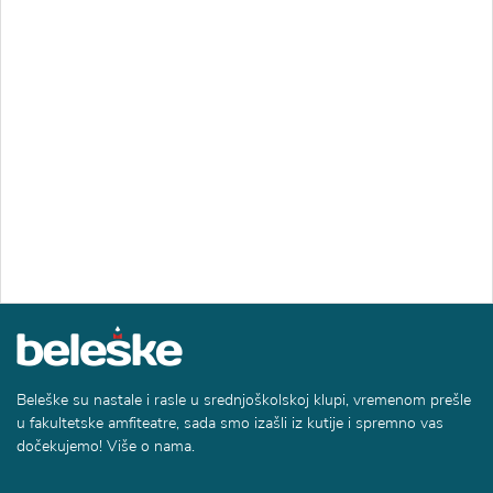
Beleške su nastale i rasle u srednjoškolskoj klupi, vremenom prešle
u fakultetske amfiteatre, sada smo izašli iz kutije i spremno vas
dočekujemo! Više o nama.