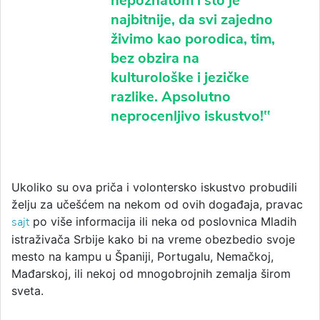
nepoznatom i što je
najbitnije, da svi zajedno
živimo kao porodica, tim,
bez obzira na
kulturološke i jezičke
razlike. Apsolutno
neprocenljivo iskustvo!‟
Ukoliko su ova priča i volontersko iskustvo probudili
želju za učešćem na nekom od ovih događaja, pravac
sajt
po više informacija ili neka od poslovnica Mladih
istraživača Srbije kako bi na vreme obezbedio svoje
mesto na kampu u Španiji, Portugalu, Nemačkoj,
Mađarskoj, ili nekoj od mnogobrojnih zemalja širom
sveta.