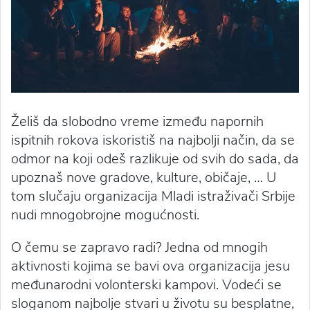
Želiš da slobodno vreme između napornih
ispitnih rokova iskoristiš na najbolji način, da se
odmor na koji odeš razlikuje od svih do sada, da
upoznaš nove gradove, kulture, običaje, … U
tom slučaju organizacija Mladi istraživači Srbije
nudi mnogobrojne mogućnosti.
O čemu se zapravo radi? Jedna od mnogih
aktivnosti kojima se bavi ova organizacija jesu
međunarodni volonterski kampovi. Vodeći se
sloganom najbolje stvari u životu su besplatne,