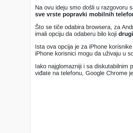
Na ovu ideju smo došli u razgovoru 
sve vrste popravki mobilnih telefo
Što se tiče odabira browsera, za Andr
imali opciju da odaberu bilo koji
drug
Ista ova opcija je za iPhone korisnik
iPhone korisnici mogu da uživaju u s
Iako najglomazniji i sa diskutabilnim
viđate na telefonu, Google Chrome je 