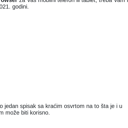
browser
za Vaš mobilni telefon ili tablet, treba Vam i
021. godini.
 jedan spisak sa kraćim osvrtom na to šta je i u
m može biti korisno.