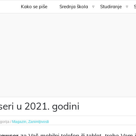
Kako se piše
Srednja škola
Studiranje
eri u 2021. godini
gorija /
Magazin,
Zanimljivosti