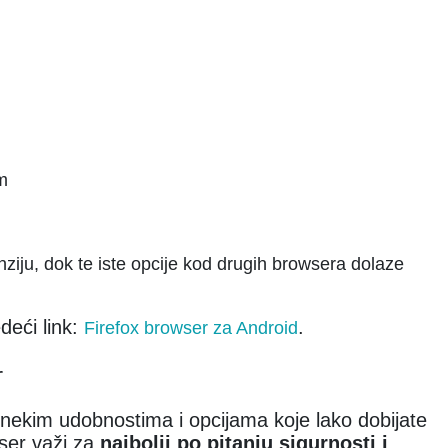
m
enziju, dok te iste opcije kod drugih browsera dolaze
deći link:
.
Firefox browser za Android
r
nekim udobnostima i opcijama koje lako dobijate
wser važi za
najbolji po pitanju sigurnosti i