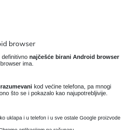
oid browser
 definitivno
najčešće birani Android browser
 browser ima.
drazumevani
kod većine telefona, pa mnogi
 ono što se i pokazalo kao najupotrebljivije.
o uklapa i u telefon i u sve ostale Google proizvode