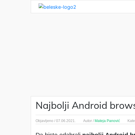
Najbolji Android brows
Objavljeno /
07.06.2021.
Autor /
Mateja Panović
Kate