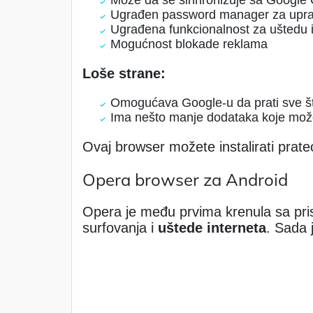
Može da se sinhronizuje sa Google 
Ugrađen password manager za uprav
Ugrađena funkcionalnost za uštedu 
Mogućnost blokade reklama
Loše strane:
Omogućava Google-u da prati sve što 
Ima nešto manje dodataka koje možet
Ovaj browser možete instalirati prateć
Opera browser za Android
Opera je među prvima krenula sa p
surfovanja i
uštede interneta
. Sada 