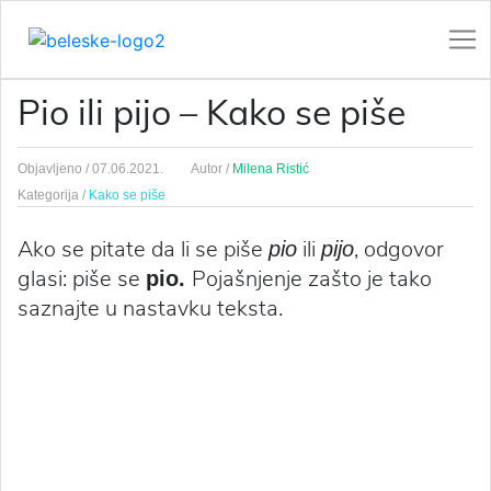
Pio ili pijo – Kako se piše
Objavljeno /
07.06.2021.
Autor /
Milena Ristić
Kategorija /
Kako se piše
Ako se pitate da li se piše
ili
, odgovor
pio
pijo
glasi: piše se
Pojašnjenje zašto je tako
pio.
saznajte u nastavku teksta.