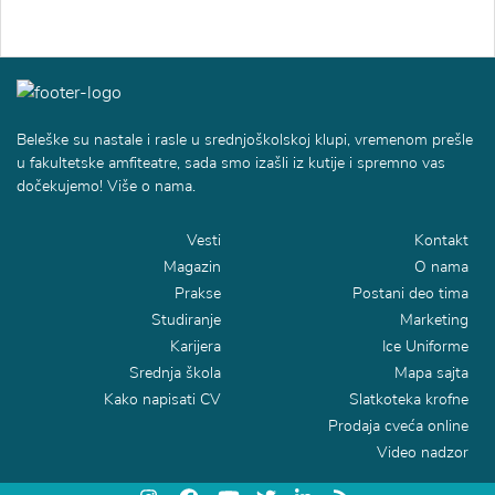
Beleške su nastale i rasle u srednjoškolskoj klupi, vremenom prešle
u fakultetske amfiteatre, sada smo izašli iz kutije i spremno vas
dočekujemo! Više o nama.
Vesti
Kontakt
Magazin
O nama
Prakse
Postani deo tima
Studiranje
Marketing
Karijera
Ice Uniforme
Srednja škola
Mapa sajta
Kako napisati CV
Slatkoteka krofne
Prodaja cveća online
Video nadzor