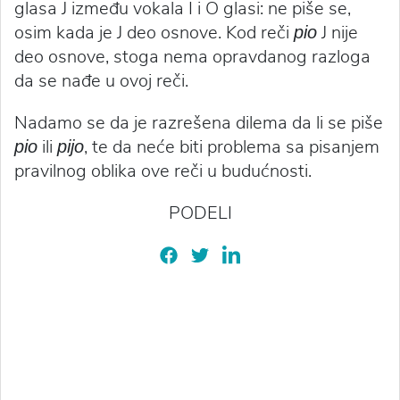
glasa J između vokala I i O glasi: ne piše se,
osim kada je J deo osnove. Kod reči
J nije
pio
deo osnove, stoga nema opravdanog razloga
da se nađe u ovoj reči.
Nadamo se da je razrešena dilema da li se piše
ili
, te da neće biti problema sa pisanjem
pio
pijo
pravilnog oblika ove reči u budućnosti.
PODELI