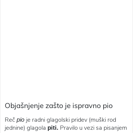
Objašnjenje zašto je ispravno pio
Reč
je radni glagolski pridev (muški rod
pio
jednine) glagola
Pravilo u vezi sa pisanjem
piti.