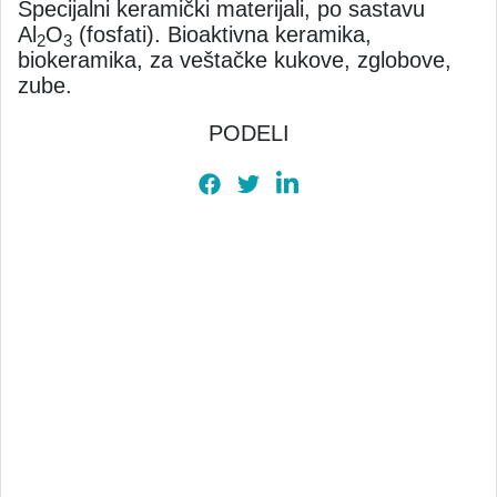
Specijalni keramički materijali, po sastavu
Al
O
(fosfati). Bioaktivna keramika,
2
3
biokeramika, za veštačke kukove, zglobove,
zube.
PODELI