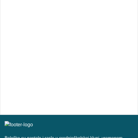
Beleške su nastale i rasle u srednjoškolskoj klupi, vremenom