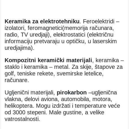
Keramika za elektrotehniku
. Feroelektridi –
izolatori, feromagnetici(memorija računara,
radio, TV uredjaji), elektrostatici (električnu
informaciju pretvaraju u optičku, u laserskim
uredjajima).
Kompozitni keramički materijali
, keramika –
staklo i keramika – metal. Za skije, štapove za
golf, teniske rekete, svemirske letelice,
računare.
Ugljenični materijali,
pirokarbon
–ugljenična
vlakna, delovi aviona, automobila, motora,
helikoptera. Mogu izdržati i temperature veće
od 3000 stepeni. Male gustine, a velike
vatrostalnosti.