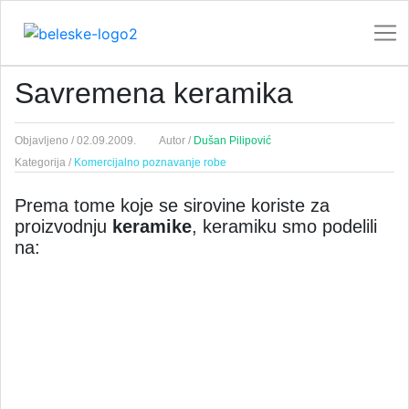
Savremena keramika
Objavljeno /
02.09.2009.
Autor /
Dušan Pilipović
Kategorija /
Komercijalno poznavanje robe
Prema tome koje se sirovine koriste za
proizvodnju
keramike
, keramiku smo podelili
na: