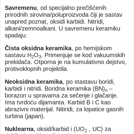
Savremenu
, od specijalno prečišćenih
prirodnih sirovina/poluproizvoda čiji je sastav
unapred poznat, oksidi karbidi. Nitridi,
alkani/zemnoalkani. U savremenu keramiku
spadaju:
Čista oksidna keramika
, po hemijskom
sastavu H
O
. Primenjuje se kod vakuumskih
2
3
prekidača. Otporna je na kumulativno dejstvo,
protivoklopnih projektila.
Neoksidna keramika
, po stastavu boridi,
karbidi i nitridi. Boridna keramika (BN)
–
n
borazon u spravama za sečenje i glačanje.
Ima tvrdoću dijamanta. Karbid B i C kao
abrazivni materijal. Nitiridi, za lopatice gasnih
turbina (japan).
Nuklearna
, oksid/karbid i (UO
, UC) za
2