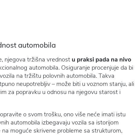
ednost automobila
te, njegova tržišna vrednost
u praksi pada na nivo
nkcionalnog automobila. Osiguranje procenjuje da bi
vozila na tržištu polovnih automobila. Takva
puno neupotrebljiv – može biti u voznom stanju, ali
vim za popravku u odnosu na njegovu starost i
 popravite o svom trošku, ono više neće imati istu
nih automobila izbegavaju vozila sa istorijom
uje na moguće skrivene probleme sa strukturom,