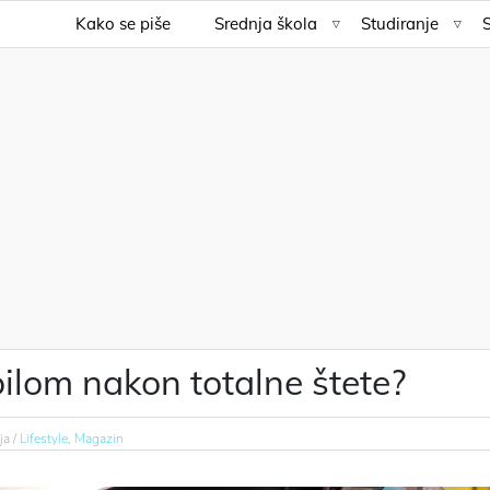
Kako se piše
Srednja škola
Studiranje
ilom nakon totalne štete?
ja /
Lifestyle,
Magazin