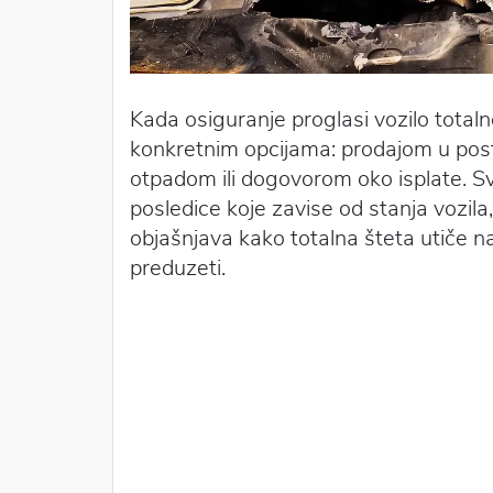
Kada osiguranje proglasi vozilo total
konkretnim opcijama: prodajom u pos
otpadom ili dogovorom oko isplate. Sva
posledice koje zavise od stanja vozila, 
objašnjava kako totalna šteta utiče n
preduzeti.