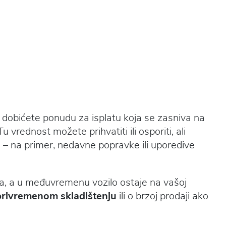
, dobićete ponudu za isplatu koja se zasniva na
u vrednost možete prihvatiti ili osporiti, ali
– na primer, nedavne popravke ili uporedive
ja, a u međuvremenu vozilo ostaje na vašoj
 privremenom skladištenju
ili o brzoj prodaji ako