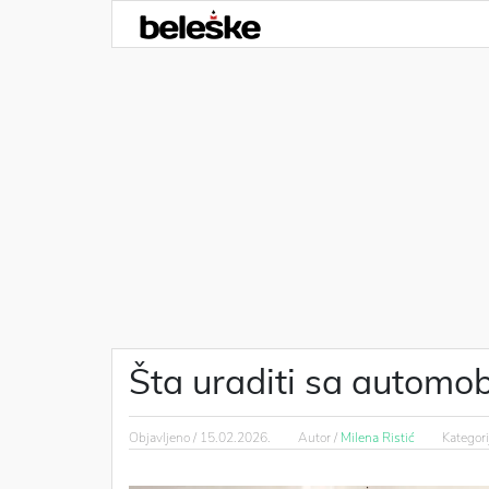
Šta uraditi sa automob
Objavljeno /
15.02.2026.
Autor /
Milena Ristić
Kategori