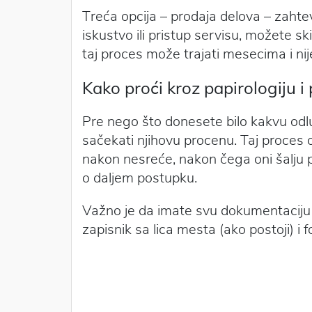
Treća opcija – prodaja delova – zahte
iskustvo ili pristup servisu, možete ski
taj proces može trajati mesecima i ni
Kako proći kroz papirologiju i 
Pre nego što donesete bilo kakvu od
sačekati njihovu procenu. Taj proces
nakon nesreće, nakon čega oni šalju pr
o daljem postupku.
Važno je da imate svu dokumentaciju p
zapisnik sa lica mesta (ako postoji) i f