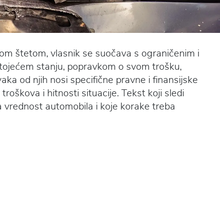
nom štetom, vlasnik se suočava s ograničenim i
tojećem stanju, popravkom o svom trošku,
ka od njih nosi specifične pravne i finansijske
troškova i hitnosti situacije. Tekst koji sledi
a vrednost automobila i koje korake treba