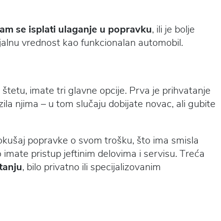
 vam se isplati ulaganje u popravku
, ili je bolje
ijalnu vrednost kao funkcionalan automobil.
štetu, imate tri glavne opcije. Prva je prihvatanje
ila njima – u tom slučaju dobijate novac, ali gubite
pokušaj popravke o svom trošku, što ima smisla
imate pristup jeftinim delovima i servisu. Treća
tanju
, bilo privatno ili specijalizovanim