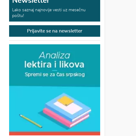
Newsletter
Lako saznaj najnovije vesti uz mesečnu
poštu!
Prijavite se na newsletter