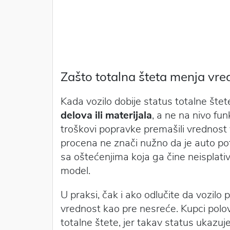
Zašto totalna šteta menja vr
Kada vozilo dobije status totalne šte
delova ili materijala
, a ne na nivo fu
troškovi popravke premašili vrednost 
procena ne znači nužno da je auto pot
sa oštećenjima koja ga čine neisplati
model.
U praksi, čak i ako odlučite da vozilo
vrednost kao pre nesreće. Kupci polov
totalne štete, jer takav status ukaz