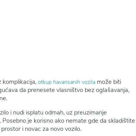
 komplikacija,
može biti
otkup havarisanih vozila
ogućava da prenesete vlasništvo bez oglašavanja,
ne.
zilo i nudi isplatu odmah, uz preuzimanje
e. Posebno je korisno ako nemate gde da skladištite
 prostor i novac za novo vozilo.