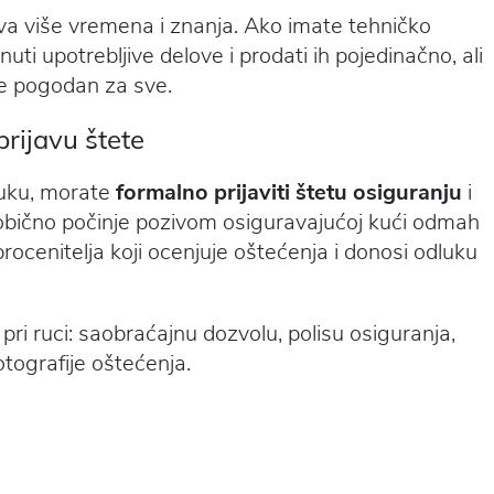
va više vremena i znanja. Ako imate tehničko
nuti upotrebljive delove i prodati ih pojedinačno, ali
je pogodan za sve.
prijavu štete
luku, morate
formalno prijaviti štetu osiguranju
i
 obično počinje pozivom osiguravajućoj kući odmah
ocenitelja koji ocenjuje oštećenja i donosi odluku
ri ruci: saobraćajnu dozvolu, polisu osiguranja,
otografije oštećenja.