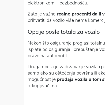
elektronikom ili bezbednošću.
Zato je važno
realno proceniti da li
prihvatiti da vozilo više nema komerc
Opcije posle totala za vozilo
Nakon što osiguranje proglasi totalnu 
isplate od osiguranja i prepuštanje voz
pravo na automobil.
Druga opcija je zadržavanje vozila i 
samo ako su oštećenja površna ili ako 
mogućnost je
prodaja vozila u tom s
otkupljivačima.