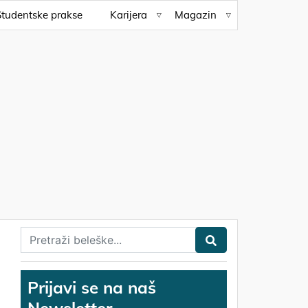
Studentske prakse
Karijera
Magazin
Prijavi se na naš