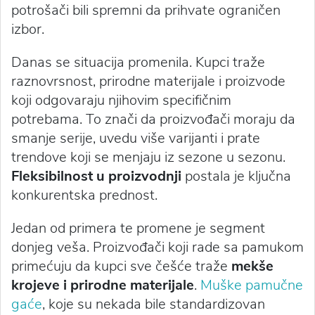
potrošači bili spremni da prihvate ograničen
izbor.
Danas se situacija promenila. Kupci traže
raznovrsnost, prirodne materijale i proizvode
koji odgovaraju njihovim specifičnim
potrebama. To znači da proizvođači moraju da
smanje serije, uvedu više varijanti i prate
trendove koji se menjaju iz sezone u sezonu.
Fleksibilnost u proizvodnji
postala je ključna
konkurentska prednost.
Jedan od primera te promene je segment
donjeg veša. Proizvođači koji rade sa pamukom
primećuju da kupci sve češće traže
mekše
krojeve i prirodne materijale
.
Muške pamučne
gaće
, koje su nekada bile standardizovan