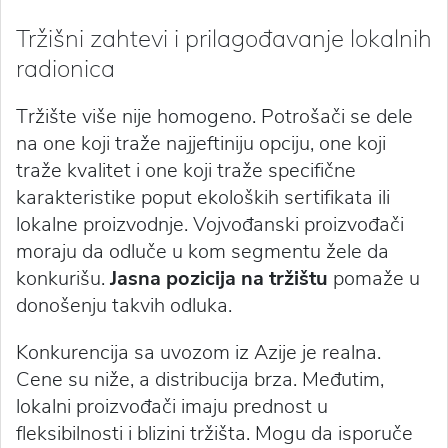
Tržišni zahtevi i prilagođavanje lokalnih
radionica
Tržište više nije homogeno. Potrošači se dele
na one koji traže najjeftiniju opciju, one koji
traže kvalitet i one koji traže specifične
karakteristike poput ekoloških sertifikata ili
lokalne proizvodnje. Vojvođanski proizvođači
moraju da odluče u kom segmentu žele da
konkurišu.
Jasna pozicija na tržištu
pomaže u
donošenju takvih odluka.
Konkurencija sa uvozom iz Azije je realna.
Cene su niže, a distribucija brza. Međutim,
lokalni proizvođači imaju prednost u
fleksibilnosti i blizini tržišta. Mogu da isporuče