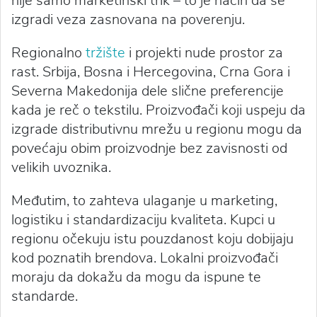
nije samo marketinški trik – to je način da se
izgradi veza zasnovana na poverenju.
Regionalno
tržište
i projekti nude prostor za
rast. Srbija, Bosna i Hercegovina, Crna Gora i
Severna Makedonija dele slične preferencije
kada je reč o tekstilu. Proizvođači koji uspeju da
izgrade distributivnu mrežu u regionu mogu da
povećaju obim proizvodnje bez zavisnosti od
velikih uvoznika.
Međutim, to zahteva ulaganje u marketing,
logistiku i standardizaciju kvaliteta. Kupci u
regionu očekuju istu pouzdanost koju dobijaju
kod poznatih brendova. Lokalni proizvođači
moraju da dokažu da mogu da ispune te
standarde.