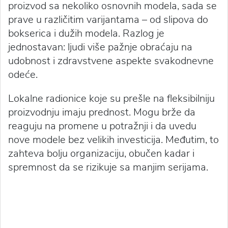
proizvod sa nekoliko osnovnih modela, sada se
prave u različitim varijantama – od slipova do
bokserica i dužih modela. Razlog je
jednostavan: ljudi više pažnje obraćaju na
udobnost i zdravstvene aspekte svakodnevne
odeće.
Lokalne radionice koje su prešle na fleksibilniju
proizvodnju imaju prednost. Mogu brže da
reaguju na promene u potražnji i da uvedu
nove modele bez velikih investicija. Međutim, to
zahteva bolju organizaciju, obučen kadar i
spremnost da se rizikuje sa manjim serijama.