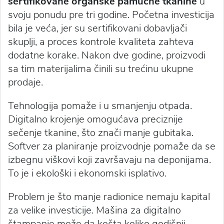
sertifikovane organske pamučne tkanine
u
svoju ponudu pre tri godine. Početna investicija
bila je veća, jer su sertifikovani dobavljači
skuplji, a proces kontrole kvaliteta zahteva
dodatne korake. Nakon dve godine, proizvodi
sa tim materijalima činili su trećinu ukupne
prodaje.
Tehnologija pomaže i u smanjenju otpada.
Digitalno krojenje omogućava preciznije
sečenje tkanine, što znači manje gubitaka.
Softver za planiranje proizvodnje pomaže da se
izbegnu viškovi koji završavaju na deponijama.
To je i ekološki i ekonomski isplativo.
Problem je što manje radionice nemaju kapital
za velike investicije. Mašina za digitalno
štampanje može da košta koliko godišnji