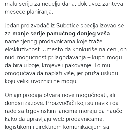
malu seriju za nedelju dana, dok uvoz zahteva
mesece planiranja.
Jedan proizvođač iz Subotice specijalizovao se
za
manje serije pamučnog donjeg veša
namenjenog prodavnicama koje traže
ekskluzivnost. Umesto da konkuriše na ceni, on
nudi mogućnost prilagođavanja – kupci mogu
da biraju boje, krojeve i pakovanje. To mu
omogućava da naplati više, jer pruža uslugu
koju veliki uvoznici ne mogu.
Onlajn prodaja otvara nove mogućnosti, ali i
donosi izazove. Proizvođači koji su navikli da
rade sa trgovinskim lancima moraju da nauče
kako da upravljaju web prodavnicama,
logistikom i direktnom komunikacijom sa