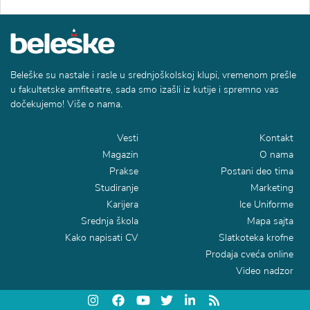
Beleške su nastale i rasle u srednjoškolskoj klupi, vremenom prešle
u fakultetske amfiteatre, sada smo izašli iz kutije i spremno vas
dočekujemo! Više o nama.
Vesti
Kontakt
Magazin
O nama
Prakse
Postani deo tima
Studiranje
Marketing
Karijera
Ice Uniforme
Srednja škola
Mapa sajta
Kako napisati CV
Slatkoteka krofne
Prodaja cveća online
Video nadzor