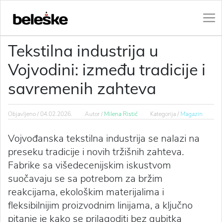
Tekstilna industrija u
Vojvodini: između tradicije i
savremenih zahteva
Objavljeno /
04.02.2026.
Autor /
Milena Ristić
Kategorija /
Magazin
Vojvođanska tekstilna industrija se nalazi na
preseku tradicije i novih tržišnih zahteva.
Fabrike sa višedecenijskim iskustvom
suočavaju se sa potrebom za bržim
reakcijama, ekološkim materijalima i
fleksibilnijim proizvodnim linijama, a ključno
pitanje je kako se prilagoditi bez gubitka