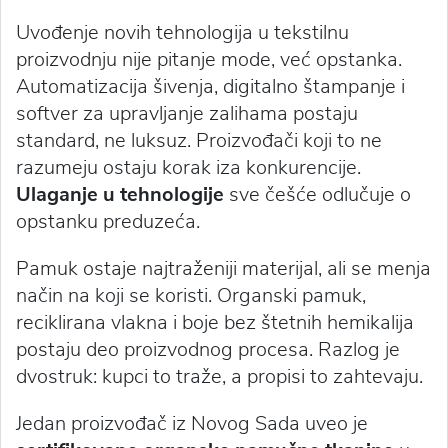
Uvođenje novih tehnologija u tekstilnu
proizvodnju nije pitanje mode, već opstanka.
Automatizacija šivenja, digitalno štampanje i
softver za upravljanje zalihama postaju
standard, ne luksuz. Proizvođači koji to ne
razumeju ostaju korak iza konkurencije.
Ulaganje u tehnologije
sve češće odlučuje o
opstanku preduzeća.
Pamuk ostaje najtraženiji materijal, ali se menja
način na koji se koristi. Organski pamuk,
reciklirana vlakna i boje bez štetnih hemikalija
postaju deo proizvodnog procesa. Razlog je
dvostruk: kupci to traže, a propisi to zahtevaju.
Jedan proizvođač iz Novog Sada uveo je