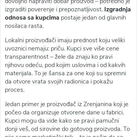
dovoljno napraviti dobar proizvod – potrebno je
izgraditi poverenje i prepoznatljivost.
Izgradnja
odnosa sa kupcima
postaje jedan od glavnih
nosilaca rasta.
Lokalni proizvođači imaju prednost koju veliki
uvoznici nemaju: priču. Kupci sve više cene
transparentnost – žele da znaju ko pravi
njihovu odeću, pod kojim uslovima i od kakvih
materijala. To je šansa za one koji su spremni
da otvore vrata svojih radionica i pokažu
proces.
Jedan primer je proizvođač iz Zrenjanina koji je
počeo da organizuje otvorene dane u fabrici.
Kupci mogu da vide kako se pravi pamučni
donji veš, od sirovine do gotovog proizvoda. To