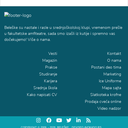
Beleške su nastale i rasle u srednjoškolskoj klupi, vremenom prešle
u fakultetske amfiteatre, sada smo izašli iz kutije i spremno vas
dočekujemo! Više o nama.
Vesti
Kontakt
Magazin
O nama
Prakse
Postani deo tima
Studiranje
Marketing
Karijera
Ice Uniforme
Srednja škola
Mapa sajta
Kako napisati CV
Slatkoteka krofne
Prodaja cveća online
Video nadzor
COPYRIGHT © 2009. - 2026. BELEŠKE
DEV/SEO AVOKADO.RS