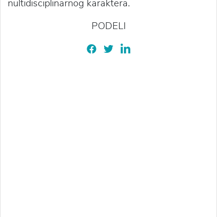
nultidisciplinarnog karaktera.
PODELI