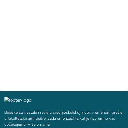
Beleške su nastale i rasle u srednjoškolskoj klupi, vremenom prešle
u fakultetske amfiteatre, sada smo izašli iz kutije i spremno vas
dočekujemo! Više o nama.