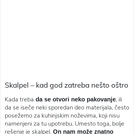
Skalpel – kad god zatreba nešto oštro
Kada treba
, ili
da se otvori neko pakovanje
da se iseče neki sporedan deo materijala, često
posežemo za kuhinjskim noževima, koji nisu
namenjeni za tu upotrebu. Umesto toga, bolje
rešenje je skalpel.
On nam može znatno