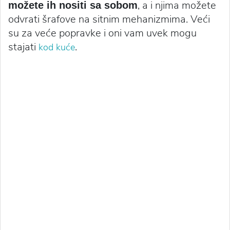
, a i njima možete
možete ih nositi sa sobom
odvrati šrafove na sitnim mehanizmima. Veći
su za veće popravke i oni vam uvek mogu
stajati
.
kod kuće