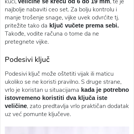
kući,
, te je
veličine se kreću od 6 do 19 mm
najbolje nabaviti ceo set. Za bolju kontrolu i
manje trošenje snage, vijke uvek odvrćite tj.
pritežite tako da
ključ vučete prema sebi.
Takođe, vodite računa o tome da ne
pretegnete vijke.
Podesivi ključ
Podesivi ključ može oštetiti vijak ili maticu
ukoliko se ne koristi pravilno. S druge strane,
vrlo je koristan u situacijama
kada je potrebno
istovremeno koristiti dva ključa iste
, zato predtavlja vrlo praktičan dodatak
veličine
uz već pomunte ključeve.