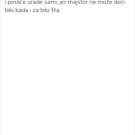
i posliće urade sami, jer majstor ne može doći
bilo kada i za bilo šta.