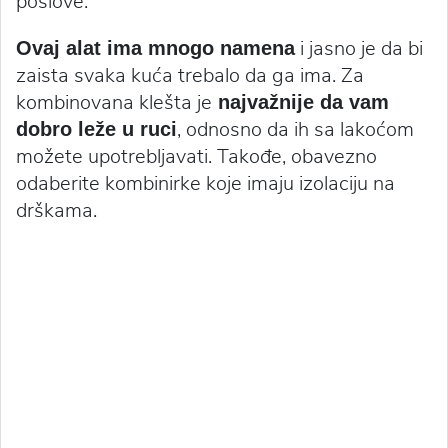
poslove.
i jasno je da bi
Ovaj alat ima mnogo namena
zaista svaka kuća trebalo da ga ima. Za
kombinovana klešta je
najvažnije da vam
, odnosno da ih sa lakoćom
dobro leže u ruci
možete upotrebljavati. Takođe, obavezno
odaberite kombinirke koje imaju izolaciju na
drškama.