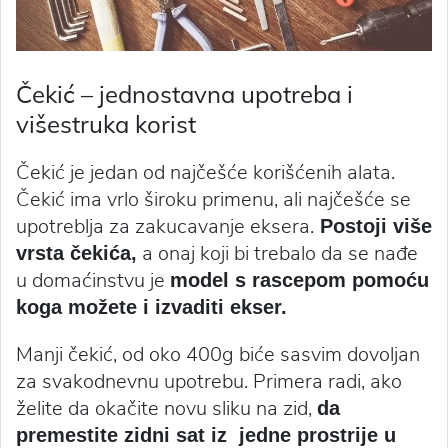
Čekić – jednostavna upotreba i
višestruka korist
Čekić je jedan od najčešće korišćenih alata.
Čekić ima vrlo široku primenu, ali najčešće se
upotreblja za zakucavanje eksera.
Postoji više
a onaj koji bi trebalo da se nađe
vrsta čekića,
u domaćinstvu je
model s rascepom pomoću
koga možete i izvaditi ekser.
Manji čekić, od oko 400g biće sasvim dovoljan
za svakodnevnu upotrebu. Primera radi, ako
želite da okačite novu sliku na zid,
da
premestite zidni sat iz jedne prostrije u