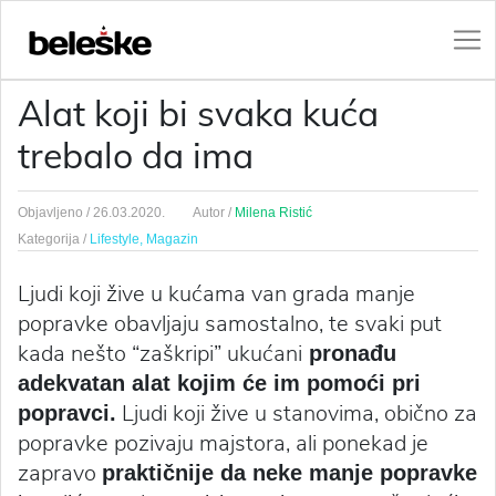
Alat koji bi svaka kuća
trebalo da ima
Objavljeno /
26.03.2020.
Autor /
Milena Ristić
Kategorija /
Lifestyle,
Magazin
Ljudi koji žive u kućama van grada manje
popravke obavljaju samostalno, te svaki put
kada nešto “zaškripi” ukućani
pronađu
adekvatan alat kojim će im pomoći pri
Ljudi koji žive u stanovima, obično za
popravci.
popravke pozivaju majstora, ali ponekad je
zapravo
praktičnije da neke manje popravke