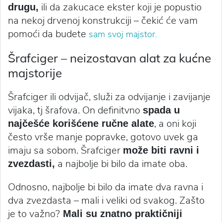
ili da zakucace ekster koji je popustio
drugu,
na nekoj drvenoj konstrukciji – čekić će vam
pomoći da budete
sam svoj majstor.
Šrafciger – neizostavan alat za kućne
majstorije
Šrafciger ili odvijač, služi za odvijanje i zavijanje
vijaka, tj šrafova. On definitvno
spada u
, a oni koji
najčešće korišćene ručne alate
često vrše manje popravke, gotovo uvek ga
imaju sa sobom. Šrafciger
može biti ravni i
a najbolje bi bilo da imate oba.
zvezdasti,
Odnosno, najbolje bi bilo da imate dva ravna i
dva zvezdasta – mali i veliki od svakog. Zašto
je to važno?
Mali su znatno praktičniji