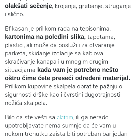
, krojenje, grebanje, struganje
olakšati sečenje
i slično.
Efikasan je prilikom rada na tepisonima,
tapetama,
kartonima na poleđini slika,
plastici, ali može da posluži i za otvaranje
parketa, skidanje izolacije sa kablova,
skraćivanje kanapa i u mnogim drugim
situacijama
kada vam je potrebno nešto
oštro čime ćete preseći određeni materijal.
Prilikom kupovine skalpela obratite pažnju o
sigurnosti drške kao i čvrstini dugotrajnosti
nožića skalpela.
Bilo da ste vešti sa
, ili ga nerado
alatom
upotrebljavate nema sumnje da će vam u
nekom trenutku zaista biti potreban bar jedan