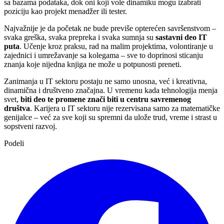
sa bazama podataka, dok oni koji vole dinamiku mogu izabrati
poziciju kao projekt menadžer ili tester.
Najvažnije je da početak ne bude previše opterećen savršenstvom –
svaka greška, svaka prepreka i svaka sumnja su
sastavni deo IT
puta
. Učenje kroz praksu, rad na malim projektima, volontiranje u
zajednici i umrežavanje sa kolegama – sve to doprinosi sticanju
znanja koje nijedna knjiga ne može u potpunosti preneti.
Zanimanja u IT sektoru postaju ne samo unosna, već i kreativna,
dinamična i društveno značajna. U vremenu kada tehnologija menja
svet,
biti deo te promene znači biti u centru savremenog
društva
. Karijera u IT sektoru nije rezervisana samo za matematičke
genijalce – već za sve koji su spremni da ulože trud, vreme i strast u
sopstveni razvoj.
Podeli