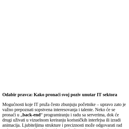
Odabir pravca: Kako pronaći svoj poziv unutar IT sektora
Mogućnosti koje IT pruža često zbunjuju početnike – upravo zato je
važno prepoznati sopstvena interesovanja i talente. Neko će se
pronaći u „
back-end
“ programiranju i radu sa serverima, dok će
drugi uživati u vizuelnom kreiranju korisničkih interfejsa ili izradi
animacija. Ljubiteljima strukture i preciznosti može odgovarati rad