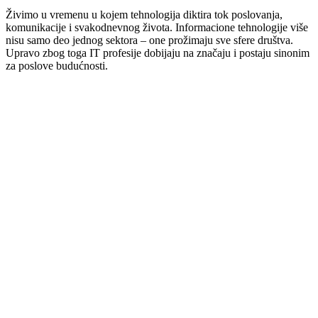
Živimo u vremenu u kojem tehnologija diktira tok poslovanja,
komunikacije i svakodnevnog života. Informacione tehnologije više
nisu samo deo jednog sektora – one prožimaju sve sfere društva.
Upravo zbog toga IT profesije dobijaju na značaju i postaju sinonim
za poslove budućnosti.